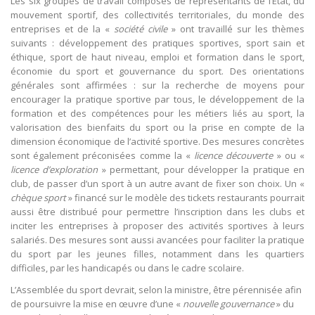
Les six groupes de travail composés de représentants de l’Etat, du
mouvement sportif, des collectivités territoriales, du monde des
entreprises et de la «
société civile
» ont travaillé sur les thèmes
suivants : développement des pratiques sportives, sport sain et
éthique, sport de haut niveau, emploi et formation dans le sport,
économie du sport et gouvernance du sport. Des orientations
générales sont affirmées : sur la recherche de moyens pour
encourager la pratique sportive par tous, le développement de la
formation et des compétences pour les métiers liés au sport, la
valorisation des bienfaits du sport ou la prise en compte de la
dimension économique de l’activité sportive. Des mesures concrètes
sont également préconisées comme la «
licence découverte
» ou «
licence d’exploration
» permettant, pour développer la pratique en
club, de passer d’un sport à un autre avant de fixer son choix. Un «
chèque sport
» financé sur le modèle des tickets restaurants pourrait
aussi être distribué pour permettre l’inscription dans les clubs et
inciter les entreprises à proposer des activités sportives à leurs
salariés. Des mesures sont aussi avancées pour faciliter la pratique
du sport par les jeunes filles, notamment dans les quartiers
difficiles, par les handicapés ou dans le cadre scolaire.
L’Assemblée du sport devrait, selon la ministre, être pérennisée afin
de poursuivre la mise en œuvre d’une «
nouvelle gouvernance
» du