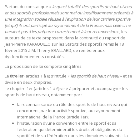
Partant du constat que «
la quasi-totalité des sportifs de haut niveau
et des sportifs professionnels sont mal ou insuffisamment préparés à
une intégration sociale réussie à l’expiration de leur carrière sportive
[et qu’] ils ont participé au rayonnement de la France mais celle-ci ne
parvient pas à les préparer correctement à leur reconversion
« , les
auteurs de ce texte proposent, dans la continuité du rapport de
Jean-Pierre KARAQUILLO sur les Statuts des sportifs remis le 18
février 2015 à M. Thierry BRAILLARD, de remédier aux
dysfonctionnements constatés.
La proposition de loi comporte cinq titres.
Le
titre Ier
(articles 1 à 8) s’intitule «
les sportifs de haut niveau
» et se
divise en deux chapitres.
Le chapitre 1er (articles 1 à 6) vise à préparer et accompagner les
sportifs de haut niveau, notamment par :
la reconnaissance du rôle des sportifs de haut niveau qui
concourent, par leur activité sportive, au rayonnement
international de la France (article 1er) ;
l’instauration d\’une convention entre le sportif et sa
fédération qui déterminerait les droits et obligations du
sportif et de sa fédération dans les domaines suivants : la