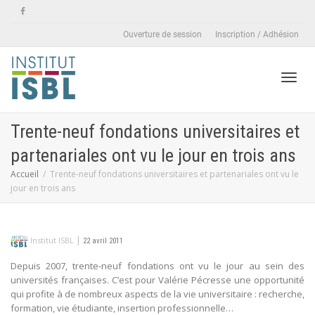
Ouverture de session
Inscription / Adhésion
Active
Trente-neuf fondations universitaires et
partenariales ont vu le jour en trois ans
naviga
Accueil
Trente-neuf fondations universitaires et partenariales ont vu le
jour en trois ans
|
Institut ISBL
22 avril 2011
Depuis 2007, trente-neuf fondations ont vu le jour au sein des
universités françaises. C’est pour Valérie Pécresse une opportunité
qui profite à de nombreux aspects de la vie universitaire : recherche,
formation, vie étudiante, insertion professionnelle…