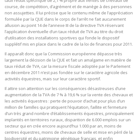
taux réduit spécifique de 2,1 % propre aux ventes de chevaux de
course, de compétition, d’agrément et de manège à des personnes
non assujetties. Il lui précise que le contenu même de l’appréciation
formulée par la CJUE dans le corps de l’arrêt ne fait aucunement
allusion au point 14 de l’annexe III de la directive TVA réservant
l’application éventuelle d’un taux réduit de TVA au titre du droit
d’utilisation des installations sportives qui fonde le dispositif
supplétif mis en place dans le cadre de la loi de finances pour 2011.
Il apparaît donc que la Commission européenne dépasse très
largement la décision de la CJUE et fait un amalgame en matière de
taux réduit de TVA, car la mesure fiscale adoptée par le Parlement
en décembre 2011 n’est pas fondée sur le caractère agricole des
activités équestres, mais sur leur caractère sportif.
Il attire son attention sur les conséquences désastreuses d’une
augmentation de la TVA de 7 % à 19,6 % sur la vente des chevaux et
les activités équestres : perte de pouvoir d’achat pour plus d’un
million de familles qui pratiquent l’équitation, faillite et fermeture
d’un très grand nombre d’établissements équestres, principalement
implantés en territoires ruraux, disparition de 6.000 emplois sur un
secteur qui en crée encore aujourd’hui 1.000 par an, moins de
centres équestres, moins de chevaux de selle et mise en péril de la
biodiversité et du patrimoine génétique français, et enfin