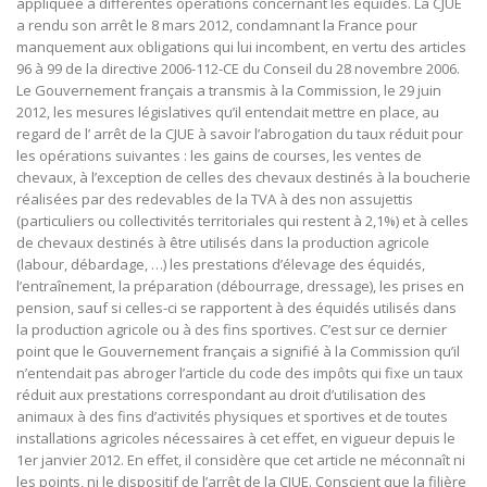
appliquée à différentes opérations concernant les équidés. La CJUE
a rendu son arrêt le 8 mars 2012, condamnant la France pour
manquement aux obligations qui lui incombent, en vertu des articles
96 à 99 de la directive 2006-112-CE du Conseil du 28 novembre 2006.
Le Gouvernement français a transmis à la Commission, le 29 juin
2012, les mesures législatives qu’il entendait mettre en place, au
regard de l’ arrêt de la CJUE à savoir l’abrogation du taux réduit pour
les opérations suivantes : les gains de courses, les ventes de
chevaux, à l’exception de celles des chevaux destinés à la boucherie
réalisées par des redevables de la TVA à des non assujettis
(particuliers ou collectivités territoriales qui restent à 2,1%) et à celles
de chevaux destinés à être utilisés dans la production agricole
(labour, débardage, …) les prestations d’élevage des équidés,
l’entraînement, la préparation (débourrage, dressage), les prises en
pension, sauf si celles-ci se rapportent à des équidés utilisés dans
la production agricole ou à des fins sportives. C’est sur ce dernier
point que le Gouvernement français a signifié à la Commission qu’il
n’entendait pas abroger l’article du code des impôts qui fixe un taux
réduit aux prestations correspondant au droit d’utilisation des
animaux à des fins d’activités physiques et sportives et de toutes
installations agricoles nécessaires à cet effet, en vigueur depuis le
1er janvier 2012. En effet, il considère que cet article ne méconnaît ni
les points, ni le dispositif de l’arrêt de la CJUE. Conscient que la filière