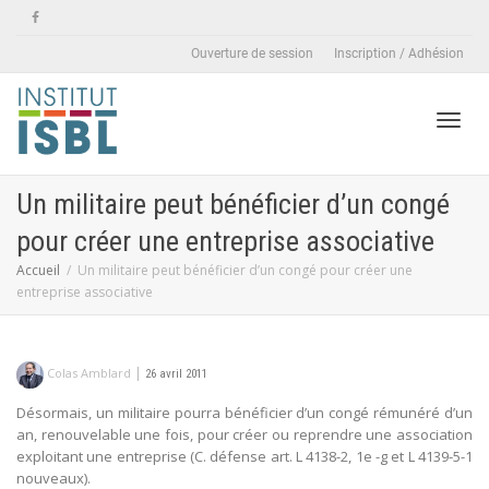
Ouverture de session
Inscription / Adhésion
Active
Un militaire peut bénéficier d’un congé
pour créer une entreprise associative
naviga
Accueil
Un militaire peut bénéficier d’un congé pour créer une
entreprise associative
|
Colas Amblard
26 avril 2011
Désormais, un militaire pourra bénéficier d’un congé rémunéré d’un
an, renouvelable une fois, pour créer ou reprendre une association
exploitant une entreprise (C. défense art. L 4138-2, 1e -g et L 4139-5-1
nouveaux).