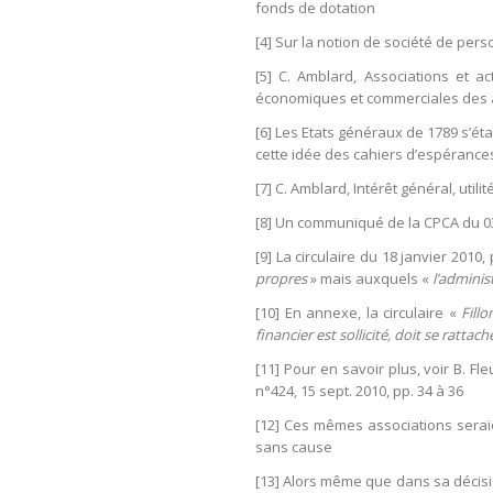
fonds de dotation
[4] Sur la notion de société de perso
[5] C. Amblard, Associations et ac
économiques et commerciales des ass
[6] Les Etats généraux de 1789 s’ét
cette idée des cahiers d’espérance
[7] C. Amblard, Intérêt général, util
[8] Un communiqué de la CPCA du 0
[9] La circulaire du 18 janvier 2010
propres
» mais auxquels «
l’adminis
[10] En annexe, la circulaire «
Fillo
financier est sollicité, doit se ratt
[11] Pour en savoir plus, voir B. Fle
n°424, 15 sept. 2010, pp. 34 à 36
[12] Ces mêmes associations seraie
sans cause
[13] Alors même que dans sa décision