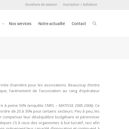
Ouverture de session
Inscription / Adhésion
t
Nos services
Notre actualité
Contact
année charnière pour les associations. Beaucoup d’entre
ique, l’avènement de l’association au rang d’opérateur
ndre à peine 50% (enquête CNRS – MATISSE 2005-2006). Ce
ordre de 20 à 30% pour certains secteurs. Peu à peu, les
our compenser leur déséquilibre budgétaire et pérenniser
ques (1) à ceux des organismes à but lucratif, ceci afin
ons préservent leur capacité d’innovation et continuent à