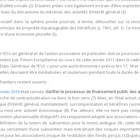
’utilité sociale (2). D’autres pistes sont également en train d’être explor
 biais du mécanisme du mécénat, des activités d’intérêt général (3).
ssociatif dans la sphère privée pourrait, à terme, déboucher sur la r
incipe de propriété impartageable des bénéfices (L. 1901, art. 1). Ce n’es
e d’une économie plurielle (5).
SS en général et de l’action associative en particulier doit se poursuivre et
mées par l’Union Européenne au cours de cette année 2011 dans le cadre
 Etats Généraux de l’ESS «
pour une autre économie
» prévus les 17, 18 et
uelles devraient être médiatisées et soutenues pendant toute la durée de
hantiers restent ouverts :
anvier 2010
était censée
clarifier le processus de financement public des 
rche de contractualisation va dans le bon sens (7). Mais, en l’état actuel
ique d’intérêt général, mandatement, surcompensation et bénéfices raiso
ou non) une activité économique (8). Par ailleurs, elle ne tient pas com
vention pluriannuelle d’objectifs est uniquement adapté aux associations
éfinition de la notion de subvention pour le moins ambiguë (9) : cette déf
au versement d’une subvention mais entraînant des risques importants d’
tant pour les associations (risque de restitution des fonds perçus (12)) que