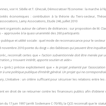
nnes, voir H. Sibille et T. Ghezali, Démocratiser l’Economie : la marche à l’
tivités économiques : contribution à la théorie du Tiers-secteur, Thèse
ociations, Lamy Associations, Etude 246, juillet 2010
aient organisés autour de cahiers de doléances : sur proposition de M. Cla
s – approuvée à la quasi unanimité des 260 participants
ité publique et utilité sociale : quel mode de reconnaissance pour le secteu
3 novembre 2010 pointe du doigt «
des faiblesses qui peuvent être inquiéta
, préc., reconnaît certes que «
l’action subventionnée doit être menée par u
tration, y trouvant intérêt, apporte soutien et aide
»
n
» (préc.) précise explicitement que «
le projet présenté par l’associatio
acher à une politique publique d’intérêt général. Un projet qui ne correspond
ury, L’initiative : un critère suffisant pour sécuriser les relations entre le
nt en droit de se retourner contre les financeurs publics afin d’obteni
 du 17 juin 1997 (arrêt Sodemare C-70/95), la CJCE reconnaît que le statut 