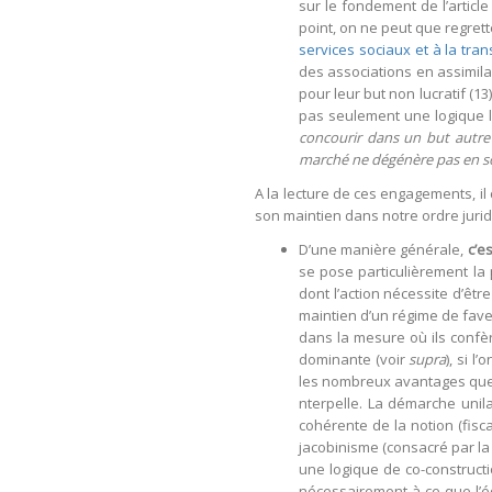
sur le fondement de l’article
point, on ne peut que regret
services sociaux et à la tran
des associations en assimilan
pour leur but non lucratif (
pas seulement une logique li
concourir dans un but autre 
marché ne dégénère pas en soc
A la lecture de ces engagements, il
son maintien dans notre ordre juridi
D’une manière générale,
c’e
se pose particulièrement la 
dont l’action nécessite d’êtr
maintien d’un régime de fave
dans la mesure où ils confè
dominante (voir
supra
), si 
les nombreux avantages qu
nterpelle. La démarche unil
cohérente de la notion (fisca
jacobinisme (consacré par la
une logique de co-constructio
nécessairement à ce que l’é