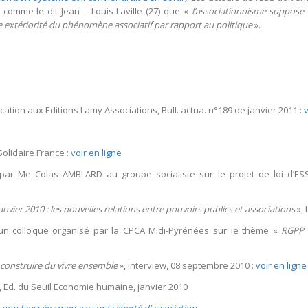
r comme le dit Jean – Louis Laville (27) que «
l’associationnisme suppose
e extériorité du phénomène associatif par rapport au politique
».
blication aux Editions Lamy Associations, Bull. actua. n°189 de janvier 2011 :
v
Solidaire France :
voir en ligne
 par Me Colas AMBLARD au groupe socialiste sur le projet de loi d’ES
janvier 2010 : les nouvelles relations entre pouvoirs publics et associations
», 
d’un colloque organisé par la CPCA Midi-Pyrénées sur le thème «
RGPP e
, construire du vivre ensemble
», interview, 08 septembre 2010 :
voir en ligne
tion, Ed. du Seuil Economie humaine, janvier 2010