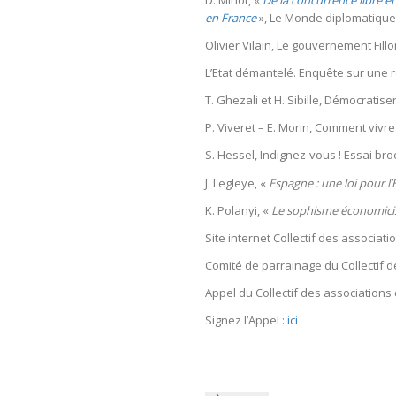
D. Minot, «
De la concurrence libre et
en France
», Le Monde diplomatique,
Olivier Vilain, Le gouvernement Fill
L’Etat démantelé. Enquête sur une ré
T. Ghezali et H. Sibille, Démocratis
P. Viveret – E. Morin, Comment vivr
S. Hessel, Indignez-vous ! Essai bro
J. Legleye, «
Espagne : une loi pour l
K. Polanyi, «
Le sophisme économici
Site internet Collectif des associat
Comité de parrainage du Collectif d
Appel du Collectif des associations 
Signez l’Appel :
ici