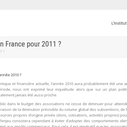
L’Institu
en France pour 2011 ?
1 ?
 année 2010 ?
omique et financière actuelle, l’année 2010 aura probablement été une 
ériode, nous ont exprimé leur inquiétude alors que sur un plan polit
lement jamais été aussi proche.
public dans le budget des associations ne cesse de diminuer pour attei
aison de la diminution prévisible du volume global des subventions, de l’
urces propres d’origine privée (dons, cotisations, activités propres) p
 l’enjeu consistera cependant à éviter d’adopter des comportements identi
ment aux impôts commerciaux. Pour cela, il est impératif que les associati