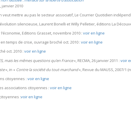
 non faussée : menace sur la liberté d’association
 janvier 2010
on veut mettre au pas le secteur associatif, Le Courrier Quotidien indépenda
volution silencieuse, Laurent Bonelli et Willy Pelletier, éditions La Décou
er l’économie, Editions Grasset, novembre 2010 :
voir en ligne
e en temps de crise, ouvrage broché oct. 2010 :
voir en ligne
ché oct. 2010 :
voir en ligne
’ES, mais les mêmes questions qu’en France
», RECMA, 26 janvier 2011 :
voir e
ste
», in «
Contre la société du tout-marchand
», Revue du MAUSS, 2007/1 (n°
ions citoyennes :
voir en ligne
es associations citoyennes :
voir en ligne
citoyennes :
voir en ligne