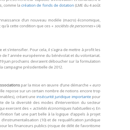
ées, comme la
création de fonds de dotation
(LME du 4 août
econnaissance d’un nouveau modèle (macro) économique,
t qu’à cette condition que ces «
sociétés de personnes
» (4)
 s’intensifier. Pour cela, il s’agira de mettre à profit les
 de l’ année européenne du bénévolat et du volontariat.
 19 juin prochains devraient déboucher sur la formulation
 la campagne présidentielle de 2012.
associations
par la mise en œuvre d’une démarche «
euro
, elle repose sur un certain nombre de notions encore trop
nnables), créant une
insécurité juridique importante
pour
pte de la diversité des modes d’intervention du secteur
 qui exercent des «
activités économiques habituelles
»). En
inition fait une part belle à la logique d’appels à projet
instrumentalisation (10) et de requalification juridique
 pour les financeurs publics (risque de délit de favoritisme