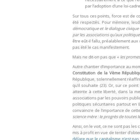
par l’adoption d’une loi-cadr
Sur tous ces points, force est de
été respectés. Pour mémoire, lesdi
démocratique et le dialogue civique 
par les associations qu’aux politique
être eût-il fallu, préalablement aux
pas été le cas manifestement.
Mais ne dit-on pas que «
les promes
Autre chantier d’importance au momen
Constitution de la Vème Républiq
République, solennellement réaffirmé
qu’il souhaite (23). Or, sur ce poin
atteinte à cette liberté, dans la 
associations par les pouvoirs publi
politiques sécuritaires partout en
convaincre de l’importance de cette
science mère : le progrès de toutes l
Ainsi, on le voit, ce ne sont pas l
mis à profit en vue de tenter d’obt
délare que le capitalisme n’est pas 