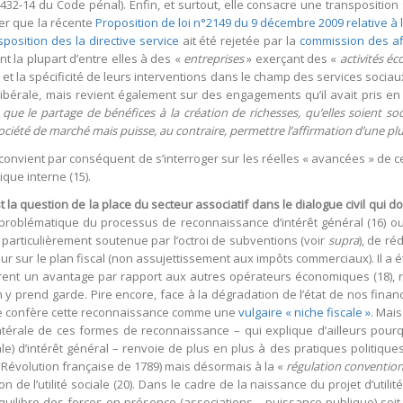
 432-14 du Code pénal). Enfin, et surtout, elle consacre une transposition s
ter que la récente
Proposition de loi n°2149 du 9 décembre 2009 relative à 
sposition des la directive service
ait été rejetée par la
commission des aff
t la plupart d’entre elles à des «
entreprises
» exerçant des «
activités é
13) et la spécificité de leurs interventions dans le champ des services so
bérale, mais revient également sur des engagements qu’il avait pris en 
que le partage de bénéfices à la création de richesses, qu’elles soient so
iété de marché mais puisse, au contraire, permettre l’affirmation d’une plu
 convient par conséquent de s’interroger sur les réelles « avancées » de ce
que interne (15).
st la question de la place du secteur associatif dans le dialogue civil qui d
problématique du processus de reconnaissance d’intérêt général (16) ou d
e particulièrement soutenue par l’octroi de subventions (voir
supra
), de r
ur sur le plan fiscal (non assujettissement aux impôts commerciaux). Il
rent un avantage par rapport aux autres opérateurs économiques (18), ris
l’on y prend garde. Pire encore, face à la dégradation de l’état de nos fina
e confère cette reconnaissance comme une
vulgaire « niche fiscale »
. Mais
atérale de ces formes de reconnaissance – qui explique d’ailleurs pourq
le) d’intérêt général – renvoie de plus en plus à des pratiques politique
 Révolution française de 1789) mais désormais à la «
régulation conventio
n de l’utilité sociale (20). Dans le cadre de la naissance du projet d’utili
quilibre des forces en présence (associations – puissance publique) soi