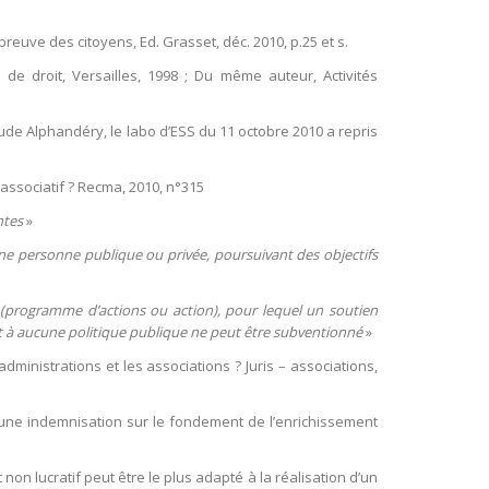
épreuve des citoyens, Ed. Grasset, déc. 2010, p.25 et s.
 de droit, Versailles, 1998 ; Du même auteur, Activités
ude Alphandéry, le labo d’ESS du 11 octobre 2010 a repris
r associatif ? Recma, 2010, n°315
ntes
»
ne personne publique ou privée, poursuivant des objectifs
n (programme d’actions ou action), pour lequel un soutien
rait à aucune politique publique ne peut être subventionné
»
s administrations et les associations ? Juris – associations,
r une indemnisation sur le fondement de l’enrichissement
non lucratif peut être le plus adapté à la réalisation d’un