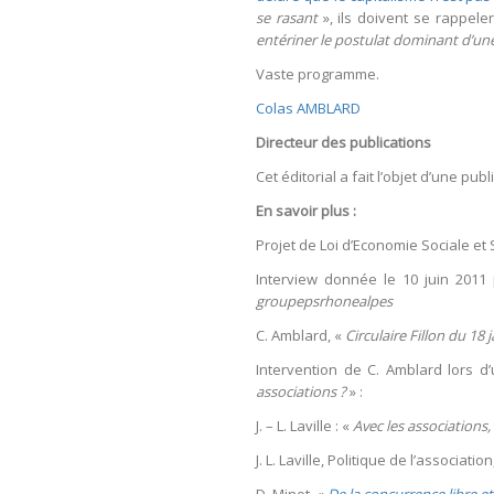
se rasant
», ils doivent se rappele
entériner le postulat dominant d’un
Vaste programme.
Colas AMBLARD
Directeur des publications
Cet éditorial a fait l’objet d’une pu
En savoir plus :
Projet de Loi d’Economie Sociale et 
Interview donnée le 10 juin 2011
groupepsrhonealpes
C. Amblard, «
Circulaire Fillon du 18 
Intervention de C. Amblard lors 
associations ?
» :
J. – L. Laville : «
Avec les associations
J. L. Laville, Politique de l’associa