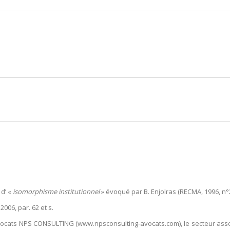
 d’ «
isomorphisme institutionnel
» évoqué par B. Enjolras (RECMA, 1996, n°
 2006, par. 62 et s.
vocats NPS CONSULTING (www.npsconsulting-avocats.com), le secteur associ