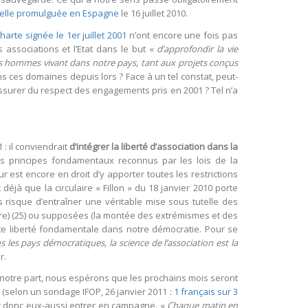
elle promulguée en Espagne
le 16 juillet 2010.
harte signée le 1er juillet 2001
n’ont encore une fois pas
 associations et l’Etat dans le but «
d’approfondir la vie
des hommes vivant dans notre pays, tant aux projets conçus
s ces domaines depuis lors ? Face à un tel constat, peut-
assurer du respect des engagements pris en 2001 ? Tel n’a
: il conviendrait
d’intégrer la liberté d’association dans la
des principes fondamentaux reconnus par les lois de la
r est encore en droit d’y apporter toutes les restrictions
 déjà que la circulaire « Fillon » du 18 janvier 2010 porte
s risque d’entraîner une véritable mise sous tutelle des
aire) (25) ou supposées (la montée des extrémismes et des
tte liberté fondamentale dans notre démocratie. Pour se
s les pays démocratiques, la science de l’association est la
r.
r notre part, nous espérons que les prochains mois seront
 (selon un sondage IFOP, 26 janvier 2011 :
1 français sur 3
ent donc eux-aussi entrer en campagne. «
Chaque matin en