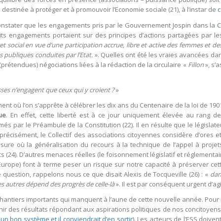
e destinée à protéger et à promouvoir l’Economie sociale (21), à l’instar de
c
 constater que les engagements pris par le Gouvernement Jospin dans la
C
ts engagements portaient sur des principes d’actions partagées par les
et social en vue d’une participation accrue, libre et active des femmes et 
s publiques conduites par l’Etat.
». Quelles ont été les vraies avancées dan
 (prétendues) négociations liées à la rédaction de la circulaire «
Fillon
», s’
ses n’engagent que ceux qui y croient ?
»
t où l’on s’apprête à célébrer les dix ans du Centenaire de la loi de 1901 
ue
. En effet, cette liberté est à ce jour uniquement élevée au rang 
s par le Préambule de la Constitution (22). Il en résulte que le législateu
t précisément, le Collectif des associations citoyennes considère d’ores et
mesure où la généralisation du recours à la technique de l’appel à projet
cs (24). D’autres menaces réelles (le foisonnement législatif et réglement
 Europe) font à terme peser un risque sur notre capacité à préserver ce
 question, rappelons nous ce que disait Alexis de Tocqueville (26) : «
dan
es autres dépend des progrès de celle-là
». Il est par conséquent urgent d’agi
es chantiers importants qui manquent à l’aune de cette nouvelle année. Pou
enir des résultats répondant aux aspirations politiques de nos concitoyens
un bon système et il conviendrait d’en sortir
). Les acteurs de l’ESS doiv