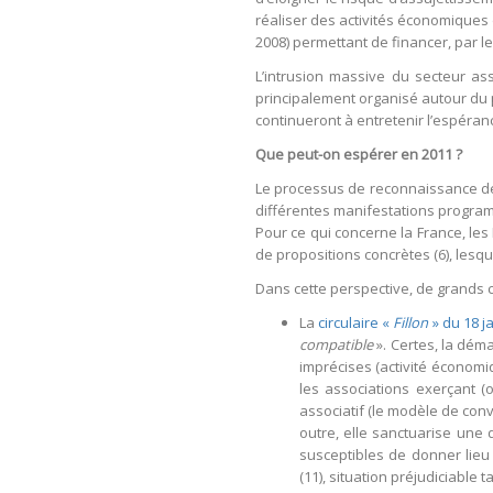
réaliser des activités économiques d
2008) permettant de financer, par le
L’intrusion massive du secteur a
principalement organisé autour du pr
continueront à entretenir l’espéranc
Que peut-on espérer en 2011 ?
Le processus de reconnaissance de l’E
différentes manifestations program
Pour ce qui concerne la France, les
de propositions concrètes (6), lesq
Dans cette perspective, de grands c
La
circulaire «
Fillon
» du 18 j
compatible
». Certes, la déma
imprécises (activité économ
les associations exerçant (
associatif (le modèle de con
outre, elle sanctuarise une d
susceptibles de donner lieu 
(11), situation préjudiciable 