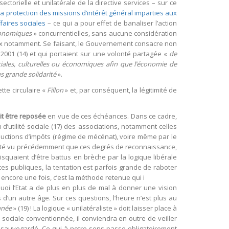
ectorielle et unilatérale de la directive services – sur ce
la protection des missions d’intérêt général imparties aux
aires sociales
– ce qui a pour effet de banaliser l’action
conomiques
» concurrentielles, sans aucune considération
ciaux notamment. Se faisant, le Gouvernement consacre non
2001 (14) et qui portaient sur une volonté partagée «
de
ciales, culturelles ou économiques afin que l’économie de
s grande solidarité
».
tte circulaire «
Fillon
» et, par conséquent, la légitimité de
oit être reposée
en vue de ces échéances. Dans ce cadre,
’utilité sociale (17) des associations, notamment celles
éductions d’impôts (régime de mécénat), voire même par le
 a été vu précédemment que ces degrés de reconnaissance,
quaient d’être battus en brèche par la logique libérale
nces publiques, la tentation est parfois grande de raboter
 encore une fois, c’est la méthode retenue qui i
uoi l’Etat a de plus en plus de mal à donner une vision
s d’un autre âge. Sur ces questions, l’heure n’est plus au
nnée
» (19) ! La logique « unilatéraliste » doit laisser place à
té sociale conventionnée, il conviendra en outre de veiller
t sauvegardé. Ce qui à notre sens passe obligatoirement