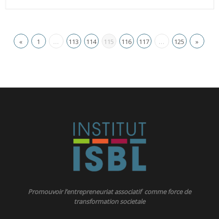
«
1
…
113
114
115
116
117
…
125
»
Promouvoir l’entrepreneuriat associatif comme force de
transformation societale