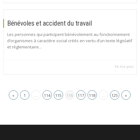
Bénévoles et accident du travail
Les personnes qui participent bénévolement au fonctionnement
d’organismes à caractère social créés en vertu d’un texte législatif
et réglementaire...
En lire plus
«
1
…
114
115
116
117
118
…
125
»