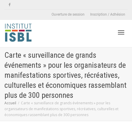
Ouverture de session
Inscription / Adhésion
Active
Carte « surveillance de grands
événements » pour les organisateurs de
naviga
manifestations sportives, récréatives,
culturelles et économiques rassemblant
plus de 300 personnes
Accueil
Carte « surveillance de grands événements » pour les
organisateurs de manifestations sportives, récréatives, culturelles et
économiques rassemblant plus de 300 personnes