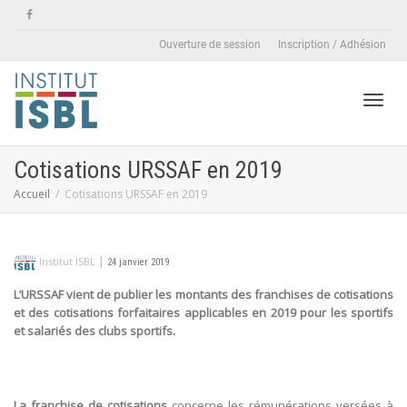
Ouverture de session
Inscription / Adhésion
Active
Cotisations URSSAF en 2019
Accueil
Cotisations URSSAF en 2019
naviga
|
Institut ISBL
24 janvier 2019
L’URSSAF vient de publier les montants des franchises de cotisations
et des cotisations forfaitaires applicables en 2019 pour les sportifs
et salariés des clubs sportifs.
La franchise de cotisations
concerne les rémunérations versées à