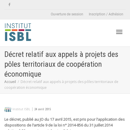
Ouverture de session
Inscription / Adhésion
Active
Décret relatif aux appels à projets des
pôles territoriaux de coopération
naviga
économique
Accueil
Décret relatif aux appels à projets des pôles territoriaux de
coopération économique
|
Institut ISBL
24 avril 2015
Le décret, publié au JO du 17 avril 2015, est pris pour l’application des
dispositions de l’article 9 de la loi n° 2014-856 du 31 juillet 2014