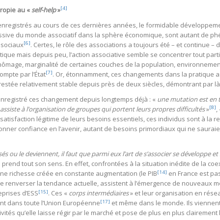
[4]
hropie au «
self-help
»
egistrés au cours de ces dernières années, le formidable développement 
massive du monde associatif dans la sphère économique, sont autant de 
[6]
 sociaux
. Certes, le rôle des associations a toujours été – et continue 
ique mais depuis peu, l’action associative semble se concentrer tout part
ômage, marginalité de certaines couches de la population, environnement,
[7]
mpte par l’État
. Or, étonnamment, ces changements dans la pratique as
t restée relativement stable depuis près de deux siècles, démontrant par 
t enregistré ces changement depuis longtemps déjà : «
une mutation est en tr
[8]
 assiste à l’organisation de groupes qui portent leurs propres difficultés
»
,
satisfaction légitime de leurs besoins essentiels, ces individus sont à la r
nner confiance en l’avenir, autant de besoins primordiaux qui ne sauraien
és ou le deviennent, il faut que parmi eux l’art de s’associer se développe et
prend tout son sens. En effet, confrontées à la situation inédite de la co
[14]
ne richesse créée en constante augmentation (le PIB
en France est pass
 renverser la tendance actuelle, assistent à l’émergence de nouveaux mo
[15]
eprises d’ESS
. Ces «
corps intermédiaires
» et leur organisation en rése
[17]
nt dans toute l’Union Européenne
et même dans le monde. Ils viennent
vités qu’elle laisse régir par le marché et pose de plus en plus clairement 