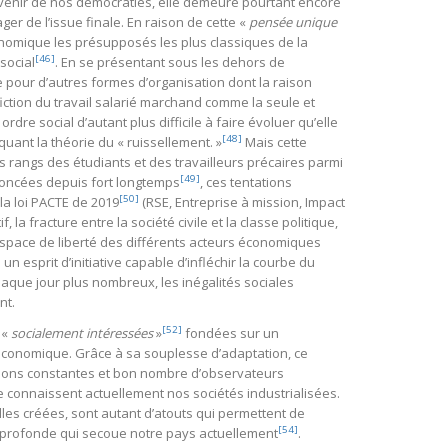
l’avenir de nos démocraties, elle demeure pourtant encore
ger de l’issue finale. En raison de cette «
pensée unique
onomique les présupposés les plus classiques de la
[46]
social
. En se présentant sous les dehors de
ace pour d’autres formes d’organisation dont la raison
fiction du travail salarié marchand comme la seule et
dre social d’autant plus difficile à faire évoluer qu’elle
[48]
uant la théorie du « ruissellement. »
Mais cette
es rangs des étudiants et des travailleurs précaires parmi
[49]
noncées depuis fort longtemps
, ces tentations
[50]
a loi PACTE de 2019
(RSE, Entreprise à mission, Impact
la fracture entre la société civile et la classe politique,
espace de liberté des différents acteurs économiques
 esprit d’initiative capable d’infléchir la courbe du
haque jour plus nombreux, les inégalités sociales
nt.
[52]
 «
socialement intéressées
»
fondées sur un
économique. Grâce à sa souplesse d’adaptation, ce
tions constantes et bon nombre d’observateurs
e connaissent actuellement nos sociétés industrialisées.
elles créées, sont autant d’atouts qui permettent de
[54]
e profonde qui secoue notre pays actuellement
.