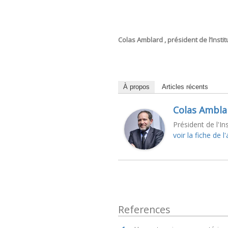
Colas Amblard , président de l’Instit
À propos
Articles récents
Colas Ambla
Président de l'In
voir la fiche de l
References
References