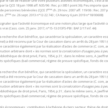
par le fait de réaliser une voire plusieurs activités économiques, c’est-à-d
r la CJCE 18 juin 1998 aff. N35/96 : Rec. p.I-3851 point 36). Peu importe que 
ème
ion de personnes bénévoles (CJCE 3
ch. 29 nov. 2007 aff. 119/06 : Rec. 207 p
ème
ss. 2
civ. 26 sept. 2013 n°12-22.743 ; CA Nancy 6 juin 2019 n°18/00608)
 signaler que l’activité économique est une notion plus large que l’activité c
 vrai (Cass. com. 25 janv. 2017, n°15-13.013FS-PBI : BAF 2/17 inf. 44)
 recherche d’un bénéfice, qui caractérise la spéculation, un caractère esse
el) a été reconnu par la Cour de cassation dans un arrêt du 28 juin 1951 (Cas
se caractérise également par la réalisation d’actes de commerce (C. com, ar
uction arbitraire dont «
les normes sont la consécration d’usages peu à peu
ibliothèque de droit privé, Paris, 1954, p.31 ; dans le même sens, A. Jaeffret
s spécifiques (bail commercial, régime de preuve spécifique, fonds de co
 recherche d’un bénéfice, qui caractérise la spéculation, un caractère esse
el) a été reconnu par la Cour de cassation dans un arrêt du 28 juin 1951 (Cas
se caractérise également par la réalisation d’actes de commerce (C. com, ar
uction arbitraire dont «
les normes sont la consécration d’usages peu à peu
ibliothèque de droit privé, Paris, 1954, p.31 ; dans le même sens, A. Jaeffret
s spécifiques (bail commercial, régime de preuve spécifique, fonds de co
tés économiques : contribution à la théorie du tiers secteur, thèse de droit