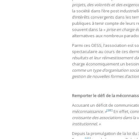
projets, des volontés et des exigen
la société dans l’ère post industriel
d’intérêts convergents dans les terri
publiques à tenir compte de leurs 
souvent dans la «
prise en charge é
alternatives aux nombreux paradoxe
Parmi ces OESS, l’association est 
spectaculaire au cours de ces dern
résultats et leur réinvestissement dan
charge économiquement un besoin d
comme un type d’organisation sociale
gestion de nouvelles formes d’action, 
Remporter le défi de la méconnais
Accusant un déficit de communicati
[38]
méconnaissance. »
En effet, com
croissante des associations dans la v
institutionnel. »
Depuis la promulgation de la loi du 31
[41]