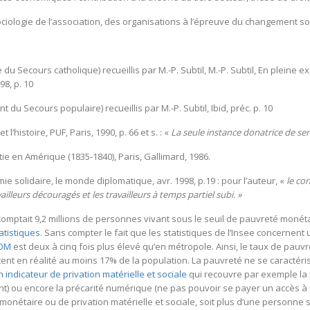
, Sociologie de l’association, des organisations à l’épreuve du changement so
 Secours catholique) recueillis par M.-P. Subtil, M.-P. Subtil, En pleine e
98, p. 10
 du Secours populaire) recueillis par M.-P. Subtil, Ibid, préc. p. 10
 l’histoire, PUF, Paris, 1990, p. 66 et s. : «
La seule instance donatrice de sens
ie en Amérique (1835-1840), Paris, Gallimard, 1986.
ie solidaire, le monde diplomatique, avr. 1998, p.19 : pour l’auteur, «
le con
illeurs découragés et les travailleurs à temps partiel subi. »
omptait 9,2 millions de personnes vivant sous le seuil de pauvreté monétai
atistiques
. Sans compter le fait que les statistiques de l’Insee concernent
OM
est deux à cinq fois plus élevé qu’en métropole. Ainsi, le taux de pauvr
t en réalité au moins 17% de la population. La pauvreté ne se caractéri
n indicateur de privation matérielle et sociale
qui recouvre par exemple la p
t) ou encore la précarité numérique (ne pas pouvoir se payer un accès à i
monétaire ou de privation matérielle et sociale, soit plus d’une personne s