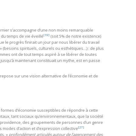
 dernier s’accompagne d’une non moins remarquable
[19]
du temps de vie éveillé
(soit 5% de notre existence)
 le progrès finirait un jour par nous libérer du travail
» (besoins spirituels, culturels ou esthétiques…) : de plus
hommes ont de tout temps aspiré à se libérer de toutes
 jusqu’à maintenant constituait un mythe, est en passe
 repose sur une vision alternative de l’économie et de
les formes d’économie susceptibles de répondre à cette
ntaux, tant sociaux qu’environnementaux, que la société
État providence, des groupements de personnes d’un genre
[27]
 modes d’action et d’expression collective
ts, «
profondément articulés autour de l’agencement des