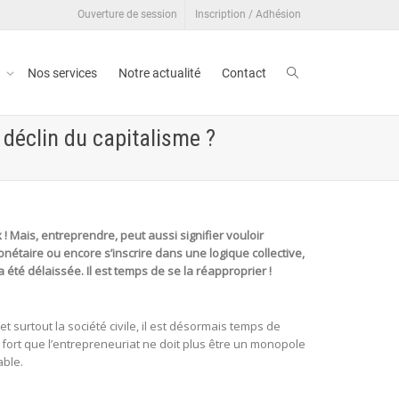
Ouverture de session
Inscription / Adhésion
t
Nos services
Notre actualité
Contact
 déclin du capitalisme ?
 ! Mais, entreprendre, peut aussi signifier vouloir
nétaire ou encore s’inscrire dans une logique collective,
été délaissée. Il est temps de se la réapproprier !
t surtout la société civile, il est désormais temps de
ort que l’entrepreneuriat ne doit plus être un monopole
able.