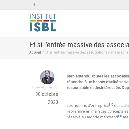
Et si l’entrée massive des associ
Accueil
Et si l’entrée massive des associations dans la sph
Bien entendu, toutes les association
répondre à un besoin d’utilité soci
|
Colas Amblard
responsable et désintéressée. Dep
30 octobre
2023
[1]
Les notions d’entreprise
et d’act
reprendre en main ces concepts ess
[3]
réservé au monde marchand
mai