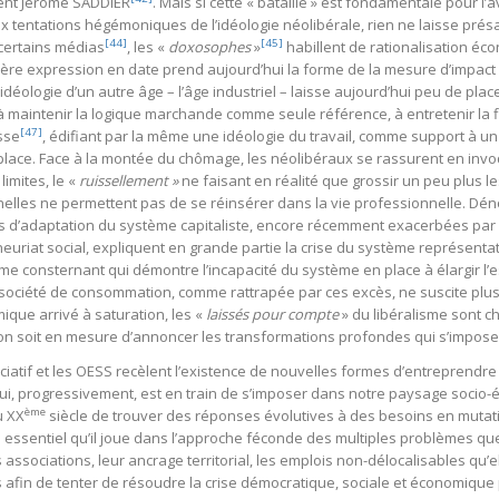
ent Jérôme SADDIER
. Mais si cette « bataille » est fondamentale pour 
aux tentations hégémoniques de l’idéologie néolibérale, rien ne laisse présa
[44]
[45]
certains médias
, les «
doxosophes
»
habillent de rationalisation éc
ière expression en date prend aujourd’hui la forme de la mesure d’impact 
te idéologie d’un autre âge – l’âge industriel – laisse aujourd’hui peu de pl
ue à maintenir la logique marchande comme seule référence, à entretenir la 
[47]
sse
, édifiant par la même une idéologie du travail, comme support à un or
lace. Face à la montée du chômage, les néolibéraux se rassurent en invoq
imites, le «
ruissellement »
ne faisant en réalité que grossir un peu plus l
nelles ne permettent pas de se réinsérer dans la vie professionnelle. Dé
d’adaptation du système capitaliste, encore récemment exacerbées par l
euriat social, expliquent en grande partie la crise du système représentatif, 
me consternant qui démontre l’incapacité du système en place à élargir l’
société de consommation, comme rattrapée par ces excès, ne suscite plus un
que arrivé à saturation, les «
laissés pour compte
» du libéralisme sont c
’on soit en mesure d’annoncer les transformations profondes qui s’impose
iatif et les OESS recèlent l’existence de nouvelles formes d’entreprendre
ui, progressivement, est en train de s’imposer dans notre paysage socio-
ème
u XX
siècle de trouver des réponses évolutives à des besoins en muta
e essentiel qu’il joue dans l’approche féconde des multiples problèmes qu
 associations, leur ancrage territorial, les emplois non-délocalisables qu’
s afin de tenter de résoudre la crise démocratique, sociale et économiqu