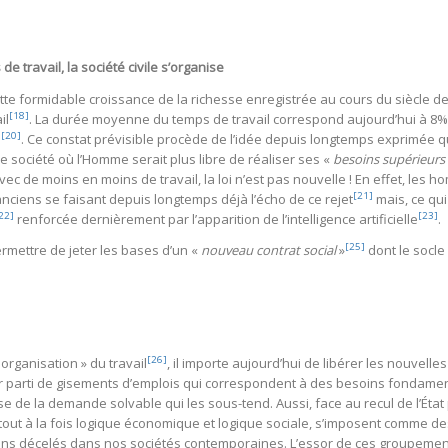
e travail, la société civile s’organise
tte formidable croissance de la richesse enregistrée au cours du siècle
[18]
il
. La durée moyenne du temps de travail correspond aujourd’hui à 8% 
[20]
3
. Ce constat prévisible procède de l’idée depuis longtemps exprimée que
e société où l’Homme serait plus libre de réaliser ses «
besoins supérieurs
vec de moins en moins de travail, la loi n’est pas nouvelle ! En effet, les 
[21]
anciens se faisant depuis longtemps déjà l’écho de ce rejet
mais, ce qui
22]
[23]
renforcée dernièrement par l’apparition de l’intelligence artificielle
.
[25]
rmettre de jeter les bases d’un «
nouveau contrat social
»
dont le socle
[26]
organisation » du travail
, il importe aujourd’hui de libérer les nouvel
rer parti de gisements d’emplois qui correspondent à des besoins fondame
esse de la demande solvable qui les sous-tend. Aussi, face au recul de l’
out à la fois logique économique et logique sociale, s’imposent comme des
ins décelés dans nos sociétés contemporaines. L’essor de ces groupemen