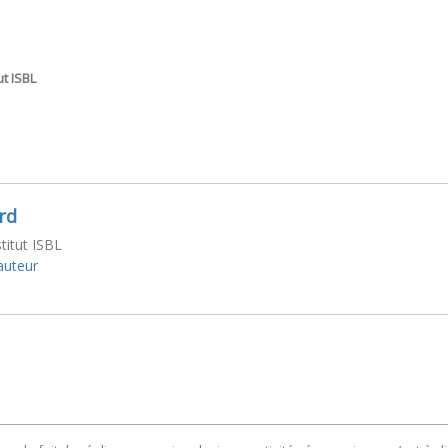
ut ISBL
rd
stitut ISBL
'auteur