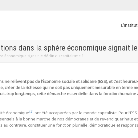
L’Institu
ations dans la sphère économique signait le
ère économique signait le déclin du capitalisme ?
s ne relèvent pas de l’Économie sociale et solidaire (ESS), et c’est heureux
ale, créer de la richesse qui ne soit pas uniquement mesurable en terme mo
uis trop longtemps, cette démarche
essentielle dans la fonction humaine a 
[2]
ivité économique
ont été accaparées par le monde capitaliste. Pour l’ESS e
entiels à la bonne marche de nos démocraties et de revendiquer haut et f
s au contraire, constituer une fonction plurielle, démocratique et respons