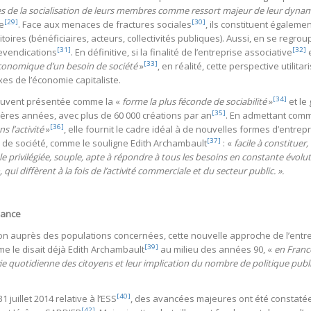
ces de la socialisation de leurs membres comme ressort majeur de leur dyna
[29]
[30]
le
. Face aux menaces de fractures sociales
, ils constituent égaleme
toires (bénéficiaires, acteurs, collectivités publiques). Aussi, en se regrou
[31]
[32]
revendications
. En définitive, si la finalité de l’entreprise associative
e
[33]
conomique d’un besoin de société
»
, en réalité, cette perspective utilit
s de l’économie capitaliste.
[34]
souvent présentée comme la «
forme la plus féconde de sociabilité
»
et le
[35]
ières années, avec plus de 60 000 créations par an
. En admettant comm
[36]
s l’activité
»
, elle fournit le cadre idéal à de nouvelles formes d’entrepr
[37]
e société, comme le souligne Edith Archambault
: «
facile à constituer,
 privilégiée, souple, apte à répondre à tous les besoins en constante évoluti
qui diffèrent à la fois de l’activité commerciale et du secteur public. ».
sance
on auprès des populations concernées, cette nouvelle approche de l’entrep
[39]
me le disait déjà Edith Archambault
au milieu des années 90, «
en Franc
ie quotidienne des citoyens et leur implication du nombre de politique publiq
[40]
 juillet 2014 relative à l’ESS
, des avancées majeures ont été constatées 
[42]