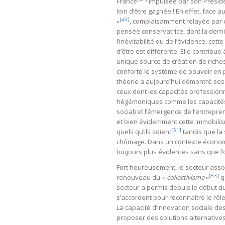
France
impulsée par son Présid
loin d’être gagnée ! En effet, face 
[43]
»
, complaisamment relayée par 
pensée conservatrice, dont la dern
l’inévitabilité ou de l’évidence, cet
d’être est différente. Elle contrib
unique source de création de riche
conforte le système de pouvoir en p
théorie a aujourd’hui démontré ses l
ceux dont les capacités profession
hégémoniques comme les capacités 
social) et l’émergence de l’entrepren
et bien évidemment cette immobilis
[51]
quels qu’ils soient
tandis que la 
chômage. Dans un contexte économi
toujours plus évidentes sans que l
Fort heureusement, le secteur assoc
[53]
renouveau du «
collectivisme
»
q
secteur a permis depuis le début d
s’accordent pour reconnaître le rôl
La capacité d’innovation sociale des
proposer des solutions alternative