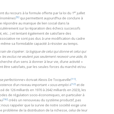
er
du recours à la formule offerte par la loi du 1
juillet
[5]
phénomènes
qui permettent aujourd’hui de conclure à
– de répondre au manque de lien social dans la
iculièrement sur la réparation des échecs successifs
 etc…) et tentant également de satisfaire des
sociative ne sont pas dus à une modification du cadre
là-même sa formidable capacité à résister au temps.
ain de s’opérer : la logique de celui qui donne et celui qui
 «
les exclus ne veulent pas seulement recevoir une aide, ils
echerche d’un sens à donner à leur vie, d’une activité «
t être satisfaits, par les seules forces du marché et/ou
[11]
 se perfectionne
» écrivait Alexis De Tocqueville
.
[12]
existence d’un niveau important
« sous-emploi »
et de
é de 126 milliards en 1970 à 2642 milliards en 2023), les
des de régulation socio-économiques, en particulier à
[16]
au
créés un renouveau du système productif, pas
 nous rappeler que la survie de notre société exige une
le problème de la distribution de la richesse, celui de leur