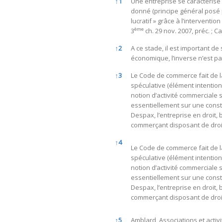
↑
1
Une entreprise se caractérise 
donné (principe général posé pa
lucratif » grâce à l’intervent
ème
3
ch. 29 nov. 2007, préc. ; Ca
↑
2
A ce stade, il est important de
économique, l’inverse n’est pas
↑
3
Le Code de commerce fait de la
spéculative (élément intentionn
notion d’activité commerciale 
essentiellement sur une constr
Despax, l’entreprise en droit, b
commerçant disposant de droit
↑
4
Le Code de commerce fait de la
spéculative (élément intentionn
notion d’activité commerciale 
essentiellement sur une constr
Despax, l’entreprise en droit, b
commerçant disposant de droit
↑
5
Amblard, Associations et activi