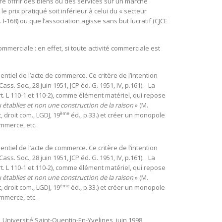
ire offrir des biens ou des services sur un marché
le prix pratiqué soit inférieur à celui du « secteur
. I-168) ou que l’association agisse sans but lucratif (CJCE
ommerciale : en effet, si toute activité commerciale est
ntiel de l’acte de commerce. Ce critère de l’intention
s. Soc., 28 juin 1951, JCP éd. G. 1951, IV, p.161). La
t. L 110-1 et 110-2), comme élément matériel, qui repose
 établies et non une construction de la raison
» (M.
ème
, droit com., LGDJ, 19
éd., p.33.) et créer un monopole
mmerce, etc.
ntiel de l’acte de commerce. Ce critère de l’intention
s. Soc., 28 juin 1951, JCP éd. G. 1951, IV, p.161). La
t. L 110-1 et 110-2), comme élément matériel, qui repose
 établies et non une construction de la raison
» (M.
ème
, droit com., LGDJ, 19
éd., p.33.) et créer un monopole
mmerce, etc.
, Université Saint-Quentin-En-Yvelines, juin 1998