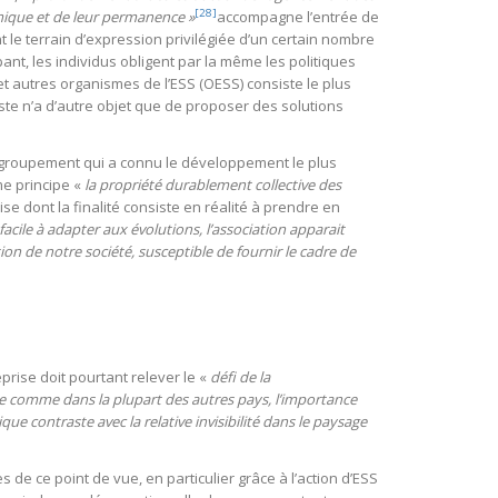
[28]
mique et de leur permanence »
accompagne l’entrée de
nt le terrain d’expression privilégiée d’un certain nombre
pant, les individus obligent par la même les politiques
t autres organismes de l’ESS (OESS) consiste le plus
ariste n’a d’autre objet que de proposer des solutions
 groupement qui a connu le développement le plus
e principe «
la propriété durablement collective des
ise dont la finalité consiste en réalité à prendre en
 facile à adapter aux évolutions, l’association apparait
on de notre société, susceptible de fournir le cadre de
rise doit pourtant relever le «
défi de la
e comme dans la plupart des autres pays, l’importance
ue contraste avec la relative invisibilité dans le paysage
de ce point de vue, en particulier grâce à l’action d’ESS