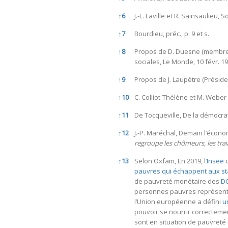
↑
6
J.-L. Laville et R. Sainsaulieu
↑
7
Bourdieu, préc., p. 9 et s.
↑
8
Propos de D. Duesne (membre du
sociales, Le Monde, 10 févr. 19
↑
9
Propos de J. Laupètre (Président
↑
10
C. Colliot-Thélène et M. Weber et
↑
11
De Tocqueville, De la démocrat
↑
12
J.-P. Maréchal, Demain l’économ
regroupe les chômeurs, les trava
↑
13
Selon Oxfam, En 2019, l’
Insee
c
pauvres qui échappent aux st
de pauvreté monétaire des
D
personnes pauvres représenten
l’Union européenne a défini
u
pouvoir se nourrir correctemen
sont en situation de pauvreté 