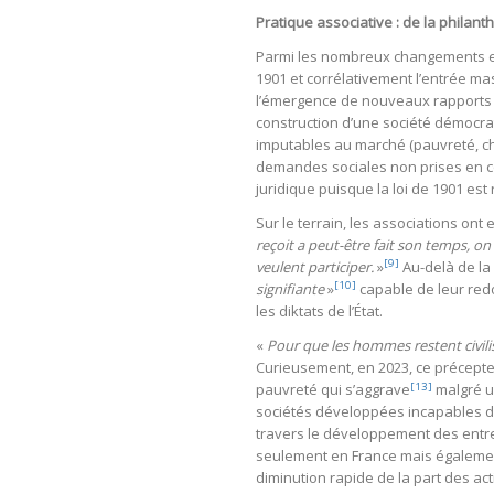
Pratique associative : de la philant
Parmi les nombreux changements enr
1901 et corrélativement l’entrée 
l’émergence de nouveaux rapports
construction d’une société démocrat
imputables au marché (pauvreté, ch
demandes sociales non prises en co
juridique puisque la loi de 1901 es
Sur le terrain, les associations on
reçoit a peut-être fait son temps, on
[9]
veulent participer.
»
Au-delà de la 
[10]
signifiante
»
capable de leur redo
les diktats de l’État.
«
Pour que les hommes restent civilis
Curieusement, en 2023, ce précepte 
[13]
pauvreté qui s’aggrave
malgré u
sociétés développées incapables de
travers le développement des entr
seulement en France mais égaleme
diminution rapide de la part des acti