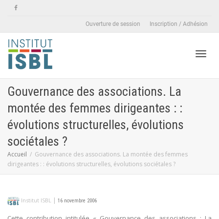
Ouverture de session
Inscription / Adhésion
Active
Gouvernance des associations. La
montée des femmes dirigeantes : :
naviga
évolutions structurelles, évolutions
sociétales ?
Accueil
Gouvernance des associations. La montée des femmes
dirigeantes : : évolutions structurelles, évolutions sociétales ?
|
Institut ISBL
16 novembre 2006
Cette contribution intitulée « Gouvernance des associations : La