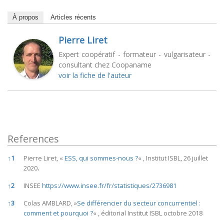
À propos
Articles récents
Pierre Liret
Expert coopératif - formateur - vulgarisateur -
consultant chez Coopaname
voir la fiche de l'auteur
References
References
↑
1
Pierre Liret, «
ESS, qui sommes-nous ?
« , Institut ISBL, 26 juillet
2020
.
↑
2
INSEE
https://www.insee.fr/fr/statistiques/2736981
↑
3
Colas AMBLARD, »
Se différencier du secteur concurrentiel :
comment et pourquoi ?
« , éditorial Institut ISBL octobre 2018