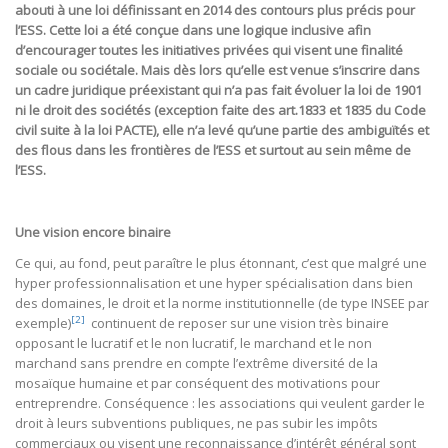
abouti à une loi définissant en 2014 des contours plus précis pour
l’ESS. Cette loi a été conçue dans une logique inclusive afin
d’encourager toutes les initiatives privées qui visent une finalité
sociale ou sociétale. Mais dès lors qu’elle est venue s’inscrire dans
un cadre juridique préexistant qui n’a pas fait évoluer la loi de 1901
ni le droit des sociétés (exception faite des art.1833 et 1835 du Code
civil suite à la loi PACTE), elle n’a levé qu’une partie des ambiguïtés et
des flous dans les frontières de l’ESS et surtout au sein même de
l’ESS.
Une vision encore binaire
Ce qui, au fond, peut paraître le plus étonnant, c’est que malgré une
hyper professionnalisation et une hyper spécialisation dans bien
des domaines, le droit et la norme institutionnelle (de type INSEE par
[2]
exemple)
continuent de reposer sur une vision très binaire
opposant le lucratif et le non lucratif, le marchand et le non
marchand sans prendre en compte l’extrême diversité de la
mosaïque humaine et par conséquent des motivations pour
entreprendre. Conséquence : les associations qui veulent garder le
droit à leurs subventions publiques, ne pas subir les impôts
commerciaux ou visent une reconnaissance d’intérêt général sont