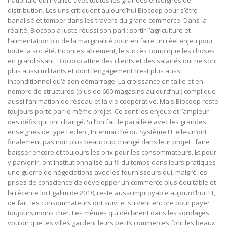
distribution. Les uns critiquent aujourd’hui Biocoop pour s’être
banalisé et tomber dans les travers du grand commerce. Dans la
réalité, Biocoop a juste réussi son pari : sortir l’agriculture et
l’alimentation bio de la marginalité pour en faire un réel enjeu pour
toute la société. Incontestablement, le succès complique les choses :
en grandissant, Biocoop attire des clients et des salariés qui ne sont
plus aussi militants et dont l’engagement n’est plus aussi
inconditionnel qu’à son démarrage. La croissance en taille et en
nombre de structures (plus de 600 magasins aujourd’hui) complique
aussi l’animation de réseau et la vie coopérative. Mais Biocoop reste
toujours porté par le même projet. Ce sont les enjeux et l’ampleur
des défis qui ont changé. Si l’on fait le parallèle avec les grandes
enseignes de type Leclerc, Intermarché ou Système U, elles n’ont
finalement pas non plus beaucoup changé dans leur projet : faire
baisser encore et toujours les prix pour les consommateurs. Et pour
y parvenir, ont institutionnalisé au fil du temps dans leurs pratiques
une guerre de négociations avec les fournisseurs qui, malgré les
prises de conscience de développer un commerce plus équitable et
la récente loi Egalim de 2018, reste aussi impitoyable aujourd’hui. Et,
de fait, les consommateurs ont suivi et suivent encore pour payer
toujours moins cher. Les mêmes qui déclarent dans les sondages
vouloir que les villes gardent leurs petits commerces font les beaux