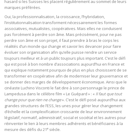
hasard si les Suisses les placent régulièrement au sommet de leurs
marques préférées.
Oui, la professionnalisation, la croissance, l’hybridation,
l’institutionnalisation transforment nécessairement les formes
associatives, mutualistes, coopératives. Mais elles ne conduisent
pas forcément à perdre son âme. Mais précisément, pour ne pas
perdre son âme et son projet, il faut prendre à bras le corps les
réalités d’un monde qui change et savoir les devancer pour faire
évoluer son organisation afin qu’elle puisse rendre un service
toujours meilleur et à un public toujours plus important. C’est le défi
qui est posé à bon nombre d’associations aujourd’hui en France et
qui explique notamment pourquoi de plus en plus choisissent de se
transformer en coopérative afin de moderniser leur gouvernance et
se donner des marges de développement économique. Ainsi que le
cinéaste Luchino Visconti le fait dire à son personnage le prince de
Lampedusa dans le célèbre film « Le Guépard » : «
Il faut que tout
change pour que rien ne change
». C’est le défi posé aujourd’hui aux
grandes structures de l’ESS, les unes pour gérer leur changement
d’échelle et la complexification croissante de leur environnement
législatif, normatif, administratif, social et sociétal et les autres pour
réinventer le lien à leurs membres adhérents et bénéficiaires à la
e
mesure des défis du 21
siècle.