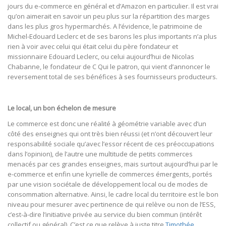
jours du e-commerce en général et d’Amazon en particulier. Il est vrai
qu’on aimerait en savoir un peu plus sur la répartition des marges
dans les plus gros hypermarchés. A l’évidence, le patrimoine de
Michel-Edouard Leclerc et de ses barons les plus importants n’a plus
rien à voir avec celui qui était celui du père fondateur et
missionnaire Edouard Leclerc, ou celui aujourd’hui de Nicolas
Chabanne, le fondateur de C Qui le patron, qui vient d’annoncer le
reversement total de ses bénéfices à ses fournisseurs producteurs.
Le local, un bon échelon de mesure
Le commerce est donc une réalité à géométrie variable avec d’un
côté des enseignes qui ont très bien réussi (et n’ont découvert leur
responsabilité sociale qu’avec l’essor récent de ces préoccupations
dans l’opinion), de l’autre une multitude de petits commerces
menacés par ces grandes enseignes, mais surtout aujourd’hui par le
e-commerce et enfin une kyrielle de commerces émergents, portés
par une vision sociétale de développement local ou de modes de
consommation alternative. Ainsi, le cadre local du territoire est le bon
niveau pour mesurer avec pertinence de qui relève ou non de l’ESS,
c’est-à-dire l’initiative privée au service du bien commun (intérêt
collectif ou général). C’est ce que relève à juste titre
Timothée