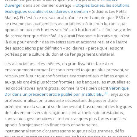
Duverger
dans son dernier ouvrage «
Utopies locales, les solutions
écologiques sociales et solidaires de demain
» (éditions Les Petits
Matins). Et c’est à ce niveau local qu’on se rend compte que l’ESS ne
se résume pas aux gentilles associations « à but non lucratif » par
opposition aux méchantes sociétés « à but lucratif ». Il faut se garder
de considérer que d’un côté, il y aurait l’économie lucrative qui n’est
là que pour enrichir des investisseurs et actionnaires, et de l’autre
des associations par définition « solidaires » parce qu’elles sont
portées par la culture du don et de l’engagement unilatéral.
Les associations elles-mêmes, en grandissant et face à un
environnement normatif et concurrentiel toujours plus pressant, se
retrouvent à leur tour confrontées exactement aux mêmes enjeux
auxquels ont été plus tôt confrontées les banques, les mutuelles et
les coopératives ayant grossi, comme l’a très bien décrit
Véronique
[4]
Dor dans un précédent article publié par l’institut ISBL
: enjeux de
professionnalisation croissante nécessitant de passer d’une
prééminence du salariat sur le bénévolat, basculement des logiques
de subventions vers des logiques contractuelles de prestations,
contraintes gestionnaires et technocratiques plus fortes dans les
appels à projet avec les financeurs et partenaires,
institutionnalisation d’organisations toujours plus grandes, défis
toujours plus immenses de trouver les bons modes de gouvernance