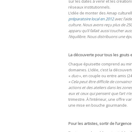
sur les dates à venir et les création
réseaux institutionnels.
L’idée de monter des Amap culturell
préparatoire local en 2012
avec l’aid
culture. Nous avons reçu plus de 250
apparu qu’il fallait aussi toucher au
l’équilibre. Nous distribuons une épu
La découverte pour tous les gouts et
Chaque épuisette comprend au minimu
domaines. L’idée, c’est la découver
«
duo
», en couple ou entre amis (24
« Cela peut être difficile de convain
actions et des ateliers dans les zone
eux et ceux qui pensent que l’art n’e
trimestre. À l’intérieur, une offre v
une mise en bouche gourmande.
Pour les artistes, sortir de l’urgenc