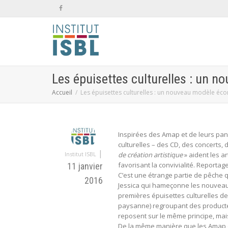
Les épuisettes culturelles : un n
Accueil
Les épuisettes culturelles : un nouveau modèle éco
Inspirées des Amap et de leurs panie
culturelles – des CD, des concerts,
|
Institut ISBL
de création artistique
» aident les a
favorisant la convivialité. Reportag
11 janvier
C’est une étrange partie de pêche qu
2016
Jessica qui hameçonne les nouveaux 
premières épuisettes culturelles de 
paysanne) regroupant des producteur
reposent sur le même principe, mais
De la même manière que les Amap ont