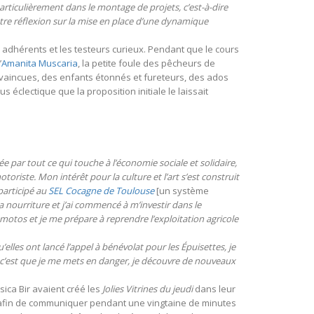
ticulièrement dans le montage de projets, c’est-à-dire
re réflexion sur la mise en place d’une dynamique
x adhérents et les testeurs curieux. Pendant que le cours
’
Amanita Muscaria
, la petite foule des pêcheurs de
convaincues, des enfants étonnés et fureteurs, des ados
 éclectique que la proposition initiale le laissait
ée par tout ce qui touche à l’économie sociale et solidaire,
toriste. Mon intérêt pour la culture et l’art s’est construit
i participé au
SEL Cocagne de Toulouse
[un système
 nourriture et j’ai commencé à m’investir dans le
s motos et je me prépare à reprendre l’exploitation agricole
u’elles ont lancé l’appel à bénévolat pour les Épuisettes, je
ci, c’est que je me mets en danger, je découvre de nouveaux
sica Bir avaient créé les
Jolies Vitrines du jeudi
dans leur
 afin de communiquer pendant une vingtaine de minutes