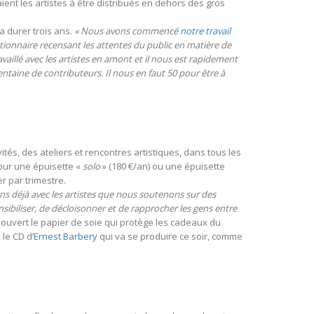
raient les artistes à être distribués en dehors des gros
a durer trois ans.
« Nous avons commencé
notre travail
stionnaire recensant les attentes du public en matière de
vaillé avec les artistes en amont et il nous est rapidement
rentaine de contributeurs. Il nous en faut 50 pour être à
és, des ateliers et rencontres artistiques, dans tous les
pour une épuisette «
solo
» (180 €/an) ou une épuisette
er par trimestre.
lons déjà avec les artistes que nous soutenons sur des
ensibiliser, de décloisonner et de rapprocher les gens entre
jà ouvert le papier de soie qui protège les cadeaux du
 le CD d’
Ernest Barbery
qui va se produire ce soir, comme