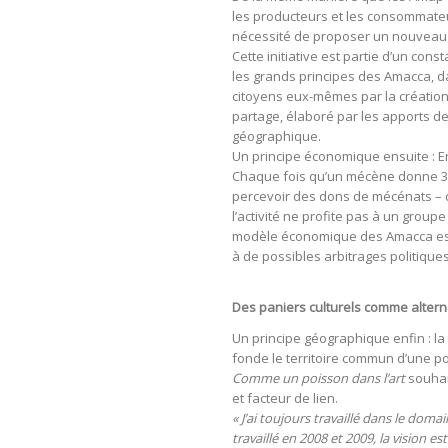
les producteurs et les consommateu
nécessité de proposer un nouveau 
Cette initiative est partie d’un const
les grands principes des Amacca, da
citoyens eux-mêmes par la création 
partage, élaboré par les apports de
géographique.
Un principe économique ensuite : E
Chaque fois qu’un mécène donne 3 €
percevoir des dons de mécénats – d
l’activité ne profite pas à un group
modèle économique des Amacca est
à de possibles arbitrages politique
Des paniers culturels comme altern
Un principe géographique enfin : la 
fonde le territoire commun d’une pol
Comme un poisson dans l’art
souhai
et facteur de lien.
« J’ai toujours travaillé dans le do
travaillé en 2008 et 2009, la vision e