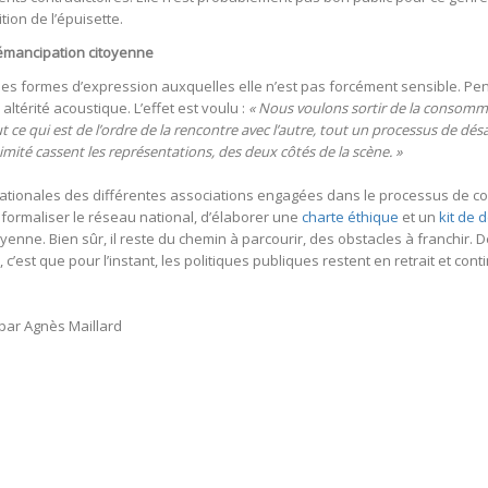
ion de l’épuisette.
’émancipation citoyenne
er des formes d’expression auxquelles elle n’est pas forcément sensible. 
 altérité acoustique. L’effet est voulu :
« Nous voulons sortir de la consommat
ce qui est de l’ordre de la rencontre avec l’autre, tout un processus de désacra
imité cassent les représentations, des deux côtés de la scène. »
 nationales des différentes associations engagées dans le processus de c
formaliser le réseau national, d’élaborer une
charte éthique
et un
kit de
yenne. Bien sûr, il reste du chemin à parcourir, des obstacles à franchir. 
est que pour l’instant, les politiques publiques restent en retrait et cont
par Agnès Maillard