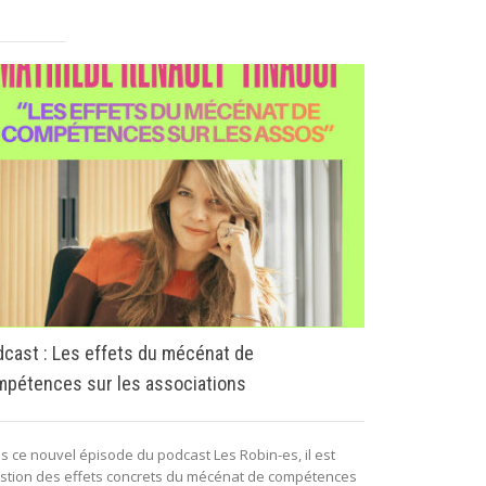
Loi de finan
régime fisca
cast : Les effets du mécénat de
pétences sur les associations
Le régime fisc
d’impôt sur le 
philanthropie...
s ce nouvel épisode du podcast Les Robin-es, il est
stion des effets concrets du mécénat de compétences