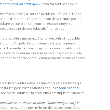
e et de création artistique
» (Amacca) sont nées de la
handiser
» l’accès à l’art et à la culture. Dès 2007, il pose
ique d’abord : la réappropriation de la culture par les
a culture est un bien commun, un espace citoyen de
oit d’un point de vue éducatif, financier ou
 morales d’être mécène… à condition d’être imposable.
éduction d’impôts. Le problème, c’est que ne peuvent
est à dire seulement des organismes non lucratifs dont
che d’être reconnue d’intérêt général. C’est ainsi que le
ndépendance par rapport aux financements publics et donc
’est la rencontre entre les habitants et les artistes qui
t sur les possibilités offertes par
un réseau national
.
ociale de soutien à la production artistique toulousaine
mme dans le cas de l’association Claude Nougaro où j’ai
fondatrice avec Pauline Herbillon de l’association.
Dans