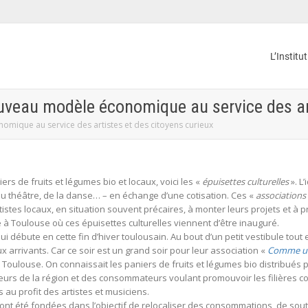
L’Institu
ouveau modèle économique au service des ar
nomique au service des artistes et des citoyens curieux
rs de fruits et légumes bio et locaux, voici les «
épuisettes culturelles
». L
 du théâtre, de la danse… – en échange d’une cotisation. Ces «
associations 
rtistes locaux, en situation souvent précaires, à monter leurs projets et à
e à Toulouse où ces épuisettes culturelles viennent d’être inauguré.
i débute en cette fin d’hiver toulousain. Au bout d’un petit vestibule tout e
arrivants. Car ce soir est un grand soir pour leur association «
Comme un 
Toulouse. On connaissait les paniers de fruits et légumes bio distribués p
s de la région et des consommateurs voulant promouvoir les filières cour
 au profit des artistes et musiciens.
 été fondées dans l’objectif de relocaliser des consommations, de souteni