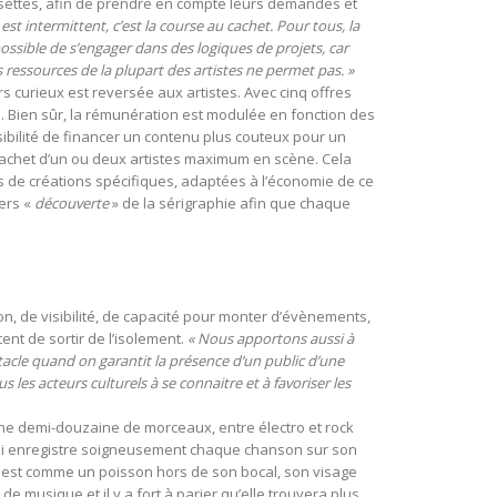
puisettes, afin de prendre en compte leurs demandes et
il est intermittent, c’est la course au cachet. Pour tous, la
mpossible de s’engager dans des logiques de projets, car
essources de la plupart des artistes ne permet pas. »
s curieux est reversée aux artistes. Avec cinq offres
. Bien sûr, la rémunération est modulée en fonction des
ssibilité de financer un contenu plus couteux pour un
 cachet d’un ou deux artistes maximum en scène. Cela
es de créations spécifiques, adaptées à l’économie de ce
iers «
découverte
» de la sérigraphie afin que chaque
on, de visibilité, de capacité pour monter d’évènements,
ent de sortir de l’isolement.
« Nous apportons aussi à
ctacle quand on garantit la présence d’un public d’une
les acteurs culturels à se connaitre et à favoriser les
une demi-douzaine de morceaux, entre électro et rock
. Lui enregistre soigneusement chaque chanson sur son
lle est comme un poisson hors de son bocal, son visage
e musique et il y a fort à parier qu’elle trouvera plus