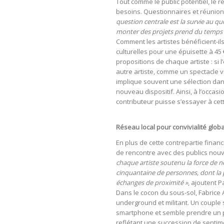
Tout comme le public potentiel, le 
besoins. Questionnaires et réunions
question centrale est la survie au quo
monter des projets prend du temps e
Comment les artistes bénéficient-ils
culturelles pour une épuisette à 4
propositions de chaque artiste : si 
autre artiste, comme un spectacle v
implique souvent une sélection dans
nouveau dispositif. Ainsi, à l’occas
contributeur puisse s’essayer à cett
Réseau local pour convivialité glob
En plus de cette contrepartie finan
de rencontre avec des publics nouvea
chaque artiste soutenu la force de né
cinquantaine de personnes, dont la pl
échanges de proximité »
, ajoutent P
Dans le cocon du sous-sol, Fabrice 
underground et militant. Un couple 
smartphone et semble prendre un pla
reflétant une succession de sentimen