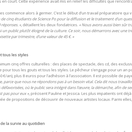
s en court. Cette expérience avait mis en relief les difficultés que rencont
es commence alors à germer. C’est le début d’un travail préparatoire qui v
e de cinq étudiants de Science Po pour la diffusion et le traitement d’un que
 réponses. »
, détaillent les deux fondatrices.
« Nous avons aussi bien sûr tra
ssi un public plutôt éloigné de la culture. Ce soir, nous démarrons avec une t
isette par trimestre, d’une valeur de 45 €. »
 tous les styles
m cinq offres culturelles : des places de spectacle, des cd, des exclusivit
te pour tous les gouts et tous les styles. Le pêcheur s’engage pour un an 
0 €/an), plus 8 euros pour l’adhésion à l’association. Il est possible de pay
cre, parce que nous ne répondons pas à un besoin vital. Cela dit nous travail
s défavorisées, où le public sera intégré dans l’œuvre, la démarche, afin de s
st pas pour eux »
, précisent Pauline et Jessica. Les plus impatients ont dé
ariée de propositions de découvrir de nouveaux artistes locaux. Parmi elles,
e de la survie au quotidien