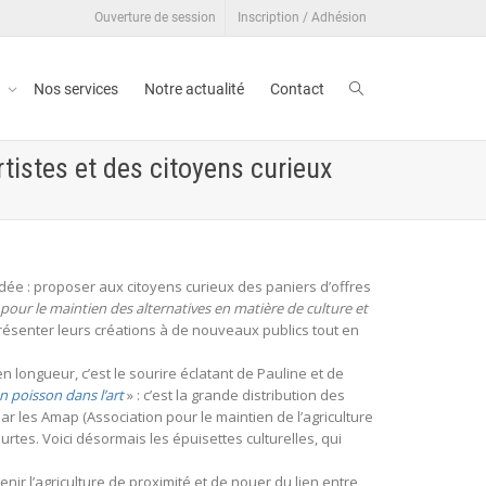
Ouverture de session
Inscription / Adhésion
t
Nos services
Notre actualité
Contact
tistes et des citoyens curieux
’idée : proposer aux citoyens curieux des paniers d’offres
pour le maintien des alternatives en matière de culture et
 présenter leurs créations à de nouveaux publics tout en
n longueur, c’est le sourire éclatant de Pauline et de
poisson dans l’art
» : c’est la grande distribution des
ar les Amap (Association pour le maintien de l’agriculture
tes. Voici désormais les épuisettes culturelles, qui
r l’agriculture de proximité et de nouer du lien entre