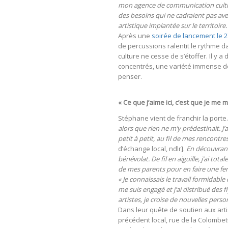
mon agence de communication culture
des besoins qui ne cadraient pas av
artistique implantée sur le territoire.
Après une
soirée de lancement le 2
de percussions ralentit le rythme da
culture ne cesse de s’étoffer. Il y 
concentrés, une variété immense de c
penser.
« Ce que j’aime ici, c’est que je me
Stéphane vient de franchir la porte
alors que rien ne m’y prédestinait. J’
petit à petit, au fil de mes rencontre
d’échange local, ndlr].
En découvrant
bénévolat. De fil en aiguille, j’ai to
de mes parents pour en faire une ferm
« Je connaissais le travail formidable
me suis engagé et j’ai distribué des 
artistes, je croise de nouvelles person
Dans leur quête de soutien aux artis
précédent local, rue de la Colombette