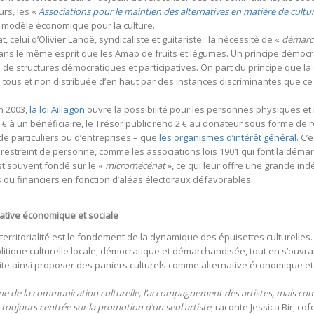
rs, les «
Associations pour le maintien des alternatives en matière de cultur
modèle économique pour la culture.
at, celui d’Olivier Lanoë, syndicaliste et guitariste : la nécessité de «
démarc
ns le même esprit que les Amap de fruits et légumes. Un principe démocrat
de structures démocratiques et participatives. On part du principe que l
 tous et non distribuée d’en haut par des instances discriminantes que ce s
n 2003,
la loi Aillagon
ouvre la possibilité pour les personnes physiques et
 à un bénéficiaire, le Trésor public rend 2 € au donateur sous forme de r
e particuliers ou d’entreprises – que
les organismes d’intérêt général
. C’
e restreint de personne, comme les associations lois 1901 qui font la démar
 souvent fondé sur le «
micromécénat
», ce qui leur offre une grande i
s ou financiers en fonction d’aléas électoraux défavorables.
ative économique et sociale
territorialité est le fondement de la dynamique des épuisettes culturelles. C
itique culturelle locale, démocratique et démarchandisée, tout en s’ouvran
te ainsi proposer des paniers culturels comme alternative économique et s
maine de la communication culturelle, l’accompagnement des artistes, mais co
st toujours centrée sur la promotion d’un seul artiste
, raconte Jessica Bir, co