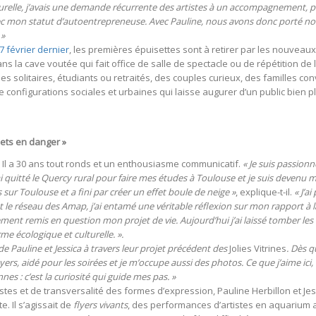
lle, j’avais une demande récurrente des artistes à un accompagnement, par
ec mon statut d’autoentrepreneuse. Avec Pauline, nous avons donc porté not
 »
7 février dernier
, les premières épuisettes sont à retirer par les nouveau
ns la cave voutée qui fait office de salle de spectacle ou de répétition de l
a des solitaires, étudiants ou retraités, des couples curieux, des familles 
onfigurations sociales et urbaines qui laisse augurer d’un public bien plus
 mets en danger »
. Il a 30 ans tout ronds et un enthousiasme communicatif.
« Je suis passionn
ai quitté le Quercy rural pour faire mes études à Toulouse et je suis devenu mo
s sur Toulouse et a fini par créer un effet boule de neige »
, explique-t-il.
« J’a
 le réseau des Amap, j’ai entamé une véritable réflexion sur mon rapport à la
talement remis en question mon projet de vie. Aujourd’hui j’ai laissé tomber le
e écologique et culturelle. ».
 de Pauline et Jessica à travers leur projet précédent des
Jolies Vitrines
. Dès q
flyers, aidé pour les soirées et je m’occupe aussi des photos. Ce que j’aime i
nes : c’est la curiosité qui guide mes pas. »
tes et de transversalité des formes d’expression, Pauline Herbillon et Jes
. Il s’agissait de
flyers vivants
, des performances d’artistes en aquarium