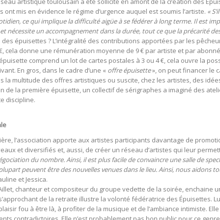
réseau artistique toulousain a été sollicité en amont de la création des É
 ont mis en évidence le régime d’urgence auquel est soumis l’artiste.
« S’
tidien, ce qui implique la difficulté aigüe à se fédérer à long terme. Il est i
t nécessite un accompagnement dans la durée, tout ce que la précarité des r
 des épuisettes ? L’intégralité des contributions apportées par les pêcheur
5 €, cela donne une rémunération moyenne de 9 € par artiste et par abonné
l’épuisette comprend un lot de cartes postales à 3 ou 4 €, cela ouvre la po
ivant. En gros, dans le cadre d’une «
offre épuisette
», on peut financer le
 la multitude des offres artistiques ou suscite, chez les artistes, des idé
ion de la première épuisette, un collectif de sérigraphes a imaginé des atel
e discipline.
ale
cière, l’association apporte aux artistes participants davantage de promoti
ux et diversifiés et, aussi, de créer un réseau d’artistes qui leur permett
gociation du nombre. Ainsi, il est plus facile de convaincre une salle de spe
upart peuvent être des nouvelles venues dans le lieu. Ainsi, nous aidons tous 
auline et Jessica.
Aillet, chanteur et compositeur du groupe vedette de la soirée, enchaine 
s’approchant de la retraite illustre la volonté fédératrice des Épuisettes
isir fou à être là, à profiter de la musique et de l’ambiance intimiste. E
ts contradictoires. Elle n’est probablement pas bon public pour ce genre d