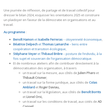
Une journée de réflexion, de partage et de travail collectif pour
dresser le bilan 2024, esquisser les orientations 2025 et construire
un plaidoyer en faveur de la démocratie en organisations et au
travail.
Au programme
:
Benoît Hamon
et
Isabelle Ferreras
– citoyenneté économique
,
Béatrice Delpech
et
Thomas Lamarche
– liens entre
coopération et transition écologique,
Stéphane Veyer
et
Thibaud Brière
– posture de l’individu, à la
fois sujet et souverain de l’organisation démocratique.
Et de nombreux ateliers afin de contribuer directement à la
démocratisation des organisation, à travers
un travail sur la mesure, aux côtés de
Julien Pharo
et
Thibault Crismer
,
un travail sur la forme juridique, aux côtés de
Colas
Amblard
et
Roger Daviau,
un travail sur la législation, aux côtés de
Benoît Borrits
et
Lionel Orsi,
un travail sur les conditions de travail, aux cotés de
AD
Conseil
,