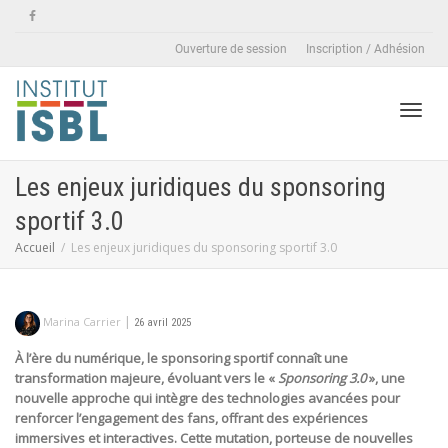
Ouverture de session
Inscription / Adhésion
Active
Les enjeux juridiques du sponsoring
sportif 3.0
naviga
Accueil
Les enjeux juridiques du sponsoring sportif 3.0
|
Marina Carrier
26 avril 2025
À l’ère du numérique, le sponsoring sportif connaît une
transformation majeure, évoluant vers le «
Sponsoring 3.0
», une
nouvelle approche qui intègre des technologies avancées pour
renforcer l’engagement des fans, offrant des expériences
immersives et interactives. Cette mutation, porteuse de nouvelles