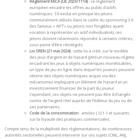
Règlement MiCA (UE 2023/1114)
: ce règlement
européen encadre les offres au public d’actifs
numériques. S’il exclut en principe les jetons
communément utilisés dans le cadre du sponsoring 3.0
(les fameux «
NFT
» ou jetons non fongibles ayant
vocation à représenter un actif individualisé), ces
jetons doivent néanmoins répondre à certains critères,
sous peine d’être réintégrés
Loi SREN (21 mai 2024)
: cette loi a créé, sur le modèle
des jeux d’argent et de hasard (JAH) un nouveau régime
encadrant les jeux à objets numériques monétisables,
un type de jeu en ligne dans lequel les joueurs peuvent
obtenir des objets numériques acquis via des
mécanismes impliquant un élément de hasard et un
investissement financier de la part du joueur.
Cependant, ces objets ne peuvent pas être échangés
contre de l’argent réel auprès de l’éditeur du jeu ou de
ses partenaires.
Code de la consommation
: articles L121-1 et suivants
sur la loyauté des pratiques commerciales.
Compte tenu de la multiplicité des règlementations, de nombreuses
autorités sectorielles peuvent intervenir sur ces sujets (CNIL, ANJ,