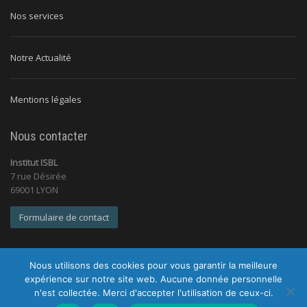
Nos services
Notre Actualité
Mentions légales
Nous contacter
Institut ISBL
7 rue Désirée
69001 LYON
Formulaire de contact
Nous utilisons des cookies pour vous garantir la meilleure
expérience sur notre site web. Aucune donnée personnelle
n'est collectée. Merci d'accepter l'utilisation de ceux-ci.
© 2026 Institut ISBL |
Tous droits réservés |
Mentions légales
|