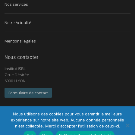
Nos services
Notre Actualité
Mentions légales
Nous contacter
Institut ISBL
7 rue Désirée
69001 LYON
Formulaire de contact
Nous utilisons des cookies pour vous garantir la meilleure
expérience sur notre site web. Aucune donnée personnelle
n'est collectée. Merci d'accepter l'utilisation de ceux-ci.
© 2026 Institut ISBL |
Tous droits réservés |
Mentions légales
|