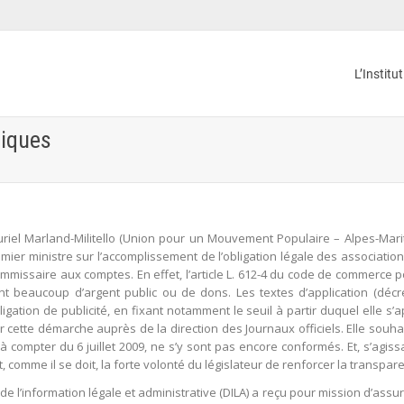
L’Institu
liques
l Marland-Militello (Union pour un Mouvement Populaire – Alpes-Mariti
remier ministre sur l’accomplissement de l’obligation légale des associati
missaire aux comptes. En effet, l’article L. 612-4 du code de commerce p
nt beaucoup d’argent public ou de dons. Les textes d’application (décr
ligation de publicité, en fixant notamment le seuil à partir duquel elle s
r cette démarche auprès de la direction des Journaux officiels. Elle sou
à compter du 6 juillet 2009, ne s’y sont pas encore conformés. Et, s’agissa
 comme il se doit, la forte volonté du législateur de renforcer la transpa
e l’information légale et administrative (DILA) a reçu pour mission d’assur