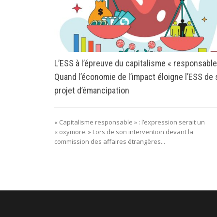
L’ESS à l’épreuve du capitalisme « responsable
Quand l’économie de l’impact éloigne l’ESS de
projet d’émancipation
« Capitalisme responsable » : l’expression serait un
« oxymore. » Lors de son intervention devant la
commission des affaires étrangères...