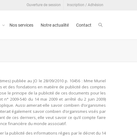
Ouverture de session
Inscription / Adhésion
t
Nos services
Notre actualité
Contact
mes) publiée au JO le 28/09/2010 p. 10456 : Mme Muriel
ons et des fondations en matière de publicité des comptes
ose le principe de la publicité de ces documents pour les
et n° 2009-540 du 14 mai 2009 et arrêté du 2 juin 2009)
’applique. Aussi aimerait-elle savoir combien d’organismes
haiterait également savoir combien d’organismes visés par
nt de ces derniers, elle veut savoir ce qu’il compte faire
rence financière du monde associatif.
er la publicité des informations régies par le décret du 14