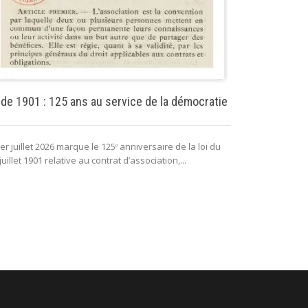
Puissance pu
 de 1901 : 125 ans au service de la démocratie
La puissance 
er juillet 2026 marque le 125ᵉ anniversaire de la loi du
lui permettant 
juillet 1901 relative au contrat d’association,...
fonctionnement 