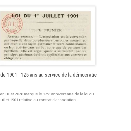
Puissance pu
 de 1901 : 125 ans au service de la démocratie
La puissance 
er juillet 2026 marque le 125ᵉ anniversaire de la loi du
lui permettant 
juillet 1901 relative au contrat d’association,...
fonctionnement 