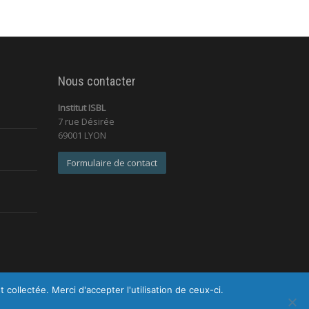
Nous contacter
Institut ISBL
7 rue Désirée
69001 LYON
Formulaire de contact
ollectée. Merci d'accepter l'utilisation de ceux-ci.