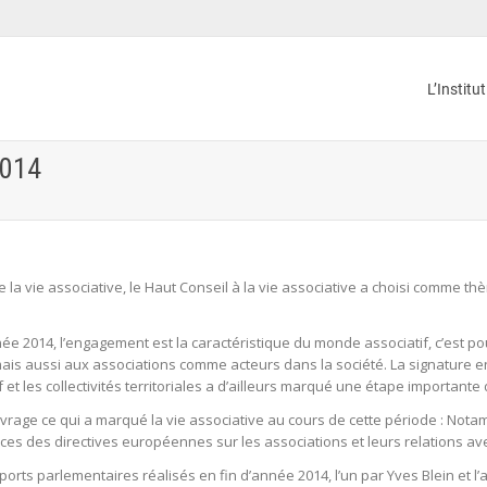
L’Institu
2014
 la vie associative, le Haut Conseil à la vie associative a choisi comme th
ée 2014, l’engagement est la caractéristique du monde associatif, c’est po
ais aussi aux associations comme acteurs dans la société. La signature e
f et les collectivités territoriales a d’ailleurs marqué une étape importan
age ce qui a marqué la vie associative au cours de cette période : Notamme
nces des directives européennes sur les associations et leurs relations ave
apports parlementaires réalisés en fin d’année 2014, l’un par Yves Blein et l