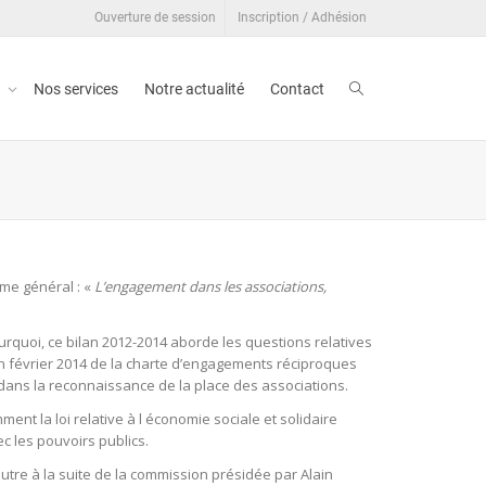
Ouverture de session
Inscription / Adhésion
t
Nos services
Notre actualité
Contact
ème général : «
L’engagement dans les associations,
urquoi, ce bilan 2012-2014 aborde les questions relatives
n février 2014 de la charte d’engagements réciproques
te dans la reconnaissance de la place des associations.
nt la loi relative à l économie sociale et solidaire
c les pouvoirs publics.
’autre à la suite de la commission présidée par Alain