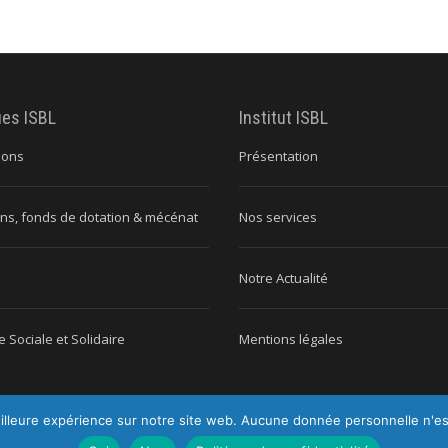
ues ISBL
Institut ISBL
ions
Présentation
ns, fonds de dotation & mécénat
Nos services
Notre Actualité
 Sociale et Solidaire
Mentions légales
illeure expérience sur notre site web. Aucune donnée personnelle n'est c