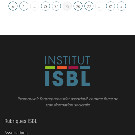
«
1
…
73
74
75
76
77
…
81
»
Promouvoir l’entrepreneuriat associatif comme force de
transformation societale
Rubriques ISBL
Associations