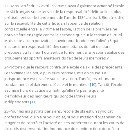
23-Dans l’arrêt du 27 avril, la victime avait également actionné l’école
de ski français sur le terrain de la responsabilité délictuelle et plus
précisément sur le fondement de l’article 1384 alinéa 1. Rien à redire
sur la recevabilité de cet article. En l’absence de relation
contractuelle entre la victime et l’école, l’action de la première ne
pouvait être engagée contre la seconde que sur le terrain délictuel.
Mais cette action pouvait-elle avoir pour fondement l’alinéa 5 qui
institue une responsabilité des commettants du fait de leurs
préposés ou l’alinéa 1 qui sert de fondement à la responsabilité des
groupements sportifs amateurs du fait de leurs membres ?
24-Notons que le recours contre une école de ski a des précédents.
Les victimes les ont, à plusieurs reprises, mis en cause. La
jurisprudence est divisée sur cette action. Tantôt, les tribunaux
condamnent solidairement l’école et le moniteur
[10]
. Tantôt, l’école
est mise hors de cause au motif qu’elle n’a pas la qualité
d’employeur des moniteurs qui sont des travailleurs
indépendants
[11]
.
25-Pour les magistrats parisiens, l’école de ski est un syndicat
professionnel qui n’a ni pour objet, ni pour mission d’organiser, de
diriger et de contrôler l’activité de ses adhérents durant les cours de
ski qu’ils dispensent. L’indépendance du moniteur tient donc à sa