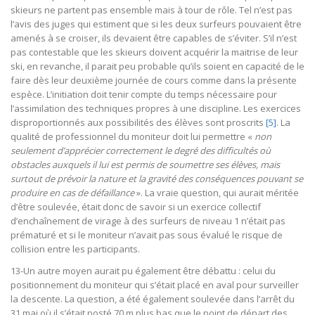
skieurs ne partent pas ensemble mais à tour de rôle. Tel n’est pas
l’avis des juges qui estiment que si les deux surfeurs pouvaient être
amenés à se croiser, ils devaient être capables de s’éviter. S’il n’est
pas contestable que les skieurs doivent acquérir la maitrise de leur
ski, en revanche, il parait peu probable qu’ils soient en capacité de le
faire dès leur deuxième journée de cours comme dans la présente
espèce. L’initiation doit tenir compte du temps nécessaire pour
l’assimilation des techniques propres à une discipline. Les exercices
disproportionnés aux possibilités des élèves sont proscrits
[5]
. La
qualité de professionnel du moniteur doit lui permettre «
non
seulement d’apprécier correctement le degré des difficultés où
obstacles auxquels il lui est permis de soumettre ses élèves, mais
surtout de prévoir la nature et la gravité des conséquences pouvant se
produire en cas de défaillance
». La vraie question, qui aurait méritée
d’être soulevée, était donc de savoir si un exercice collectif
d’enchaînement de virage à des surfeurs de niveau 1 n’était pas
prématuré et si le moniteur n’avait pas sous évalué le risque de
collision entre les participants.
13-Un autre moyen aurait pu également être débattu : celui du
positionnement du moniteur qui s’était placé en aval pour surveiller
la descente. La question, a été également soulevée dans l’arrêt du
31 mai où il s’était posté 70 m plus bas que le point de départ des