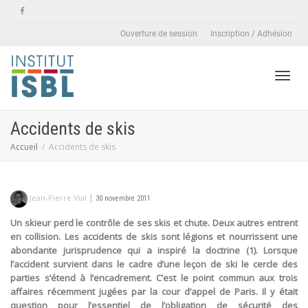
Ouverture de session
Inscription / Adhésion
Active
Accidents de skis
Accueil
Accidents de skis
naviga
|
Jean-Pierre Vial
30 novembre 2011
Un skieur perd le contrôle de ses skis et chute. Deux autres entrent
en collision. Les accidents de skis sont légions et nourrissent une
abondante jurisprudence qui a inspiré la doctrine (1). Lorsque
l’accident survient dans le cadre d’une leçon de ski le cercle des
parties s’étend à l’encadrement. C’est le point commun aux trois
affaires récemment jugées par la cour d’appel de Paris. Il y était
question pour l’essentiel de l’obligation de sécurité des