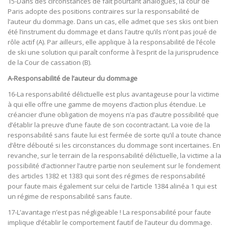
15-Dans des circonstances de fait pourtant analogues, la cour de
Paris adopte des positions contraires sur la responsabilité de
l’auteur du dommage. Dans un cas, elle admet que ses skis ont bien
été l’instrument du dommage et dans l’autre qu’ils n’ont pas joué de
rôle actif (A). Par ailleurs, elle applique à la responsabilité de l’école
de ski une solution qui paraît conforme à l’esprit de la jurisprudence
de la Cour de cassation (B).
A-Responsabilité de l’auteur du dommage
16-La responsabilité délictuelle est plus avantageuse pour la victime
à qui elle offre une gamme de moyens d’action plus étendue. Le
créancier d’une obligation de moyens n’a pas d’autre possibilité que
d’établir la preuve d’une faute de son cocontractant. La voie de la
responsabilité sans faute lui est fermée de sorte qu’il a toute chance
d’être débouté si les circonstances du dommage sont incertaines. En
revanche, sur le terrain de la responsabilité délictuelle, la victime a la
possibilité d’actionner l’autre partie non seulement sur le fondement
des articles 1382 et 1383 qui sont des régimes de responsabilité
pour faute mais également sur celui de l’article 1384 alinéa 1 qui est
un régime de responsabilité sans faute.
17-L’avantage n’est pas négligeable ! La responsabilité pour faute
implique d’établir le comportement fautif de l’auteur du dommage.