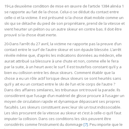
19-La deuxième condition de mise en œuvre de l’article 1384 alinéa 1
se rapporte au fait de la chose. Celui-ci se déduit du contact entre
celle-ci et la victime. Il est présumé si la chose était mobile comme un
ski qui se détache du pied de son propriétaire, prend de la vitesse et
vient heurter un piéton ou un autre skieur en contre bas. Il doit être
prouvé si la chose était inerte.
20-Dans l’arrêt du 27 avril, la victime ne rapporte pas la preuve d’un
contact entre le surf de l’autre skieur et son épaule blessée. L’arrêt
révèle même que, d’après les indications données au médecin, elle
aurait attribué sa blessure à une chute et non, comme elle le fera
par la suite, à un heurt avec le surf. Il est toutefois constant qu’il y a
bien eu collision entre les deux skieurs. Comment établir que la
chose a eu un rôle actif lorsque deux skieurs se sont heurtés sans
qu’il y ait eu un contact entre le ski de l’un et le corps de l’autre ?
Dans des affaires similaires, les tribunaux ont trouvé la parade. Ils
considèrent que l’usage d’un matériel de glisse procure à l’usager un
moyen de circulation rapide et dynamique dépassant ses propres
facultés. Les skieurs constituent avec leur ski un tout indissociable.
Les skis procurent de la vitesse au skieur et c’est à celle-ci qu’il faut
imputer la collision. Dans ces conditions les skis peuvent être
considérés comme l’instrument du dommage
[7]
. Peu importe que le