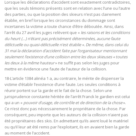
Lorsque les déclarations d’accident sont exactement contradictoires,
que les seuls témoins présents sont en relation avec l’une ou l’autre
des parties, ou que la position des skieurs n’est pas clairement
établie, en bref lorsque les circonstances du dommage sont
incertaines la victime a toute chance d’être déboutée. Ainsi, dans
l’arrêt du 27 avril les juges relèvent que «
les raisons et les conditions
du heurt (…) n’étant pas précisément déterminées, aucune faute
délictuelle ou quasi-délictuelle n’est établie ». De même, dans celui du
31 mai la déclaration d’accident faite par l’organisateur mentionnant
seulement l’existence d’une collision entre les deux skieuses « toutes
les deux à la même hauteur
» ne suffit pas selon les juges pour
mettre en évidence une faute de l’auteur de la collision.
18-L’article 1384 alinéa 1 a, au contraire, le mérite de dispenser la
victime d’établir l’existence d’une faute. Les seules conditions à
réunir portent sur la garde et le fait de la chose. Selon une
jurisprudence constante héritée de l’arrêt Franck le gardien est celui
qui a un «
pouvoir d’usage, de contrôle et de direction de la chose
».
Ce n’est donc pas nécessairement le propriétaire de la chose. Par
conséquent, peu importe que les auteurs de la collision n’aient pas
été propriétaires des skis. En admettant qu’ils aient loué le matériel
ou qu’il leur ait été remis par l’exploitant, ils en avaient bien la garde
au moment de l’accident.