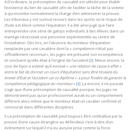
4-D’ordinaire, la présomption de causalité est utilisée pour établir
l’existence du lien de causalité afin de faciliter la tâche de la victime
à qui incombe normalement la charge d’en administrer la preuve.
Les tribunaux y ont surtout recours dans les sports où le risque de
chute est élevé comme l’équitation. Il a été ainsi jugé que faire
entreprendre une série de galops individuels à des élèves dans un
manège nécessitait une personne expérimentée au centre de
l’installation. Dès lors, en l’absence du moniteur d’équitation
remplacée par une cavalière dont la «
compétence n’était pas
officiellement reconnue
», les juges ont présumé son incompétence
et concluent qu’elle était à l’origine de l’accident
[2]
. Mieux encore, la
cour de Dijon a estimé qu’il existait «
une relation de cause à effet »
entre le fait de donner un cours d’équitation sans être titulaire du
brevet d’Etat et l’accident car ce diplôme « a pour finalité de garantir la
compétence pédagogique du moniteur
»
[3]
. La encore, il ne pouvait
s’agir que d’une présomption de causalité puisque, les juges ne
démontraient pas qu’un professionnel aurait eu un comportement
différent alors même que le moniteur était un cavalier confirmé et
concourait dans différentes disciplines.
5-La présomption de causalité peut toujours être combattue par la
preuve d’une cause étrangère au défendeur c’est-à-dire d’un
événement sur lequel il n’a eu aucune prise comme la force