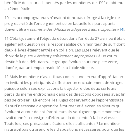
bénéficié des cours dispensés par les moniteurs de l’ESF et obtenu
sa 2ème étoile
10-Les accompagnateurs n’avaient donc pas dérogé à la règle de
progressivité de l’enseignement selon laquelle les participants
doivent être «
soumis à des difficultés adaptées à leurs capacités
»
[4]
.
11-C’était justement l’objet du débat dans l’arrêt du 27 avril où il était
également question de la responsabilité d’un moniteur de surf dont
deux élèves étaient entrés en collision. Les juges relèvent que le
choix de la piste «
étaient parfaitement appropriées
» à un cours
destiné à des débutants. Le groupe évoluait sur une piste verte,
damée, par un temps ensoleillé et à faible vitesse.
12-Mais le moniteur n’avait-il pas commis une erreur d’appréciation
en invitant les participants à effectuer un enchainement de virages
puisque selon ses explications la trajectoire des deux surfeurs
partis du même endroit mais dans des directions opposées avait fini
pas se croiser ? Là encore, les juges observent que l’apprentissage
du surf nécessite d’apprendre à tourner et à éviter les skieurs qui
évoluent autour de soi. Par ailleurs, ils soulignent que le moniteur
avait donné la consigne d’effectuer la descente à faible vitesse.
Toutefois, ces précautions étaient-elles suffisantes ? Le moniteur
n’aurait-il pas du prendre les dispositions nécessaires pour que les