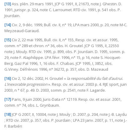
[13]
Ass. plén. 29 mars 1991, JCP G 1991, II, 21673, note J. Ghestin. D.
1991, jurispr. p. 324, note C. Larroumet. RTD civ. 1991, p. 541 obs. P.
Jourdain.
[14]
Civ. 2, 9 déc. 1999, Bull. civ. II, n° 19, LPA mars 2000, p. 20, note M-C.
Meyzeaud-Garaud.
[15]
Civ 2, 22 mai 1995, Bull. civ. II, n° 155, Resp. civ. et assur. 1995,
comm. n° 289 et chron. n° 36, obs. H. Groutel. JCP G 1995, II, 22550
note J. Mouly. RTD civ. 1995, p. 899, obs. P. Jourdain. D. 1995, somm. p.
29, note F. Alaphilippe. LPA févr. 1996, n° 15, p 16, note S. Hocquet-
Berg. Gaz Pal 1996, 1, 16 obs. F. Chabas. JCP 1995, I, 3852, obs.
G.Viney. Défrénois 1996, n° 36272, p. 357, obs. D. Mazeaud
[16]
Civ 2, 12 déc. 2002, H. Groutel «
la responsabilité du fait d’autrui.
L’inexorable progression
». Resp. civ. et assur. 2003 p. 4. RJE sport, juin
2003, n ° 67, p. 49. D. 2003, somm. p. 2541, note F. Lagarde.
[17]
Paris, 9 juin 2000, Juris-Data n° 12119. Resp. civ. et assur. 2001,
comm. n° 74, obs. L. Grynbaum.
[18]
JCP G 2007, II, 10004, note J. Mouly ; D. 2007, p. 204, note J.-B. Laydu
; RTD civ. 2007, p. 357, obs. P. Jourdain ; LPA 23 janv. 2007, p. 11, note J.-
F. Barbiéri