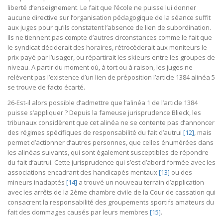
liberté d’enseignement. Le fait que l’école ne puisse lui donner
aucune directive sur l’organisation pédagogique de la séance suffit
aux juges pour qu’ils constatent l’absence de lien de subordination.
Ils ne tiennent pas compte d’autres circonstances comme le fait que
le syndicat déciderait des horaires, rétrocèderait aux moniteurs le
prix payé par l’usager, ou répartirait les skieurs entre les groupes de
niveau. A partir du moment où, à tort ou à raison, les juges ne
relèvent pas l’existence d’un lien de préposition l’article 1384 alinéa 5
se trouve de facto écarté.
26-Est-il alors possible d’admettre que l’alinéa 1 de l’article 1384
puisse s’appliquer ? Depuis la fameuse jurisprudence Blieck, les
tribunaux considèrent que cet alinéa ne se contente pas d’annoncer
des régimes spécifiques de responsabilité du fait d’autrui
[12]
, mais
permet d’actionner d’autres personnes, que celles énumérées dans
les alinéas suivants, qui sont également susceptibles de répondre
du fait d’autrui. Cette jurisprudence qui s’est d’abord formée avec les
associations encadrant des handicapés mentaux
[13]
ou des
mineurs inadaptés
[14]
a trouvé un nouveau terrain d’application
avec les arrêts de la 2ème chambre civile de la Cour de cassation qui
consacrent la responsabilité des groupements sportifs amateurs du
fait des dommages causés par leurs membres
[15]
.