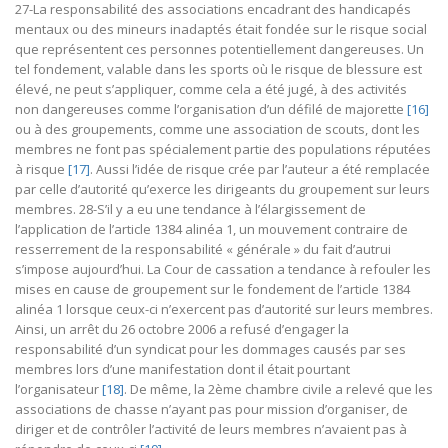
27-La responsabilité des associations encadrant des handicapés
mentaux ou des mineurs inadaptés était fondée sur le risque social
que représentent ces personnes potentiellement dangereuses. Un
tel fondement, valable dans les sports où le risque de blessure est
élevé, ne peut s’appliquer, comme cela a été jugé, à des activités
non dangereuses comme l’organisation d’un défilé de majorette
[16]
ou à des groupements, comme une association de scouts, dont les
membres ne font pas spécialement partie des populations réputées
à risque
[17]
. Aussi l’idée de risque crée par l’auteur a été remplacée
par celle d’autorité qu’exerce les dirigeants du groupement sur leurs
membres. 28-S’il y a eu une tendance à l’élargissement de
l’application de l’article 1384 alinéa 1, un mouvement contraire de
resserrement de la responsabilité « générale » du fait d’autrui
s’impose aujourd’hui. La Cour de cassation a tendance à refouler les
mises en cause de groupement sur le fondement de l’article 1384
alinéa 1 lorsque ceux-ci n’exercent pas d’autorité sur leurs membres.
Ainsi, un arrêt du 26 octobre 2006 a refusé d’engager la
responsabilité d’un syndicat pour les dommages causés par ses
membres lors d’une manifestation dont il était pourtant
l’organisateur
[18]
. De même, la 2ème chambre civile a relevé que les
associations de chasse n’ayant pas pour mission d’organiser, de
diriger et de contrôler l’activité de leurs membres n’avaient pas à