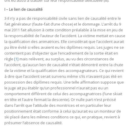
ont eu aussi à statuer sur leur responsabilité délictuelle (III).
I – Le lien de causalité
3-Il n’y a pas de responsabilité civile sans lien de causalité entre le
fait générateur (faute-fait d’une chose) et le dommage. L’arrêt du 9
mai 2011 fait allusion à cette condition préalable à la mise en jeu de
la responsabilité de l’auteur de l’accident. La victime mettait en cause
la qualification des animatrices. Elle considérait que l’accident aurait
pu être évité si elles avaient eu les diplômes requis. Les juges ne se
contentent pas d’objecter que l’encadrement de la sortie était en
règle
[1]
mais relèvent, au surplus, au vu des circonstances de
l’accident, qu’aucun lien de causalité n’était démontré entre la chute
de la victime et la qualification des accompagnateurs. Ce qui revient
à dire que l’accident serait survenu même s’ils n’avaient pas été en
possession des diplômes requis. Une telle affirmation suppose que
le juge ait pu établir qu’un professionnel n’aurait pas eu un
comportement différent de celui des accompagnatrices (l’une skiait
en tête et l’autre fermait la descente). Or nulle part n’est précisé
dans l’arrêt que l’attitude des monitrices et en particulier leur
positionnement était conforme à celui qu’aurait eu un moniteur de
ski placé dans les mêmes conditions ce qui, en pratique, revient à
présumer l’absence de causalité.