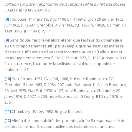
collision sur piste : l’application de la responsabilité du fait des choses
». Gaz Pal 19 fev 2004, p 3
[8]
Toulouse, 14 mars 1958, JCP 1961, II, 119942. Lyon 29 janvier 1962,
JCP 1962, II, 12687. Grenoble 8 juin 1966, JCP 1967, II, 14928. Colmar, 18
sept. 1992, JCP 1993, IV, 1711.
[9]
Sans doute, faudra-t-il alors établir que l’auteur du dommage a
eu un comportement fautif ; par exemple qu’il ne s’est pas ménagé
d’espace suffisant en dépassant la victime au cas où elle aurait eu
un mouvement intempestif. Civ. 2, 15 mai 1972, D. 1972, jurispr. p. 606.
En l’occurrence, l’auteur de la collision n’est-il pas coupable de
maladresse ?
[10]
Pau, 30 nov. 1967, Gaz Pal, 1968, 218 note Rabinovitch. TGI
Grenoble, 5 nov 1963, D 1964, 207, note Rabinovitch. Aix en Provence,
16 avril 1975, Gaz Pal, 1976, p 127, note Rabinovitch. Chambéry 20
janv. 1976, D 1977, p 209, note Rabinovitch. G Durry, RTD civ 1976, p
356.
[11]
Chambéry, 19 fév. 1992, Brigitte D, inédit.
[12]
Alinéa 4, responsabilité des parents ; alinéa 5 responsabilité des
préposés ; alinéa 6 responsabilité des instituteurs et artisans.