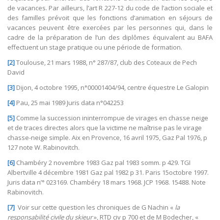
de vacances. Par ailleurs, l’art R 227-12 du code de l’action sociale et
des familles prévoit que les fonctions d’animation en séjours de
vacances peuvent être exercées par les personnes qui, dans le
cadre de la préparation de l’un des diplômes équivalent au BAFA
effectuent un stage pratique ou une période de formation.
[2]
Toulouse, 21 mars 1988, n° 287/87, club des Coteaux de Pech
David
[3]
Dijon, 4 octobre 1995, n°00001404/94, centre équestre Le Galopin
[4]
Pau, 25 mai 1989 Juris data n°042253
[5]
Comme la succession ininterrompue de virages en chasse neige
et de traces directes alors que la victime ne maîtrise pas le virage
chasse-neige simple. Aix en Provence, 16 avril 1975, Gaz Pal 1976, p
127 note W. Rabinovitch.
[6]
Chambéry 2 novembre 1983 Gaz pal 1983 somm. p 429. TGI
Albertville 4 décembre 1981 Gaz pal 1982 p 31. Paris 15octobre 1997.
Juris data n’° 023169. Chambéry 18 mars 1968. JCP 1968. 15488. Note
Rabinovitch.
[7]
Voir sur cette question les chroniques de G Nachin «
la
responsabilité civile du skieur
», RTD civ p 700 et de M Bodecher, «