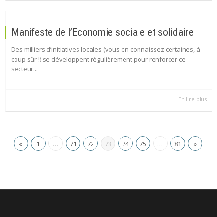
Manifeste de l’Economie sociale et solidaire
Des milliers d’initiatives locales (vous en connaissez certaines, à
coup sûr !) se développent régulièrement pour renforcer ce
secteur...
En lire plus
«
1
…
71
72
73
74
75
…
81
»