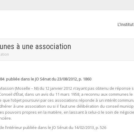
L’Institu
unes à une association
ation
84 publiée dans le JO Sénat du 23/08/2012, p. 1860
 Masson (Moselle – NI) du 12 janvier 2012 n’ayant pas obtenu de réponse s
 le Conseil d’État, dans un avis du 11 mars 1958, a reconnu aux communes l
ue l’objet poursuivi par ces associations réponde à un intérêt communal. I
rer à une association ou si il faut une délibération du conseil municipal
s pouvoirs propres en la matière, en laissant à celui-ci le soin de négo
ncière.
e l’intérieur publiée dans le JO Sénat du 14/02/2013, p. 526