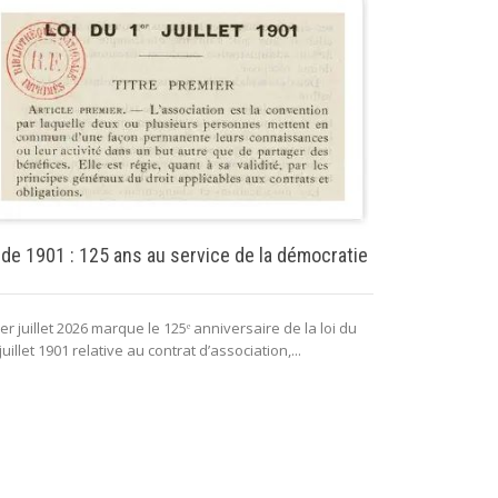
Puissance pu
 de 1901 : 125 ans au service de la démocratie
La puissance 
er juillet 2026 marque le 125ᵉ anniversaire de la loi du
lui permettant 
juillet 1901 relative au contrat d’association,...
fonctionnement 