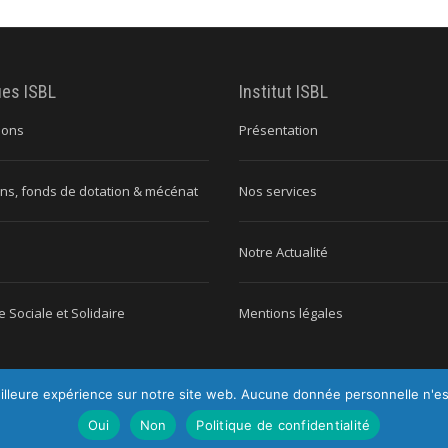
ues ISBL
Institut ISBL
ions
Présentation
ns, fonds de dotation & mécénat
Nos services
Notre Actualité
 Sociale et Solidaire
Mentions légales
illeure expérience sur notre site web. Aucune donnée personnelle n'est c
titut ISBL |
Tous droits réservés |
Mentions légales
|
Politique de conf
Oui
Non
Politique de confidentialité