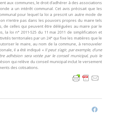
ment aux communes, le droit d’adhérer à des associations
onde a un intérêt communal. Cet avis précisait que les
ommunal pour lequel la loi a prescrit un autre mode de
sion n’entre pas dans les pouvoirs propres du maire tels
leurs, de celles qui peuvent être déléguées au maire par le
us, la loi n° 2011-525 du 11 mai 2011 de simplification et
tivités territoriales par un 24° qui fixe les matières que le
’autoriser le maire, au nom de la commune, à renouveler
ionale, il a été indiqué «
Il peut s’agir, par exemple, d’une
re adhésion sera votée par le conseil municipal, puis le
ésion qui relève du conseil municipal inclut le versement
ments des cotisations.