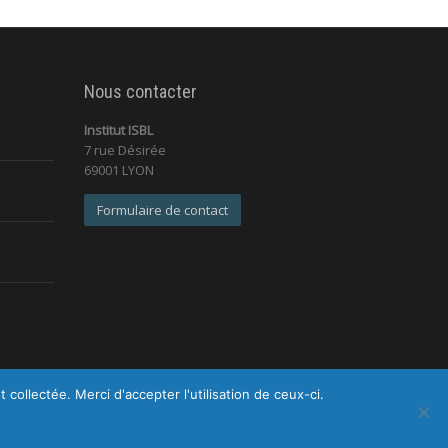
Nous contacter
Institut ISBL
7 rue Désirée
69001 LYON
Formulaire de contact
ollectée. Merci d'accepter l'utilisation de ceux-ci.
identialité