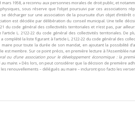
 11 mars 1958, a reconnu aux personnes morales de droit public, et notam
hysiques, sous réserve que l’objet poursuivi par ces associations rép
décharger sur une association de la poursuite d’un objet d’intérêt c
ciation est décidée par délibération du conseil municipal. Une telle déci
122-21 du code général des collectivités territoriales et n’est pas, par ail
l’article L. 2122-22 du code général des collectivités territoriales. De pl
 a complété la liste figurant à l’article L. 2122-22 du code général des collec
 maire pour toute la durée de son mandat, en ajoutant la possibilité d
le est membre. Sur ce point précis, en première lecture à l’Assemblée nat
toral ou d’une association pour le développement économique : la premiè
 au maire.
» Dès lors, on peut considérer que la décision de première adh
e, les renouvellements – délégués au maire – incluront ipso facto les verse