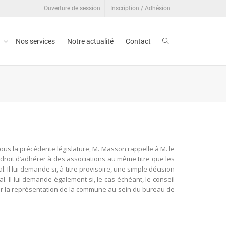
Ouverture de session
Inscription / Adhésion
t
Nos services
Notre actualité
Contact
ous la précédente législature, M. Masson rappelle à M. le
e droit d’adhérer à des associations au même titre que les
l lui demande si, à titre provisoire, une simple décision
. Il lui demande également si, le cas échéant, le conseil
cier la représentation de la commune au sein du bureau de