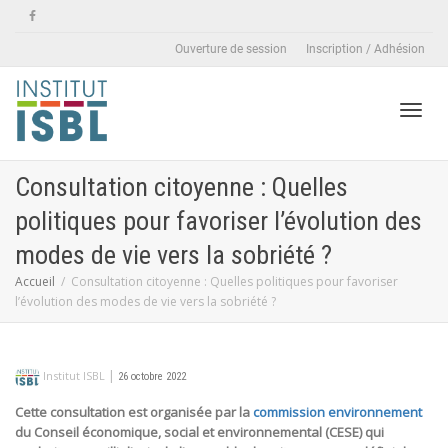
Ouverture de session
Inscription / Adhésion
Active
Consultation citoyenne : Quelles
politiques pour favoriser l’évolution des
naviga
modes de vie vers la sobriété ?
Accueil
Consultation citoyenne : Quelles politiques pour favoriser
l’évolution des modes de vie vers la sobriété ?
|
Institut ISBL
26 octobre 2022
Cette consultation est organisée par la
commission environnement
du Conseil économique, social et environnemental (CESE) qui