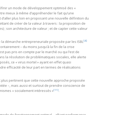
définir un mode de développement optimisé des «
être mieux à même d’appréhender le fait qu’une
agit d’aller plus loin en proposant une nouvelle définition du
ant de créer de la valeur à travers : la proposition de
es) ; son architecture de valeur ; et de capter cette valeur
[4]
́ de la démarche entrepreneuriale proposée par les ISBL
ritairement – du moins jusqu’à la fin de la crise
’est pas pris en compte par le marché ou qui l’est de
ans la résolution de problématiques sociales, elle alerte
sés, ce « virus mortel » ayant en effet quasi
e efficacité de leur part en termes de réalisations
ant plus pertinent que cette nouvelle approche proposée
limitée –, mais aussi et surtout de prendre conscience de
[11]
nismes « socialement intéressés »
.
n mode de fonctionnement optimal – alliant performance