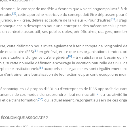
QUE » ASSOCIATIF ?
itionnel, le concept de modèle « économique » s’est longtemps limité à 
[2]
certains
, cette approche restrictive du concept doit être dépassée pour 
[3]
uridique – « crée, délivre et capture de la valeur ». Pour d’autres
, il s’
conomique est la description pour une entreprise des mécanismes lui permett
ans un contexte associatif, ses publics cibles, bénéficiaires, usagers, membr
se, cette définition nous invite également à tenir compte de l’originalite
[5]
le et solidaire (ESS)
en général, en ce que ces organisations tendent prio
[6]
s situations d’urgence qu’elle génère
– à « satisfaire un besoin qui n
ois, si cette nouvelle définition encourage la vocation naturelle des ISBL d
[8]
rphisme institutionnel»
auxquels ces organismes sont régulièrement expo
’entraîner une banalisation de leur action et, par contrecoup, une moindr
o-économiques » à propos d’ISBL ou d’entreprises de l’ESS apparaît d’aut
[9]
larismes de ces modes d’entreprendre – but non lucratif
ou lucrativité 
[10]
n et de transformation
qui, actuellement, regorgent au sein de ces orga
-ÉCONOMIQUE ASSOCIATIF ?
conomiques des ISBL doit progressivement conduire ces organismes vers u