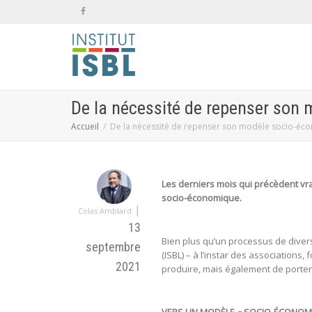
De la nécessité de repenser son
Accueil
De la nécessité de repenser son modèle socio-éc
Les derniers mois qui précèdent vra
socio-économique.
|
Colas Amblard
13
Bien plus qu’un processus de diversi
septembre
(ISBL) – à l’instar des association
2021
produire, mais également de porte