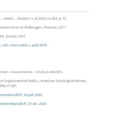
Action… réaction ! », JA 2020, no 623, p. 15.
volutionnaires et challengers, Pearson, 2011.
́d., Dunod, 2017.
oll. « Hors-série », août 2019.
ossier « Gouvernance – Un je(u) collectif ».
y in Organizational Fields », American Sociological Review,
996, n° 261.
titut-isbl.fr, 26 juill. 2020.
ww.institut-isbl.fr, 27 avr. 2020.