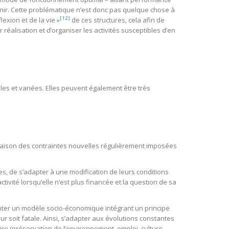
venir. Cette problématique n’est donc pas quelque chose à
[12]
exion et de la vie »
de ces structures, cela afin de
éalisation et d’organiser les activités susceptibles d’en
s et variées. Elles peuvent également être très
ison des contraintes nouvelles régulièrement imposées
res, de s’adapter à une modification de leurs conditions
tivité lorsqu’elle n’est plus financée et la question de sa
ter un modèle socio-économique intégrant un principe
r soit fatale. Ainsi, s’adapter aux évolutions constantes
re (préservation de l’environnement, emploi, culture,