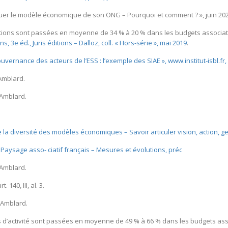
uer le modèle économique de son ONG – Pourquoi et comment ? », juin 2020,
tions sont passées en moyenne de 34 % à 20 % dans les budgets associati
, 3e éd., Juris éditions – Dalloz, coll. « Hors-série », mai 2019
.
uvernance des acteurs de l’ESS : l’exemple des SIAE », www.institut-isbl.fr,
 Amblard.
. Amblard.
a diversité des modèles économiques – Savoir articuler vision, action, ge
Paysage asso- ciatif français – Mesures et évolutions, préc
. Amblard.
. 140, III, al. 3.
. Amblard.
es d’activité sont passées en moyenne de 49 % à 66 % dans les budgets ass