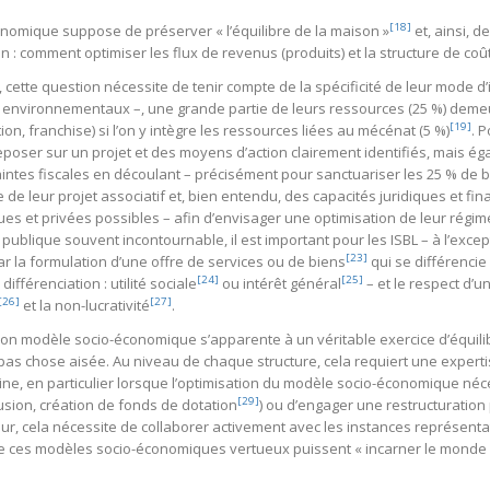
[18]
onomique suppose de préserver « l’équilibre de la maison »
et, ainsi, d
n : comment optimiser les flux de revenus (produits) et la structure de coû
, cette question nécessite de tenir compte de la spécificité de leur mode d
u environnementaux –, une grande partie de leurs ressources (25 %) demeu
[19]
on, franchise) si l’on y intègre les ressources liées au mécénat (5 %)
. 
oser sur un projet et des moyens d’action clairement identifiés, mais éga
intes fiscales en découlant – précisément pour sanctuariser les 25 % de bu
ise de leur projet associatif et, bien entendu, des capacités juridiques et 
s et privées possibles – afin d’envisager une optimisation de leur régime
e publique souvent incontournable, il est important pour les ISBL – à l’exc
[23]
r la formulation d’une offre de services ou de biens
qui se différencie
[24]
[25]
ifférenciation : utilité sociale
ou intérêt général
– et le respect d’u
[26]
[27]
et la non-lucrativité
.
 bon modèle socio-économique s’apparente à un véritable exercice d’équil
 pas chose aisée. Au niveau de chaque structure, cela requiert une expert
taine, en particulier lorsque l’optimisation du modèle socio-économique n
[29]
fusion, création de fonds de dotation
) ou d’engager une restructuration 
ur, cela nécessite de collaborer activement avec les instances représen
que ces modèles socio-économiques vertueux puissent « incarner le monde 