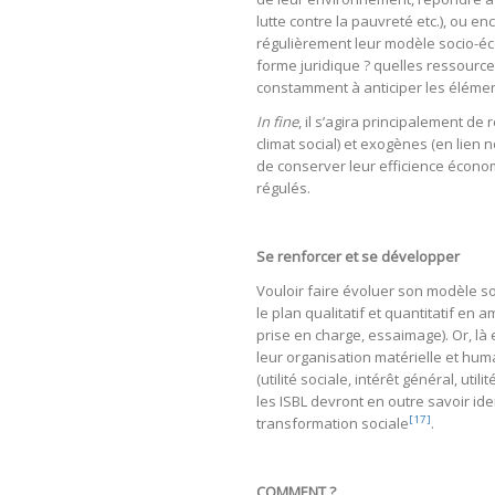
lutte contre la pauvreté etc.), ou 
régulièrement leur modèle socio-e
forme juridique ? quelles ressource
constamment à anticiper les éléme
In fine
, il s’agira principalement de
climat social) et exogènes (en lien
de conserver leur efficience écono
régulés.
Se renforcer et se développer
Vouloir faire évoluer son modèle so
le plan qualitatif et quantitatif en 
prise en charge, essaimage). Or, la
leur organisation matérielle et hum
(utilité sociale, intérêt général, util
les ISBL devront en outre savoir iden
[17]
transformation sociale
.
COMMENT ?