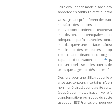
Faire évoluer son modèle socio-éc
apportée en continu à cette questio
Or, s’agissant précisément des ISBL
satisfaire des besoins sociaux – o
(subvention) et indirectes (exonérati
ISBL devront donc principalement rep
adéquation parfaite avec les contra
ISBL d’acquérir une parfaite maîtr
mobilisation des ressources publique
cette « manne financière » d’origin
[22]
capacités d’innovation sociale
pa
concurrentiel – selon les critères de d
telles que la gestion désintéressée
Dès lors, pour une ISBL, trouver le
crise aux contours incertains, n’est
non monétaires) et une agilité cer
(coopération, mutualisation, voire 
transformation). Au niveau du secte
associatif, ESS France, etc.) pour 