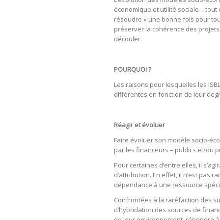
économique et utilité sociale – to
résoudre « une bonne fois pour tou
préserver la cohérence des projets 
découler.
POURQUOI ?
Les raisons pour lesquelles les ISBL 
différentes en fonction de leur deg
Réagir et évoluer
Faire évoluer son modèle socio-e
par les financeurs – publics et/ou pr
Pour certaines d’entre elles, il s’ag
d’attribution. En effet, il n’est pas
dépendance à une ressource spécif
Confrontées à la raréfaction des 
d’hybridation des sources de finance
de leur environnement, répondre à 