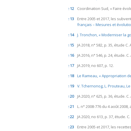
↑
12
Coordination Sud, « Faire évol
↑
13
Entre 2005 et 2017, les subven
français – Mesures et évolutions
↑
14
J. Tronchon, « Moderniser la go
↑
15
JA 2018, n° 582, p. 35, étude C.
↑
16
JA 2016, n° 546, p. 24, étude. C
↑
17
JA 2019, no 607, p. 12.
↑
18
Le Rameau, « Appropriation de l
↑
19
V. Tchernonog, L. Prouteau, Le 
↑
20
JA 2020, n° 625, p. 36, étude. C
↑
21
L. n° 2008-776 du 4 août 2008, art
↑
22
JA 2020, no 613, p. 37, étude. C
↑
23
Entre 2005 et 2017, les recett