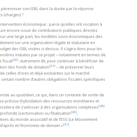
e pérenniser son ISBL dans la durée par la réponse
ts (charges) ?
’intervention économique : parce qu’elles ont vocation à
re encore issue de contributions publiques directes
Pour une large part, les modèles socio-économiques des
lement sur une organisation légale et statutaire en
dget des ISBL visées ci-dessus. Il s’agira donc pour les
financières induites par ce projet – notamment en termes de
[20]
 fiscal
. Autrement dit, pour continuer à bénéficier de
[21]
eption des fonds de dotation
– de préserver leurs
 de celles d’ores et déjà existantes sur le marché
n certain nombre d’autres obligations fiscales spécifiques
ibriste au quotidien, ce qui, dans un contexte de sortie de
ise précise (hybridation des ressources monétaires et
[28]
écessitera de s’adosser à des organisations complexes
[30]
profonde (sectorisation ou filialisation
,
tatives du monde associatif et de l’ESS (Le Mouvement
[31]
d’après et l’économie de demain »
.