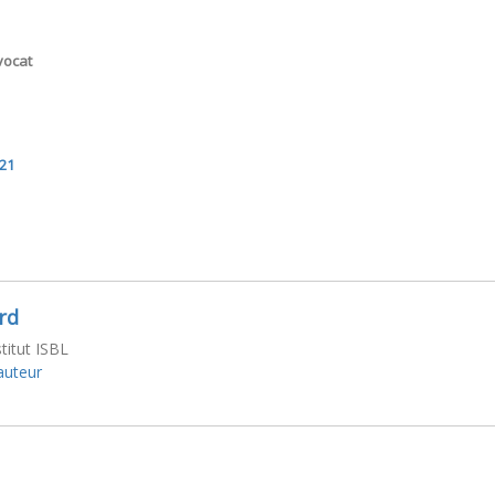
vocat
021
rd
stitut ISBL
'auteur