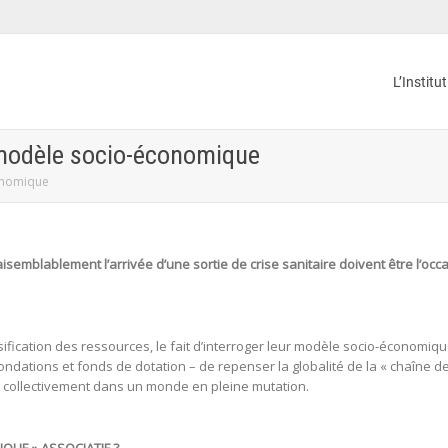
L’Institu
 modèle socio-économique
onomique
isemblablement l’arrivée d’une sortie de crise sanitaire doivent être l’oc
fication des ressources, le fait d’interroger leur modèle socio-économiq
s, fondations et fonds de dotation – de repenser la globalité de la « chaîn
r collectivement dans un monde en pleine mutation.