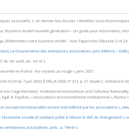
ques associatifs, v. en dernier lieu dossier « Modèles socio-économiques – 
eur, Business model nouvelle génération – Un guide pour visionnaires, ré
, (Ré)inventez votre business model – Avec l’approche Odyssée 3.14, 2e e
lard, La Gouvernance des entreprises associatives, Juris éditions – Dalloz, c
JO du 1er août, art. 1er et 2.
 pauvreté en France : les voyants au rouge », janv. 2021.
50-10-20 du 7 juin 2020, § 590, JA 2020, n° 613, p. 37, étude C. Amblard in d
he Iron Cage Revisited : Institutional Isomorphism and Collective Rationalit
; v. égal. B. Enjolras, « Associations et isomorphisme institutionnel », Recma 1
 un concept incontournable encore mal maîtrisé par les associations », www.ins
 l’économie sociale et solidaire prête à relever le défi du changement ! » w
entreprises associatives, préc., p. 194 et s.