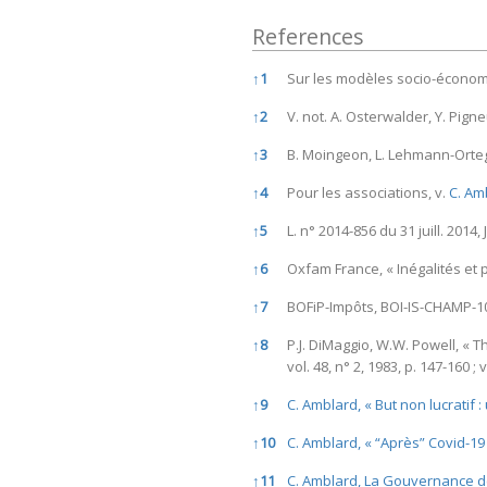
References
References
↑
1
Sur les modèles socio-économi
↑
2
V. not. A. Osterwalder, Y. Pign
↑
3
B. Moingeon, L. Lehmann-Ortega
↑
4
Pour les associations, v.
C. Amb
↑
5
L. n° 2014-856 du 31 juill. 2014, 
↑
6
Oxfam France, « Inégalités et
↑
7
BOFiP-Impôts, BOI-IS-CHAMP-10-
↑
8
P.J. DiMaggio, W.W. Powell, « T
vol. 48, n° 2, 1983, p. 147-160 
↑
9
C. Amblard, « But non lucratif :
↑
10
C. Amblard, « “Après” Covid-19 :
↑
11
C. Amblard, La Gouvernance des 