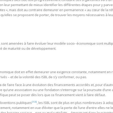
ut en leur permettant de mieux identifier les différentes étapes pour y par
tes », mais doit au contraire demeurer en permanence « au cœur de la réfl
qu’elles se proposent de porter, de trouver les moyens nécessaires à leur r
sont amenées à faire évoluer leur modèle socio- économique sont multiple
ré de maturité ou de développement.
́conomique doit en effet demeurer une exigence constante, notamment en ra
ivés – et de la volonté des ISBL de s’y conformer, ou pas.
ira de faire face à une évolution des financements accordés et, pour d’aut
 rare qu’une association ou une fondation s’interroge sur la poursuite d’une ac
ique peut se poser dès lors que ce financement vient à faire défaut.
[13]
subventions publiques
, les ISBL sont de plus en plus nombreuses à adop
ment, notamment en vue d’éviter que la perte de l’une d’entre elles ne leu
des besoins sociaux – non ou mal satisfaits – émergeant dans leur territoi