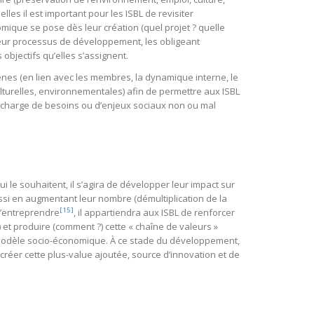
les il est important pour les ISBL de revisiter
mique se pose dès leur création (quel projet ? quelle
 leur processus de développement, les obligeant
objectifs qu’elles s’assignent.
ogènes (en lien avec les membres, la dynamique interne, le
culturelles, environnementales) afin de permettre aux ISBL
en charge de besoins ou d’enjeux sociaux non ou mal
i le souhaitent, il s’agira de développer leur impact sur
 aussi en augmentant leur nombre (démultiplication de la
[15]
d’entreprendre
, il appartiendra aux ISBL de renforcer
 et produire (comment ?) cette « chaîne de valeurs »
r modèle socio-économique. À ce stade du développement,
 créer cette plus-value ajoutée, source d’innovation et de