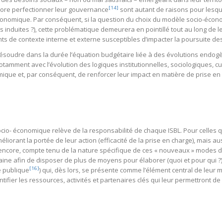
[14]
encore perfectionner leur gouvernance
sont autant de raisons pour lesquel
́conomique. Par conséquent, si la question du choix du modèle socio-écono
s induites ?), cette problématique demeurera en pointillé tout au long de
nts de contexte interne et externe susceptibles d’impacter la poursuite des 
 résoudre dans la durée l’équation budgétaire liée à des évolutions end
 notamment avec l’évolution des logiques institutionnelles, sociologiques, 
mique et, par conséquent, de renforcer leur impact en matière de prise 
cio- économique relève de la responsabilité de chaque ISBL. Pour celles qu
améliorant la portée de leur action (efficacité de la prise en charge), mais
̀ encore, compte tenu de la nature spécifique de ces « nouveaux » modes 
aine afin de disposer de plus de moyens pour élaborer (quoi et pour qui ?)
[16]
ité publique
) qui, dès lors, se présente comme l’élément central de leu
tifier les ressources, activités et partenaires clés qui leur permettront de