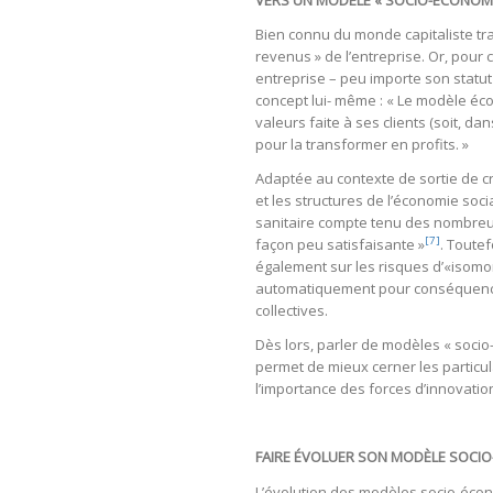
VERS UN MODÈLE « SOCIO-ÉCONOMI
Bien connu du monde capitaliste trad
revenus » de l’entreprise. Or, pour 
entreprise – peu importe son statut j
concept lui- même : « Le modèle é
valeurs faite à ses clients (soit, d
pour la transformer en profits. »
Adaptée au contexte de sortie de cri
et les structures de l’économie socia
sanitaire compte tenu des nombreuse
[7]
façon peu satisfaisante »
. Toutef
également sur les risques d’«isomo
automatiquement pour conséquence d
collectives.
Dès lors, parler de modèles « soci
permet de mieux cerner les particu
l’importance des forces d’innovatio
FAIRE ÉVOLUER SON MODÈLE SOCIO
L’évolution des modèles socio-é