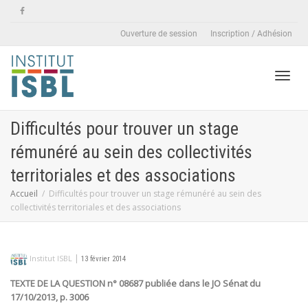
Ouverture de session
Inscription / Adhésion
Active
Difficultés pour trouver un stage
rémunéré au sein des collectivités
naviga
territoriales et des associations
Accueil
Difficultés pour trouver un stage rémunéré au sein des
collectivités territoriales et des associations
|
Institut ISBL
13 février 2014
TEXTE DE LA QUESTION n° 08687 publiée dans le JO Sénat du
17/10/2013, p. 3006