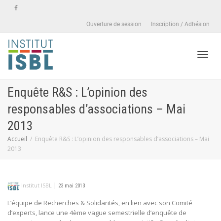
Ouverture de session
Inscription / Adhésion
Active
Enquête R&S : L’opinion des
responsables d’associations – Mai
naviga
2013
Accueil
Enquête R&S : L’opinion des responsables d’associations – Mai
2013
|
Institut ISBL
23 mai 2013
L’équipe de Recherches & Solidarités, en lien avec son Comité
d’experts, lance une 4ème vague semestrielle d’enquête de