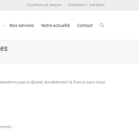
Ouverture de session
Inscription / Adhésion
t
Nos services
Notre actualité
Contact
ues
parviendrons pas à réparer durablement la France sans nous
ments :