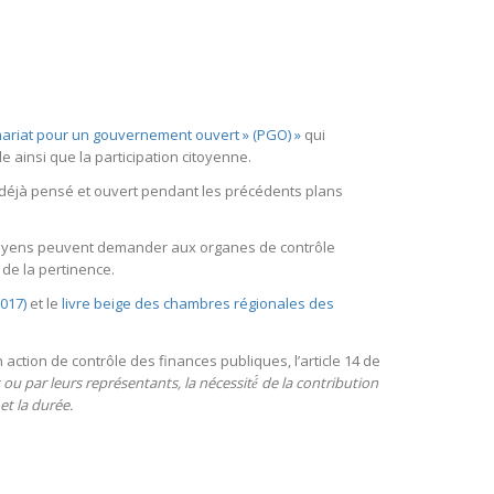
nariat pour un gouvernement ouvert » (PGO) »
qui
e ainsi que la participation citoyenne.
déjà pensé et ouvert pendant les précédents plans
citoyens peuvent demander aux organes de contrôle
 de la pertinence.
2017)
et le
livre beige des chambres régionales des
ction de contrôle des finances publiques, l’article 14 de
u par leurs représentants, la nécessité́ de la contribution
et la duré
e.