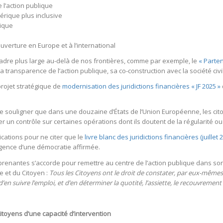
 l’action publique
rique plus inclusive
gique
uverture en Europe et à l’international
cadre plus large au-delà de nos frontières, comme par exemple, le
« Parte
 transparence de l’action publique, sa co-construction avec la société civil
 projet stratégique de
modernisation des juridictions financières « JF 2025 »
t de souligner que dans une douzaine d’États de l’Union Européenne, les 
ter un contrôle sur certaines opérations dont ils doutent de la régularité ou
cations pour ne citer que le
livre blanc des juridictions financières (juillet 
xigence d’une démocratie affirmée.
renantes s’accorde pour remettre au centre de l’action publique dans son a
e et du Citoyen :
Tous les Citoyens ont le droit de constater, par eux-mêmes o
’en suivre l’emploi, et d’en dé
terminer la quotite
́, l’assiette, le recouvrement 
citoyens d
’
une capacité d
’
intervention