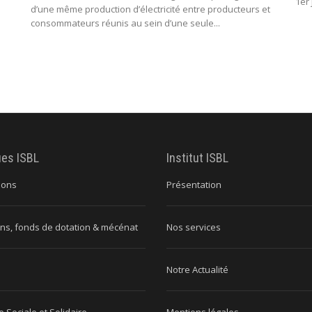
1er 
d’une même production d’électricité entre producteurs et
consommateurs réunis au sein d’une seule...
ues ISBL
Institut ISBL
ions
Présentation
ns, fonds de dotation & mécénat
Nos services
Notre Actualité
 Sociale et Solidaire
Mentions légales