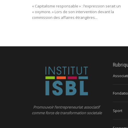
« Capitalisme responsable » : l’expression serait un
« oxymore. » Lors de son intervention devant la
commission des affaires étrangères...
Rubriq
Associat
Fondatio
Promouvoir l’entrepreneuriat associatif
Sport
comme force de transformation societale
Economie