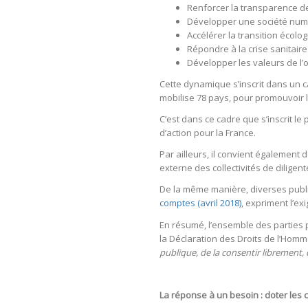
Renforcer la transparence de
Développer une société numé
Accélérer la transition écolo
Répondre à la crise sanitaire
Développer les valeurs de l’o
Cette dynamique s’inscrit dans un 
mobilise 78 pays, pour promouvoir la
C’est dans ce cadre que s’inscrit le
d’action pour la France.
Par ailleurs, il convient égalemen
externe des collectivités de diligen
De la même manière, diverses publi
comptes (avril 2018)
, expriment l’e
En résumé, l’ensemble des parties p
la Déclaration des Droits de l’Homm
publique, de la consentir librement, d
La réponse à un besoin : doter les 