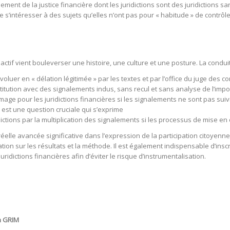
ment de la justice financière dont les juridictions sont des juridictions s
de s’intéresser à des sujets qu’elles n’ont pas pour « habitude » de contrôl
 actif vient bouleverser une histoire, une culture et une posture. La condu
oluer en « délation légitimée » par les textes et par l’office du juge des 
stitution avec des signalements indus, sans recul et sans analyse de l’impo
mage pour les juridictions financières si les signalements ne sont pas suiv
 est une question cruciale qui s’exprime
ictions par la multiplication des signalements si les processus de mise en 
e réelle avancée significative dans l’expression de la participation citoye
tion sur les résultats et la méthode. Il est également indispensable d’insc
juridictions financières afin d’éviter le risque d’instrumentalisation.
n GRIM