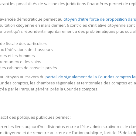
nt les possibilités de saisine des juridictions financières permet de repla
e avancée démocratique permet au
citoyen d’être force de proposition da
ltation citoyenne en mars dernier, 6 contrôles d’initiative citoyenne s
ntrent qu’ils répondent majoritairement à des problématiques plus social
de fiscale des particuliers
aux fédérations de chasseurs
emmes et les hommes
a permanence des soins
 des cabinets de conseils privés
au citoyen au travers du
portail de signalement de la Cour des comptes l
Cour des comptes, les chambres régionales et territoriales des comptes et la
istrée par le Parquet général près la Cour des comptes.
actif des politiques publiques permet :
rrer les liens aujourd’hui distendus entre « l’élite administrative » et le cit
n citoyenne et de remettre au cœur de l’action publique, l’article 15 de la