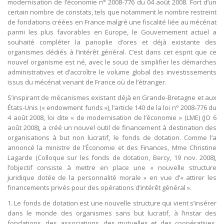
modernisation de l’économie n° 2008-776 du 04 août 2008. Fort d’un
certain nombre de constats, tels que notamment le nombre restreint
de fondations créées en France malgré une fiscalité liée au mécénat
parmi les plus favorables en Europe, le Gouvernement actuel a
souhaité compléter la panoplie d’ores et déjà existante des
organismes dédiés à l’intérêt général. C’est dans cet esprit que ce
nouvel organisme est né, avec le souci de simplifier les démarches
administratives et d’accroître le volume global des investissements
issus du mécénat venant de France où de l’étranger.
S’inspirant de mécanismes existant déjà en Grande-Bretagne et aux
États-Unis (« endowment funds »), l’article 140 de la loi n° 2008-776 du
4 août 2008, loi dite « de modernisation de l’économie » (LME) (JO 6
août 2008), a créé un nouvel outil de financement à destination des
organisations à but non lucratif, le fonds de dotation. Comme l’a
annoncé la ministre de l’Économie et des Finances, Mme Christine
Lagarde (Colloque sur les fonds de dotation, Bercy, 19 nov. 2008),
l’objectif consiste à mettre en place une « nouvelle structure
juridique dotée de la personnalité morale » en vue d’« attirer les
financements privés pour des opérations d’intérêt général ».
1. Le fonds de dotation est une nouvelle structure qui vient s’insérer
dans le monde des organismes sans but lucratif, à l’instar des
fondations, des associations, des mutuelles et des coopératives.