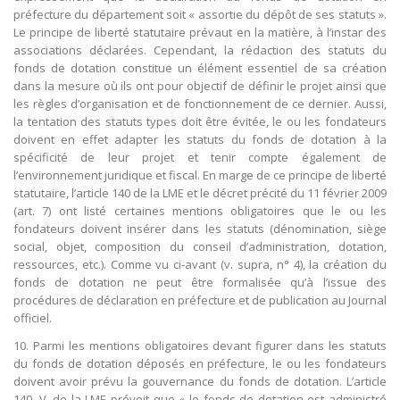
préfecture du département soit « assortie du dépôt de ses statuts ».
Le principe de liberté statutaire prévaut en la matière, à l’instar des
associations déclarées. Cependant, la rédaction des statuts du
fonds de dotation constitue un élément essentiel de sa création
dans la mesure où ils ont pour objectif de définir le projet ainsi que
les règles d’organisation et de fonctionnement de ce dernier. Aussi,
la tentation des statuts types doit être évitée, le ou les fondateurs
doivent en effet adapter les statuts du fonds de dotation à la
spécificité de leur projet et tenir compte également de
l’environnement juridique et fiscal. En marge de ce principe de liberté
statutaire, l’article 140 de la LME et le décret précité du 11 février 2009
(art. 7) ont listé certaines mentions obligatoires que le ou les
fondateurs doivent insérer dans les statuts (dénomination, siège
social, objet, composition du conseil d’administration, dotation,
ressources, etc.). Comme vu ci-avant (v. supra, n° 4), la création du
fonds de dotation ne peut être formalisée qu’à l’issue des
procédures de déclaration en préfecture et de publication au Journal
officiel.
10. Parmi les mentions obligatoires devant figurer dans les statuts
du fonds de dotation déposés en préfecture, le ou les fondateurs
doivent avoir prévu la gouvernance du fonds de dotation. L’article
140, V, de la LME prévoit que « le fonds de dotation est administré