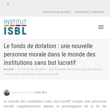
Ouverture de session
Inscription / Adhésion
Active
Le fonds de dotation : une nouvelle
personne morale dans le monde des
naviga
institutions sans but lucratif
Accueil
Le fonds de dotation : une nouvelle personne morale dans le
monde des institutions sans but lucratif
|
Colas Amblard
1 juillet 2010
Le monde des institutions sans but lucratif compte une personne
morale supplémentaire depuis la promulgation de la loi de