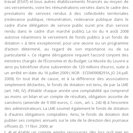
travail (ESAT) et tous autres établissements financés au moyen de
ces versements, voire les rémunérations versées dans le cadre des
prestations de services rendus à des collectivités territoriales
(redevance publique, rémunération, redevance publique dans le
cadre d’une délégation de service public ou/et prix d’un service
rendu dans le cadre d’un marché public). La loi du 4 août 2008
autorise néanmoins le versement de fonds publics à un fonds de
dotation « à titre exceptionnel, pour une œuvre ou un programme
d’action déterminé, au regard de son importance ou de sa
particularité ». Ce régime dérogatoire requiert l’accord conjoint des
ministres chargés de l’Économie et du Budget. Le Musée du Louvre a
ainsi pu bénéficier d’une subvention de 120 millions d’euros, suite à
un arrêté en date du 16 juillet 2009 ( NOR : ECEM0908291A, JO 24 juill.
2009). En tout état de cause, et à la différence des associations
simplement déclarées, le fonds de dotation est tenu, de par la LME
(art. 140, IV), d’établir chaque année une comptabilité qui comprend
au moins un bilan et un compte de résultats, obligation assortie de
sanctions (amende de 9 000 euros, C. com., art. L. 242-8) à l’encontre
des administrateurs. La LME soumet également le fonds de dotation
à d’autres obligations comptables. Ainsi, le fonds de dotation doit
publier ses comptes annuels sur le site de la direction des journaux
officiels (D. 11 févr. 2009, ar
t. 4) et établir un compte emploi ressources dès lors qu’il met en