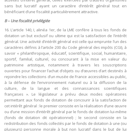
activités d’intérêt général, celles exercées par d’autres organismes
sans but lucratif ayant un caractère d’intérêt général tout en
bénéficiant d’une fiscalité particulièrement attractive.
B – Une fiscalité privilégiée
16. L’article 140, I, alinéa 1er, de la LME confère à tous les fonds de
dotation un but exclusif ou ultime qui est la satisfaction de l’intérêt
général. Une activité d’intérêt général est celle qui emprunte l’un des
caractères définis à l’article 200 du Code général des impôts (CGI), à
savoir « philanthropique, éducatif, scientifique, social, humanitaire,
sportif, familial, culturel, ou concourant à la mise en valeur du
patrimoine artistique, notamment à travers les souscriptions
ouvertes pour financer l’achat d’objets ou d’œuvres d’art destinés à
rejoindre les collections d’un musée de France accessibles au public,
à la défense de l’environnement naturel ou à la diffusion de la
culture, de la langue et des connaissances scientifiques
françaises ». Le législateur a prévu deux modes opératoires
permettant aux fonds de dotation de concourir à la satisfaction de
cet intérêt général : le premier consiste en la réalisation d’une œuvre
ou d’une mission d’intérêt général par le fonds de dotation lui-même
(fonds de dotation dit opérationnel) ; le second consiste en la
redistribution des fonds collectés par le fonds de dotation à une (ou
plusieurs) personne morale à but non lucratif dans le but de lui