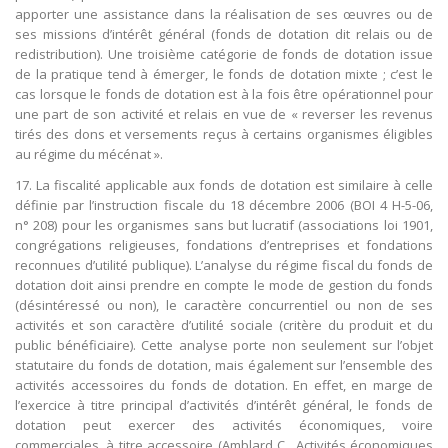
apporter une assistance dans la réalisation de ses œuvres ou de
ses missions d’intérêt général (fonds de dotation dit relais ou de
redistribution). Une troisième catégorie de fonds de dotation issue
de la pratique tend à émerger, le fonds de dotation mixte ; c’est le
cas lorsque le fonds de dotation est à la fois être opérationnel pour
une part de son activité et relais en vue de « reverser les revenus
tirés des dons et versements reçus à certains organismes éligibles
au régime du mécénat ».
17. La fiscalité applicable aux fonds de dotation est similaire à celle
définie par l’instruction fiscale du 18 décembre 2006 (BOI 4 H-5-06,
n° 208) pour les organismes sans but lucratif (associations loi 1901,
congrégations religieuses, fondations d’entreprises et fondations
reconnues d’utilité publique). L’analyse du régime fiscal du fonds de
dotation doit ainsi prendre en compte le mode de gestion du fonds
(désintéressé ou non), le caractère concurrentiel ou non de ses
activités et son caractère d’utilité sociale (critère du produit et du
public bénéficiaire). Cette analyse porte non seulement sur l’objet
statutaire du fonds de dotation, mais également sur l’ensemble des
activités accessoires du fonds de dotation. En effet, en marge de
l’exercice à titre principal d’activités d’intérêt général, le fonds de
dotation peut exercer des activités économiques, voire
commerciales, à titre accessoire (Amblard C., Activités économiques