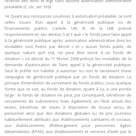
recevoir des dons et legs sans aucune autorisation administrative
préalable (C. civ., art. 910).
14. Quant aux ressources soumises à autorisation préalable, ce sont
celles issues d’un appel à la générosité publique ou de
financements publics. L’article 140, III, de la LME prévoit
respectivement en ses alinéas 5 et 3 que « le fonds peut faire appel
à la générosité publique après autorisation administrative dont les
modalités sont fixées par décret » et « aucun fonds public, de
quelque nature qu’il soit, ne peut être versé à un fonds de
dotation ». Le décret du 11 février 2009 précise les modalités de la
demande d’autorisation de faire appel à la générosité publique.
Seul le préfet est habilité à autoriser ou non le lancement d’une
campagne de générosité publique par un fonds de dotation. Le
principe d’interdiction de versement de fonds publics, sous quelque
forme que ce soit, au fonds de dotation, quant à lui, a une portée
large : le fonds de dotation ne peut, par conséquent, bénéficier de
versements de subventions mais également, en l’état actuel des
textes, bénéficier de mises à disposition de locaux et/ou de
personnel ainsi que des dotations globales ou de prix journées
habituellement attribués aux établissements sanitaires et sociaux,
aux établissements d’hébergement pour personnes âgées
dépendantes (EPAD), aux établissements et services d’aide par le