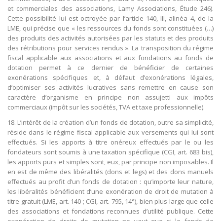
et commerciales des associations, Lamy Associations, Étude 246).
Cette possibilité lui est octroyée par l’article 140, III, alinéa 4, de la
LME, qui précise que « les ressources du fonds sont constituées (…)
des produits des activités autorisées par les statuts et des produits
des rétributions pour services rendus ». La transposition du régime
fiscal applicable aux associations et aux fondations au fonds de
dotation permet à ce dernier de bénéficier de certaines
exonérations spécifiques et, à défaut d’exonérations légales,
d’optimiser ses activités lucratives sans remettre en cause son
caractère d’organisme en principe non assujetti aux impôts
commerciaux (impôt sur les sociétés, TVA et taxe professionnelle).
18. L’intérêt de la création d’un fonds de dotation, outre sa simplicité,
réside dans le régime fiscal applicable aux versements qui lui sont
effectués. Si les apports à titre onéreux effectués par le ou les
fondateurs sont soumis à une taxation spécifique (CGI, art. 683 bis),
les apports purs et simples sont, eux, par principe non imposables. Il
en est de même des libéralités (dons et legs) et des dons manuels
effectués au profit d’un fonds de dotation : qu’importe leur nature,
les libéralités bénéficient d’une exonération de droit de mutation à
titre gratuit (LME, art. 140 ; CGI, art. 795, 14°), bien plus large que celle
des associations et fondations reconnues d’utilité publique. Cette