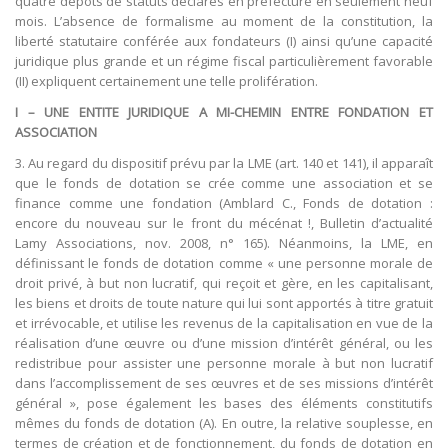
quatre dépôts de statuts déclarés en préfecture en seulement neuf
mois. L’absence de formalisme au moment de la constitution, la
liberté statutaire conférée aux fondateurs (I) ainsi qu’une capacité
juridique plus grande et un régime fiscal particulièrement favorable
(II) expliquent certainement une telle prolifération.
I – UNE ENTITE JURIDIQUE A MI-CHEMIN ENTRE FONDATION ET
ASSOCIATION
3. Au regard du dispositif prévu par la LME (art. 140 et 141), il apparaît
que le fonds de dotation se crée comme une association et se
finance comme une fondation (Amblard C., Fonds de dotation :
encore du nouveau sur le front du mécénat !, Bulletin d’actualité
Lamy Associations, nov. 2008, n° 165). Néanmoins, la LME, en
définissant le fonds de dotation comme « une personne morale de
droit privé, à but non lucratif, qui reçoit et gère, en les capitalisant,
les biens et droits de toute nature qui lui sont apportés à titre gratuit
et irrévocable, et utilise les revenus de la capitalisation en vue de la
réalisation d’une œuvre ou d’une mission d’intérêt général, ou les
redistribue pour assister une personne morale à but non lucratif
dans l’accomplissement de ses œuvres et de ses missions d’intérêt
général », pose également les bases des éléments constitutifs
mêmes du fonds de dotation (A). En outre, la relative souplesse, en
termes de création et de fonctionnement, du fonds de dotation en