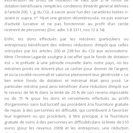
exonération de droits de mutation ne vaut que si le fonds de
dotation bénéficiaire remplit les conditions d’intérêt général définies
à l’article 200, 1, g, du CGI, à savoir avoir l’un des caractères listées ci-
avant (v. supra, n° 16) et une gestion désintéressée, ne pas exercer
d’activité lucrative et ne pas fonctionner au profit d’un cercle
restreint de personnes (Doc. adm. 5 B 3311, nos 12 à 14).
Enfin, les dons effectués par les mécènes (particuliers ou
entreprises) bénéficient des mêmes réductions d’impôt que celles
octroyées par les articles 200 et 238 bis du CGI aux associations.
Mme Christine Lagarde souligne à cet effet que le fonds de dotation
est « le prélude à une période nouvelle dans notre pays, où les
mécènes privés ne doivent plus se cacher pour donner de l’argent,
et où la société reconnaît et valorise pleinement leur générosité ». Le
lien entre fonds de dotation et mécénat était ainsi posé. Le
particulier mécène peut ainsi bénéficier d’une réduction d’impôt sur
le revenu de 66 % dans la limite de 20 % de son revenu imposable
ou de 75 % (pour les dons et versements effectués au profit
d’organismes sans but lucratif qui procèdent à la fourniture gratuite
de repas à des personnes en difficulté, qui contribuent à favoriser
leur logement ou qui procèdent, à titre principal, à la fourniture
gratuite de soins à des personnes en difficulté) dans la limite de 510
euros (pour les revenus 2009) et les entreprises, une réduction