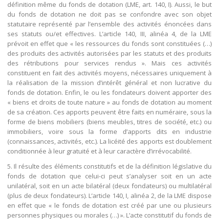
définition même du fonds de dotation (LME, art. 140, I). Aussi, le but
du fonds de dotation ne doit pas se confondre avec son objet
statutaire représenté par l’ensemble des activités énoncées dans
ses statuts ou/et effectives. L’article 140, III, alinéa 4, de la LME
prévoit en effet que « les ressources du fonds sont constituées (…)
des produits des activités autorisées par les statuts et des produits
des rétributions pour services rendus ». Mais ces activités
constituent en fait des activités moyens, nécessaires uniquement à
la réalisation de la mission d’intérêt général et non lucrative du
fonds de dotation. Enfin, le ou les fondateurs doivent apporter des
« biens et droits de toute nature » au fonds de dotation au moment
de sa création. Ces apports peuvent être faits en numéraire, sous la
forme de biens mobiliers (biens meubles, titres de société, etc.) ou
immobiliers, voire sous la forme d’apports dits en industrie
(connaissances, activités, etc.). La licéité des apports est doublement
conditionnée à leur gratuité et à leur caractère d’irrévocabilité.
5. Il résulte des éléments constitutifs et de la définition législative du
fonds de dotation que celui-ci peut s’analyser soit en un acte
unilatéral, soit en un acte bilatéral (deux fondateurs) ou multilatéral
(plus de deux fondateurs). L’article 140, I, alinéa 2, de la LME dispose
en effet que « le fonds de dotation est créé par une ou plusieurs
personnes physiques ou morales (…) ». L’acte constitutif du fonds de