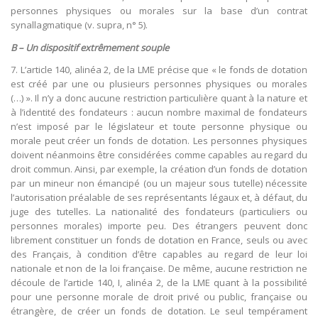
personnes physiques ou morales sur la base d’un contrat
synallagmatique (v. supra, n° 5).
B – Un dispositif extrêmement souple
7. L’article 140, alinéa 2, de la LME précise que « le fonds de dotation
est créé par une ou plusieurs personnes physiques ou morales
(…) ». Il n’y a donc aucune restriction particulière quant à la nature et
à l’identité des fondateurs : aucun nombre maximal de fondateurs
n’est imposé par le législateur et toute personne physique ou
morale peut créer un fonds de dotation. Les personnes physiques
doivent néanmoins être considérées comme capables au regard du
droit commun. Ainsi, par exemple, la création d’un fonds de dotation
par un mineur non émancipé (ou un majeur sous tutelle) nécessite
l’autorisation préalable de ses représentants légaux et, à défaut, du
juge des tutelles. La nationalité des fondateurs (particuliers ou
personnes morales) importe peu. Des étrangers peuvent donc
librement constituer un fonds de dotation en France, seuls ou avec
des Français, à condition d’être capables au regard de leur loi
nationale et non de la loi française. De même, aucune restriction ne
découle de l’article 140, I, alinéa 2, de la LME quant à la possibilité
pour une personne morale de droit privé ou public, française ou
étrangère, de créer un fonds de dotation. Le seul tempérament