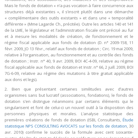
Mais le fonds de dotation « n’a pas vocation à faire concurrence aux
structures déjà existantes », il s’inscrit plutôt dans une démarche
« complémentaire des outils existants » et dans une « temporalité
différente » (Mme Lagarde Ch., précitée). Outre les articles 140 et 141
de la LME, le législateur et l’administration fiscale ont précisé au fur
et à mesure les modalités de création, de fonctionnement et le
régime fiscal applicable aux fonds de dotation (D. n° 2009-158, 11
févr. 2009, JO 13 févr., relatif aux fonds de dotation ; Circ. 19 mai 2009,
relative à l’organisation, au fonctionnement et au contrôle des fonds
de dotation ; Instr. n° 40, 9 avr. 2009, BOI 4C-4-09, relative au régime
fiscal applicable aux fonds de dotation et Instr. n° 66, 2 juill. 2009, BOI
7G-6-09, relative au régime des mutations à titre gratuit applicable
aux dons et legs).
2. Bien que présentant certaines similitudes avec d’autres
organismes sans but lucratif (associations, fondations), le fonds de
dotation s’en distingue néanmoins par certains éléments qui le
singularisent et font de celui-ci un nouvel outil à la disposition des
personnes physiques et morales. L’analyse statistique des
premières créations de fonds de dotation (ISBL Consultants,
Étude
statistique NPS CONSULTING AVOCATS sur les fonds de dotation
, 30
avr. 2010) confirme le succès de la formule avec cent soixante-