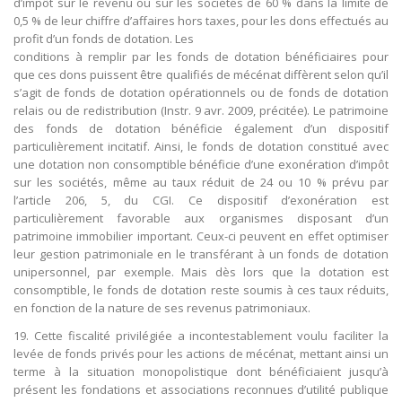
d’impôt sur le revenu ou sur les sociétés de 60 % dans la limite de
0,5 % de leur chiffre d’affaires hors taxes, pour les dons effectués au
profit d’un fonds de dotation. Les
conditions à remplir par les fonds de dotation bénéficiaires pour
que ces dons puissent être qualifiés de mécénat diffèrent selon qu’il
s’agit de fonds de dotation opérationnels ou de fonds de dotation
relais ou de redistribution (Instr. 9 avr. 2009, précitée). Le patrimoine
des fonds de dotation bénéficie également d’un dispositif
particulièrement incitatif. Ainsi, le fonds de dotation constitué avec
une dotation non consomptible bénéficie d’une exonération d’impôt
sur les sociétés, même au taux réduit de 24 ou 10 % prévu par
l’article 206, 5, du CGI. Ce dispositif d’exonération est
particulièrement favorable aux organismes disposant d’un
patrimoine immobilier important. Ceux-ci peuvent en effet optimiser
leur gestion patrimoniale en le transférant à un fonds de dotation
unipersonnel, par exemple. Mais dès lors que la dotation est
consomptible, le fonds de dotation reste soumis à ces taux réduits,
en fonction de la nature de ses revenus patrimoniaux.
19. Cette fiscalité privilégiée a incontestablement voulu faciliter la
levée de fonds privés pour les actions de mécénat, mettant ainsi un
terme à la situation monopolistique dont bénéficiaient jusqu’à
présent les fondations et associations reconnues d’utilité publique