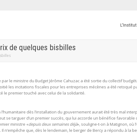
L’Institu
rix de quelques bisbilles
sbilles
par le ministre du Budget Jérôme Cahuzac a été sortie du collectif budgét
moitié les incitations fiscales pour les entreprises mécènes a été retoqué 
é le premier touché avec celui de la solidarité.
’humanitaire dès l’installation du gouvernement aurait été très mal interprét
eut se targuer d’un premier succès, qui lui accorde un bénéfice favorable 
emier ministre «
depuis deux semaines déjà
», souligne-t-on à Matignon, où l
. Il n’empêche que, dès le lendemain, le berger de Bercy a répondu à la be