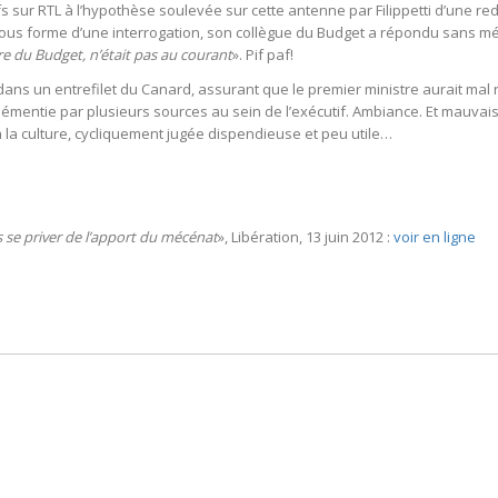
s sur RTL à l’hypothèse soulevée sur cette antenne par Filippetti d’une r
 sous forme d’une interrogation, son collègue du Budget a répondu sans 
e du Budget, n’était pas au courant
». Pif paf!
ans un entrefilet du Canard, assurant que le premier ministre aurait mal ré
 démentie par plusieurs sources au sein de l’exécutif. Ambiance. Et mauva
 la culture, cycliquement jugée dispendieuse et peu utile…
s se priver de l’apport du mécénat
», Libération, 13 juin 2012 :
voir en ligne