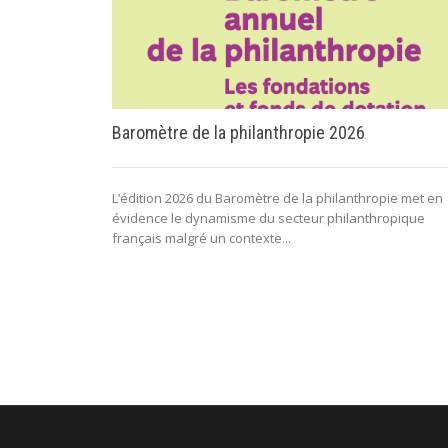
Baromètre de la philanthropie 2026
L’édition 2026 du Baromètre de la philanthropie met en
évidence le dynamisme du secteur philanthropique
français malgré un contexte...