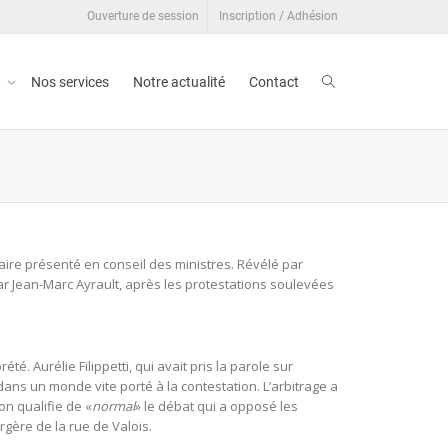
Ouverture de session
Inscription / Adhésion
t
Nos services
Notre actualité
Contact
aire présenté en conseil des ministres. Révélé par
par Jean-Marc Ayrault, après les protestations soulevées
é. Aurélie Filippetti, qui avait pris la parole sur
dans un monde vite porté à la contestation. L’arbitrage a
’on qualifie de «
normal
» le débat qui a opposé les
rgère de la rue de Valois.