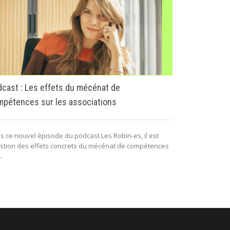
Loi de finan
régime fisca
cast : Les effets du mécénat de
pétences sur les associations
Le régime fisc
d’impôt sur le 
philanthropie...
s ce nouvel épisode du podcast Les Robin-es, il est
stion des effets concrets du mécénat de compétences
..