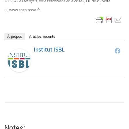
2009, «
Les français, les associations et la crise
», Etude ci-jointe
(3) www.cpca.asso.fr
À propos
Articles récents
Institut ISBL
Notes: