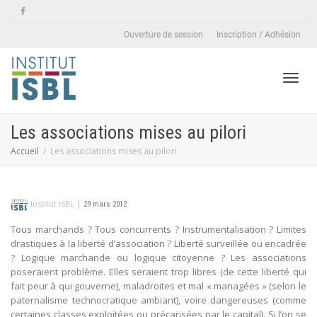
Ouverture de session
Inscription / Adhésion
Active
Les associations mises au pilori
Accueil
Les associations mises au pilori
naviga
|
Institut ISBL
29 mars 2012
Tous marchands ? Tous concurrents ? Instrumentalisation ? Limites
drastiques à la liberté d’association ? Liberté surveillée ou encadrée
? Logique marchande ou logique citoyenne ? Les associations
poseraient problème. Elles seraient trop libres (de cette liberté qui
fait peur à qui gouverne), maladroites et mal « managées » (selon le
paternalisme technocratique ambiant), voire dangereuses (comme
certaines classes exploitées ou précarisées par le capital). Si l’on se