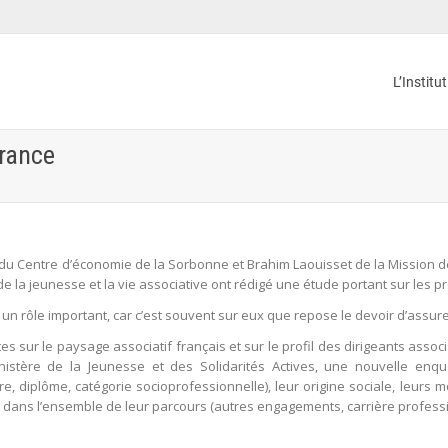
L’Institu
France
 du Centre d’économie de la Sorbonne et Brahim Laouisset de la Mission de
de la jeunesse et la vie associative ont rédigé une étude portant sur les p
 un rôle important, car c’est souvent sur eux que repose le devoir d’assur
 sur le paysage associatif français et sur le profil des dirigeants assoc
nistère de la Jeunesse et des Solidarités Actives, une nouvelle enquê
e, diplôme, catégorie socioprofessionnelle), leur origine sociale, leurs m
 et dans l’ensemble de leur parcours (autres engagements, carrière professi