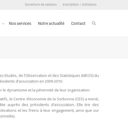
Ouverture de session
Inscription / Adhésion
t
Nos services
Notre actualité
Contact
s Etudes, de l’Observation et des Statistiques (MEOS) du
résidents d’association en 2009-2010.
er le dynamisme et la pérennité de leur organisation.
iatifs, le Centre d’économie de la Sorbonne (CES) a mené,
te auprès des présidents d’association. Elle tire des
otivations et les freins à leur engagement, ainsi que sur
onnelle).