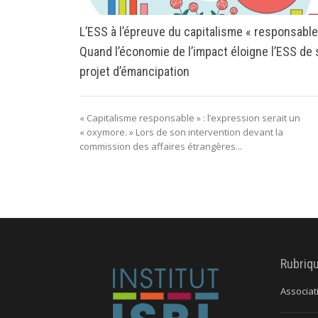
L’ESS à l’épreuve du capitalisme « responsable
Quand l’économie de l’impact éloigne l’ESS de
projet d’émancipation
« Capitalisme responsable » : l’expression serait un
« oxymore. » Lors de son intervention devant la
commission des affaires étrangères...
Rubriq
Associat