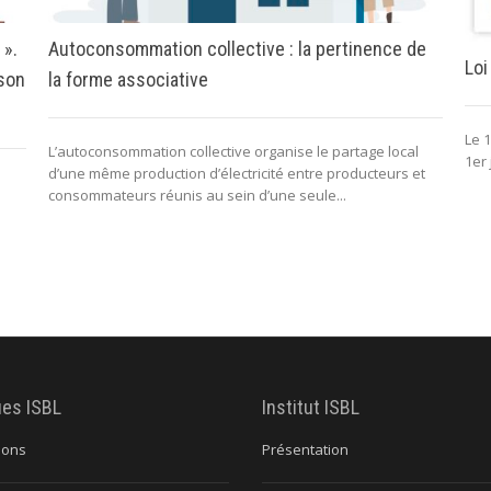
 ».
Autoconsommation collective : la pertinence de
Loi
 son
la forme associative
Le 1
L’autoconsommation collective organise le partage local
1er 
d’une même production d’électricité entre producteurs et
consommateurs réunis au sein d’une seule...
ues ISBL
Institut ISBL
ions
Présentation