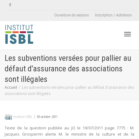
Ouverture de session
Inscription / Adhésion
Active
Les subventions versées pour pallier au
défaut d'assurance des associations
naviga
sont illégales
Accueil
Les subventions versées pour pallier au défaut d'assurance des
associations sont illégales
|
Institut ISBL
30 octobre 2011
Texte de la question publiée au JO le 19/07/2011 page 7775 : M.
Jacques Grosperrin alerte M. le ministre de la culture et de la