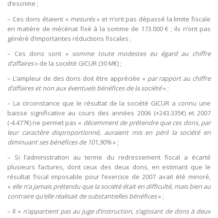
d’escrime ;
– Ces dons étaient «
mesurés
» et n’ont pas dépassé la limite fiscale
en matière de mécénat fixé à la somme de 173.000 € ; ils n’ont pas
généré d’importantes réductions fiscales ;
– Ces dons sont «
somme toute modestes eu égard au chiffre
d’affaires
» de la société GICUR (30 M€) ;
– L’ampleur de des dons doit être appréciée «
par rapport au chiffre
d’affaires et non aux éventuels bénéfices de la société
» ;
– La circonstance que le résultat de la société GICUR a connu une
baisse significative au cours des années 2006 (+243.335€) et 2007
(-4.477€) ne permet pas «
décemment de prétendre que ces dons, par
leur caractère disproportionné, auraient mis en péril la société en
diminuant ses bénéfices de 101,90%
» ;
– Si l’administration au terme du redressement fiscal a écarté
plusieurs factures, dont ceux des deux dons, en estimant que le
résultat fiscal imposable pour l’exercice de 2007 avait été minoré,
«
elle n’a jamais prétendu que la société était en difficulté, mais bien au
contraire qu’elle réalisait de substantielles bénéfices
» ;
– Il «
n’appartient pas au juge d’instruction, s’agissant de dons à deux