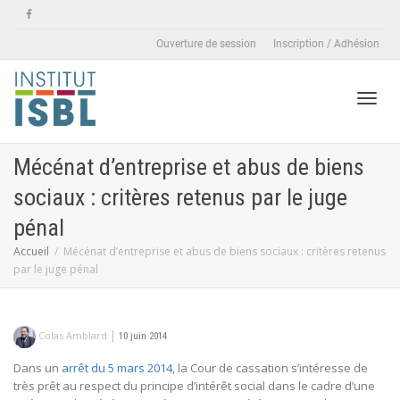
Ouverture de session
Inscription / Adhésion
Active
Mécénat d’entreprise et abus de biens
sociaux : critères retenus par le juge
naviga
pénal
Accueil
Mécénat d’entreprise et abus de biens sociaux : critères retenus
par le juge pénal
|
Colas Amblard
10 juin 2014
Dans un
arrêt du 5 mars 2014
, la Cour de cassation s’intéresse de
très prêt au respect du principe d’intérêt social dans le cadre d’une