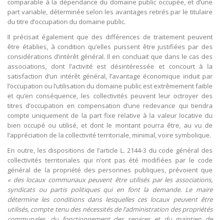
comparable à la dépendance du domaine public occupée, et d’une
part variable, déterminée selon les avantages retirés par le titulaire
du titre d’occupation du domaine public.
Il précisait également que des différences de traitement peuvent
être établies, à condition qu’elles puissent être justifiées par des
considérations d’intérêt général. Il en concluait que dans le cas des
associations, dont l’activité est désintéressée et concourt à la
satisfaction d’un intérêt général, l’avantage économique induit par
l’occupation ou l’utilisation du domaine public est extrêmement faible
et qu’en conséquence, les collectivités peuvent leur octroyer des
titres d’occupation en compensation d’une redevance qui tiendra
compte uniquement de la part fixe relative à la valeur locative du
bien occupé ou utilisé, et dont le montant pourra être, au vu de
l’appréciation de la collectivité territoriale, minimal, voire symbolique.
En outre, les dispositions de l’article L. 2144-3 du code général des
collectivités territoriales qui n’ont pas été modifiées par le code
général de la propriété des personnes publiques, prévoient que
« des locaux communaux peuvent être utilisés par les associations,
syndicats ou partis politiques qui en font la demande. Le maire
détermine les conditions dans lesquelles ces locaux peuvent être
utilisés, compte tenu des nécessités de l’administration des propriétés
communales, du fonctionnement des services et du maintien de