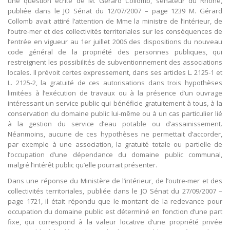
une question écrite de M. Gérard Collomb, sénateur du Rhône,
publiée dans le JO Sénat du 12/07/2007 – page 1239 M. Gérard
Collomb avait attiré l’attention de Mme la ministre de l’intérieur, de
l’outre-mer et des collectivités territoriales sur les conséquences de
l’entrée en vigueur au 1er juillet 2006 des dispositions du nouveau
code général de la propriété des personnes publiques, qui
restreignent les possibilités de subventionnement des associations
locales. Il prévoit certes expressement, dans ses articles L. 2125-1 et
L. 2125-2, la gratuité de ces autorisations dans trois hypothèses
limitées à l’exécution de travaux ou à la présence d’un ouvrage
intéressant un service public qui bénéficie gratuitement à tous, à la
conservation du domaine public lui-même ou à un cas particulier lié
à la gestion du service d’eau potable ou d’assainissement.
Néanmoins, aucune de ces hypothèses ne permettait d’accorder,
par exemple à une association, la gratuité totale ou partielle de
l’occupation d’une dépendance du domaine public communal,
malgré l’intérêt public qu’elle pourrait présenter.
Dans une réponse du Ministère de l’intérieur, de l’outre-mer et des
collectivités territoriales, publiée dans le JO Sénat du 27/09/2007 –
page 1721, il était répondu que le montant de la redevance pour
occupation du domaine public est déterminé en fonction d’une part
fixe, qui correspond à la valeur locative d’une propriété privée