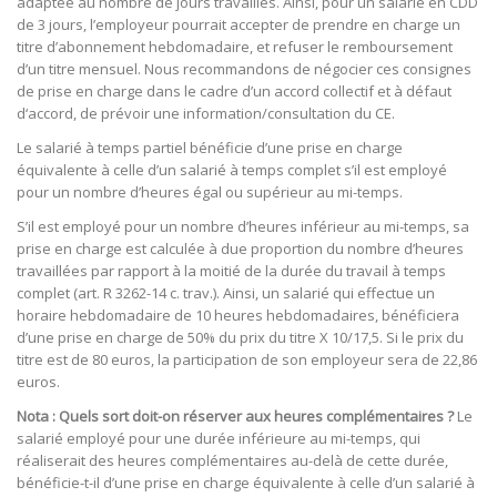
adaptée au nombre de jours travaillés. Ainsi, pour un salarié en CDD
de 3 jours, l’employeur pourrait accepter de prendre en charge un
titre d’abonnement hebdomadaire, et refuser le remboursement
d’un titre mensuel. Nous recommandons de négocier ces consignes
de prise en charge dans le cadre d’un accord collectif et à défaut
d‘accord, de prévoir une information/consultation du CE.
Le salarié à temps partiel bénéficie d’une prise en charge
équivalente à celle d’un salarié à temps complet s’il est employé
pour un nombre d’heures égal ou supérieur au mi-temps.
S’il est employé pour un nombre d’heures inférieur au mi-temps, sa
prise en charge est calculée à due proportion du nombre d’heures
travaillées par rapport à la moitié de la durée du travail à temps
complet (art. R 3262-14 c. trav.). Ainsi, un salarié qui effectue un
horaire hebdomadaire de 10 heures hebdomadaires, bénéficiera
d’une prise en charge de 50% du prix du titre X 10/17,5. Si le prix du
titre est de 80 euros, la participation de son employeur sera de 22,86
euros.
Nota : Quels sort doit-on réserver aux heures complémentaires ?
Le
salarié employé pour une durée inférieure au mi-temps, qui
réaliserait des heures complémentaires au-delà de cette durée,
bénéficie-t-il d’une prise en charge équivalente à celle d’un salarié à