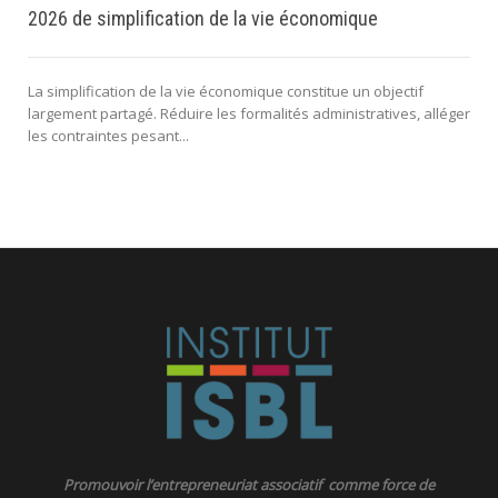
2026 de simplification de la vie économique
La simplification de la vie économique constitue un objectif
largement partagé. Réduire les formalités administratives, alléger
les contraintes pesant...
s
Promouvoir l’entrepreneuriat associatif comme force de