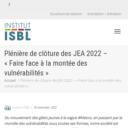
Ouverture de session
Inscription / Adhésion
Active
Plénière de clôture des JEA 2022 –
« Faire face à la montée des
naviga
vulnérabilités »
Accueil
Plénière de clôture des JEA 2022 – « Faire face à la montée des
vulnérabilités »
|
Institut ISBL
29 novembre 2022
Du mouvement des gilets jaunes à la vague #Metoo, en passant par la
montée des vulnérabilités sous toutes ses formes, notre société est