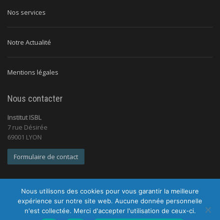
Nos services
Notre Actualité
Mentions légales
Nous contacter
Institut ISBL
7 rue Désirée
69001 LYON
Formulaire de contact
Nous utilisons des cookies pour vous garantir la meilleure
expérience sur notre site web. Aucune donnée personnelle
n'est collectée. Merci d'accepter l'utilisation de ceux-ci.
© 2026 Institut ISBL |
Tous droits réservés |
Mentions légales
|