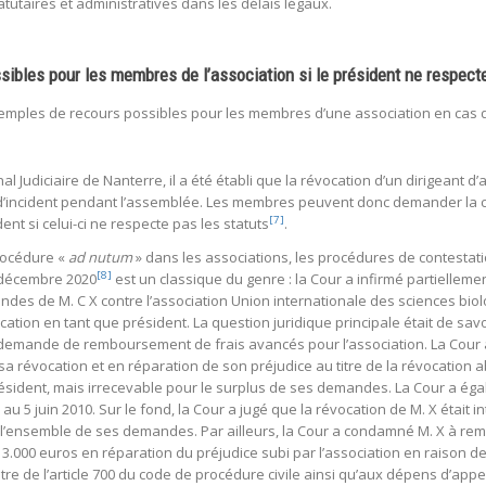
atutaires et administratives dans les délais légaux.
sibles pour les membres de l’association si le président ne respecte
xemples de recours possibles pour les membres d’une association en cas de
l Judiciaire de Nanterre, il a été établi que la révocation d’un dirigeant d’
 d’incident pendant l’assemblée. Les membres peuvent donc demander la 
[7]
ent si celui-ci ne respecte pas les statuts
.
rocédure «
ad nutum
» dans les associations, les procédures de contestation
[8]
2 décembre 2020
est un classique du genre : la Cour a infirmé partiellem
ndes de M. C X contre l’association Union internationale des sciences biol
ation en tant que président. La question juridique principale était de savoir
 demande de remboursement de frais avancés pour l’association. La Cour a j
sa révocation et en réparation de son préjudice au titre de la révocatio
ésident, mais irrecevable pour le surplus de ses demandes. La Cour a ég
 5 juin 2010. Sur le fond, la Cour a jugé que la révocation de M. X était 
 l’ensemble de ses demandes. Par ailleurs, la Cour a condamné M. X à re
00 euros en réparation du préjudice subi par l’association en raison de 
re de l’article 700 du code de procédure civile ainsi qu’aux dépens d’appel