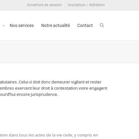
Ouverture de session
Inscription / Adhésion
t
Nos services
Notre actualité
Contact
tutaires. Celui-ci doit donc demeurer vigilant et rester
 membres exercent leur droit à contestation voire engagent
jourd’hui encore jurisprudence.
ion dans tous les actes de la vie civile, y compris en