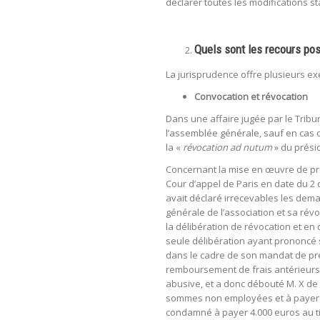
déclarer toutes les modifications st
Quels sont les recours pos
La jurisprudence offre plusieurs e
Convocation et révocation
Dans une affaire jugée par le Tribuna
l’assemblée générale, sauf en cas
la «
révocation ad nutum
» du présid
Concernant la mise en œuvre de p
Cour d’appel de Paris en date du 
avait déclaré irrecevables les dema
générale de l’association et sa révoc
la délibération de révocation et en
seule délibération ayant prononcé 
dans le cadre de son mandat de pr
remboursement de frais antérieurs au
abusive, et a donc débouté M. X de
sommes non employées et à payer 3.0
condamné à payer 4.000 euros au tit