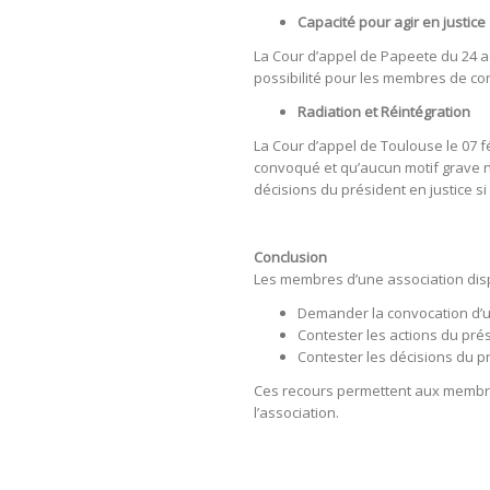
Capacité pour agir en justice
La Cour d’appel de Papeete du 24 août
possibilité pour les membres de cont
Radiation et Réintégration
La Cour d’appel de Toulouse le 07 f
convoqué et qu’aucun motif grave ne
décisions du président en justice si
Conclusion
Les membres d’une association dispo
Demander la convocation d’un
Contester les actions du prés
Contester les décisions du pr
Ces recours permettent aux membres
l’association.