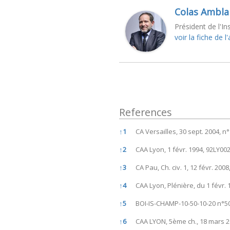
Colas Ambla
Président de l'In
voir la fiche de l
References
References
↑
1
CA Versailles, 30 sept. 2004, n
↑
2
CAA Lyon, 1 févr. 1994, 92LY00
↑
3
CA Pau, Ch. civ. 1, 12 févr. 200
↑
4
CAA Lyon, Plénière, du 1 févr.
↑
5
BOI-IS-CHAMP-10-50-10-20 n°50
↑
6
CAA LYON, 5ème ch., 18 mars 2