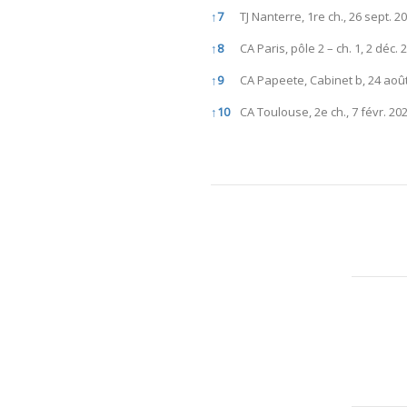
↑
7
TJ Nanterre, 1re ch., 26 sept. 2
↑
8
CA Paris, pôle 2 – ch. 1, 2 déc.
↑
9
CA Papeete, Cabinet b, 24 août
↑
10
CA Toulouse, 2e ch., 7 févr. 20