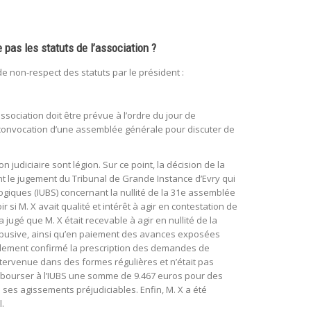
 pas les statuts de l’association ?
 non-respect des statuts par le président :
association doit être prévue à l’ordre du jour de
convocation d’une assemblée générale pour discuter de
 judiciaire sont légion. Sur ce point, la décision de la
ent le jugement du Tribunal de Grande Instance d’Evry qui
ogiques (IUBS) concernant la nullité de la 31e assemblée
 si M. X avait qualité et intérêt à agir en contestation de
ugé que M. X était recevable à agir en nullité de la
n abusive, ainsi qu’en paiement des avances exposées
alement confirmé la prescription des demandes de
intervenue dans des formes régulières et n’était pas
mbourser à l’IUBS une somme de 9.467 euros pour des
ses agissements préjudiciables. Enfin, M. X a été
.