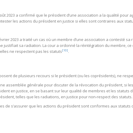
 2023 a confirmé que le président d’une association a la qualité pour agir e
ester les actions du président en justice si elles sont contraires aux statu
évrier 2023 a traité un cas où un membre d’une association a contesté sa ra
 justifiait sa radiation. La cour a ordonné la réintégration du membre, 
[10]
 elles ne respectent pas les statuts
.
sent de plusieurs recours si le président (ou les coprésidents), ne respect
e assemblée générale pour discuter de la révocation du président, si les s
ident en justice, en se basant sur leur qualité de membres et les statuts de
ésident, telles que les radiations, en justice pour non-respect des statuts.
 de s’assurer que les actions du président sont conformes aux statuts de 