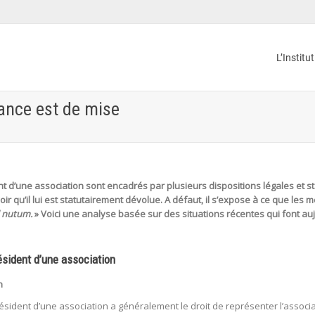
L’Institu
lance est de mise
nt d’une association sont encadrés par plusieurs dispositions légales et sta
ir qu’il lui est statutairement dévolue. A défaut, il s’expose à ce que les
d nutum.
» Voici une analyse basée sur des situations récentes qui font au
résident d’une association
n
résident d’une association a généralement le droit de représenter l’associat