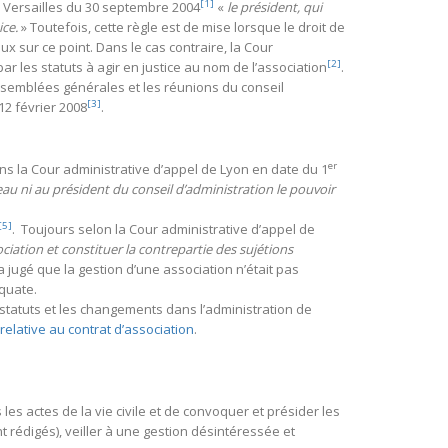
[1]
de Versailles du 30 septembre 2004
«
le président, qui
ice.
» Toutefois, cette règle est de mise lorsque le droit de
ux sur ce point. Dans le cas contraire, la Cour
[2]
ar les statuts à agir en justice au nom de l’association
.
assemblées générales et les réunions du conseil
[3]
12 février 2008
.
er
ans la Cour administrative d’appel de Lyon en date du 1
au ni au président du conseil d’administration le pouvoir
[5]
. Toujours selon la Cour administrative d’appel de
iation et constituer la contrepartie des sujétions
a jugé que la gestion d’une association n’était pas
quate.
 statuts et les changements dans l’administration de
01 relative au contrat d’association
.
les actes de la vie civile et de convoquer et présider les
t rédigés), veiller à une gestion désintéressée et