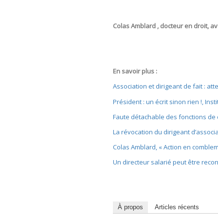
Colas Amblard , docteur en droit, a
En savoir plus :
Association et dirigeant de fait : at
Président : un écrit sinon rien !, Inst
Faute détachable des fonctions de d
La révocation du dirigeant d’associa
Colas Amblard, « Action en comblement
Un directeur salarié peut être recon
À propos
Articles récents