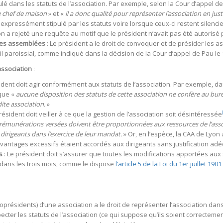
pulé dans les statuts de l’association. Par exemple, selon la Cour d’appel 
le chef de maison
» et «
il a donc qualité pour représenter l’association en just
 expressément stipulé par les statuts voire lorsque ceux-ci restent silencie
n a rejeté une requête au motif que le président n’avait pas été autorisé p
des assemblées
: Le président a le droit de convoquer et de présider les 
l paroissial, comme indiqué dans la décision de la Cour d’appel de Pau le 
association
:
ident doit agir conformément aux statuts de l’association. Par exemple, d
 que «
aucune disposition des statuts de cette association ne confère au bure
dite association.
»
résident doit veiller à ce que la gestion de l’association soit désintéressée
 rémunérations versées doivent être proportionnées aux ressources de l’assoc
dirigeants dans l’exercice de leur mandat.
» Or, en l’espèce, la CAA de Lyon 
antages excessifs étaient accordés aux dirigeants sans justification adé
s
: Le président doit s’assurer que toutes les modifications apportées aux
s dans les trois mois, comme le dispose
l’article 5 de la Loi du 1er juillet 19
coprésidents) d’une association a le droit de représenter l’association dans 
cter les statuts de l’association (ce qui suppose qu’ils soient correctemen