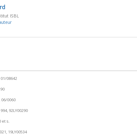
rd
stitut ISBL
'auteur
° 01/08642
290
8, 06/0060
 1994, 92LY00290
 et s.
021, 19LY00534