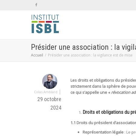
Présider une association : la vigi
Accueil
Présider une association : la vigilance est de mise
Les droits et obligations du préside
strictement dans la sphère de pouvo
|
Colas Amblard
ce qui s’appelle une «
révocation a
29 octobre
2024
Droits et obligations du p
1.1 Droits du président d’associatio
Représentation légale
: Le p