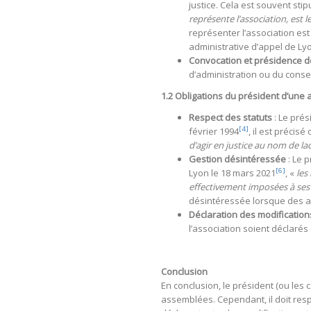
justice. Cela est souvent sti
représente l’association, est 
représenter l’association est
administrative d’appel de Lyo
Convocation et présidence 
d’administration ou du consei
1.2 Obligations du président d’une 
Respect des statuts
: Le prés
[4]
février 1994
, il est précisé
d’agir en justice au nom de la
Gestion désintéressée
: Le p
[6]
Lyon le 18 mars 2021
, «
les
effectivement imposées à ses 
désintéressée lorsque des av
Déclaration des modification
l’association soient déclaré
Conclusion
En conclusion, le président (ou les 
assemblées. Cependant, il doit respe