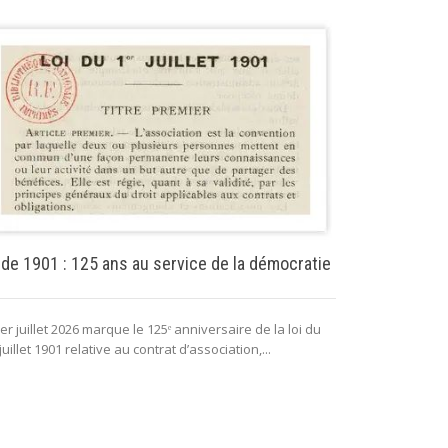
Puissance pu
 de 1901 : 125 ans au service de la démocratie
La puissance 
er juillet 2026 marque le 125ᵉ anniversaire de la loi du
lui permettant 
juillet 1901 relative au contrat d’association,...
fonctionnement 