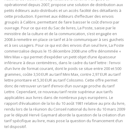
opérationnel depuis 2007, propose une solution de distribution aux
petits éditeurs auto-distribués et un accès facilité des détaillants à
cette production. Il permet aux éditeurs d’effectuer des envois
groupés à Calibre, permettant de faire baisser le coût d’envoi par
ouvrage. Pour ce qui est du Sac de livres, La Poste, saisie par le
ministère de la culture et de la communication, s’est engagée en
2008 à remettre en place ce tarif et à le communiquer à ses guichets
et à ses usagers. Pour ce qui est des envois d’un seul livre, La Poste
commercialise depuis le 15 décembre 2008 une offre dénommée «
Mini Max » qui permet d’expédier un petit objet d’une épaisseur
inférieure à deux centimètres, dans le cadre du tarif lettre : l’envoi
d’un livre de format courant, dont le poids se situe entre 200 et 500
grammes, coûte 3,50 EUR au tarif Mini Max, contre 2,97 EUR au tarif
lettre prioritaire et 5,30 EUR au tarif Colissimo. Cette offre permet
donc de retrouver un tarif d’envoi d’un ouvrage proche du tarif
Lettre. Cependant, ce nouveau tarif reste supérieur aux tarifs
applicables aux livres dans de nombreux pays européens. Le
rapport d’évaluation de la loi du 10 août 1981 relative au prix du livre,
rendu lors de la réunion du Conseil national du livre du 10 mars 2009
par le député Hervé Gaymard aborde la question de la création d’un
tarif spécifique au livre, mais pose la question du financement d’un
tel dispositif.