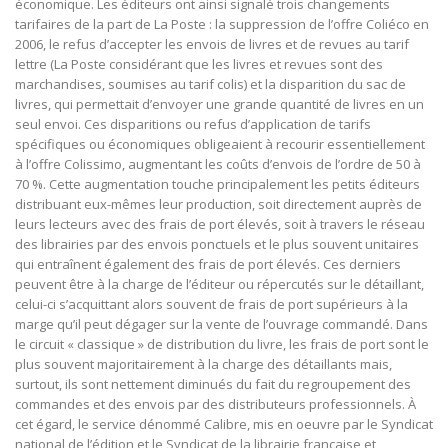
économique. Les éditeurs ont ainsi signalé trois changements
tarifaires de la part de La Poste : la suppression de l’offre Coliéco en
2006, le refus d’accepter les envois de livres et de revues au tarif
lettre (La Poste considérant que les livres et revues sont des
marchandises, soumises au tarif colis) et la disparition du sac de
livres, qui permettait d’envoyer une grande quantité de livres en un
seul envoi. Ces disparitions ou refus d’application de tarifs
spécifiques ou économiques obligeaient à recourir essentiellement
à l’offre Colissimo, augmentant les coûts d’envois de l’ordre de 50 à
70 %. Cette augmentation touche principalement les petits éditeurs
distribuant eux-mêmes leur production, soit directement auprès de
leurs lecteurs avec des frais de port élevés, soit à travers le réseau
des librairies par des envois ponctuels et le plus souvent unitaires
qui entraînent également des frais de port élevés. Ces derniers
peuvent être à la charge de l’éditeur ou répercutés sur le détaillant,
celui-ci s’acquittant alors souvent de frais de port supérieurs à la
marge qu’il peut dégager sur la vente de l’ouvrage commandé. Dans
le circuit « classique » de distribution du livre, les frais de port sont le
plus souvent majoritairement à la charge des détaillants mais,
surtout, ils sont nettement diminués du fait du regroupement des
commandes et des envois par des distributeurs professionnels. À
cet égard, le service dénommé Calibre, mis en oeuvre par le Syndicat
national de l’édition et le Syndicat de la librairie française et