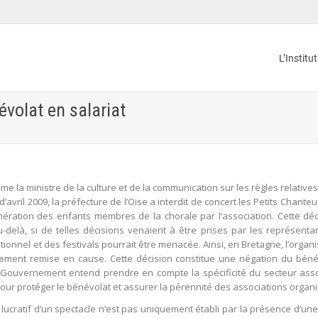
L’Institu
évolat en salariat
 Mme la ministre de la culture et de la communication sur les règles relative
 d’avril 2009, la préfecture de l’Oise a interdit de concert les Petits Chant
nération des enfants membres de la chorale par l’association. Cette déc
delà, si de telles décisions venaient à être prises par les représenta
itionnel et des festivals pourrait être menacée. Ainsi, en Bretagne, l’org
usement remise en cause. Cette décision constitue une négation du béné
e Gouvernement entend prendre en compte la spécificité du secteur associa
ur protéger le bénévolat et assurer la pérennité des associations organi
lucratif d’un spectacle n’est pas uniquement établi par la présence d’une b