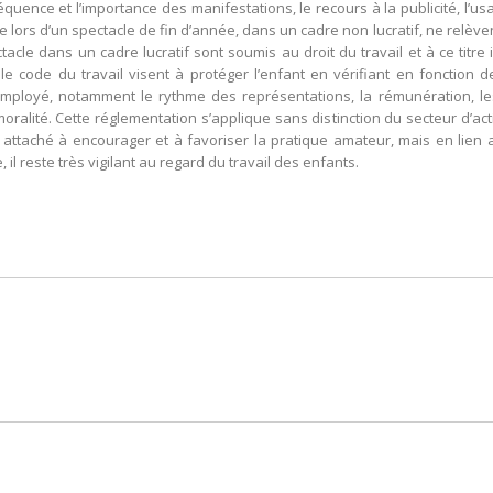
fréquence et l’importance des manifestations, le recours à la publicité, l’
e lors d’un spectacle de fin d’année, dans un cadre non lucratif, ne relève
tacle dans un cadre lucratif sont soumis au droit du travail et à ce titre
e code du travail visent à protéger l’enfant en vérifiant en fonction d
employé, notamment le rythme des représentations, la rémunération, les
alité. Cette réglementation s’applique sans distinction du secteur d’acti
attaché à encourager et à favoriser la pratique amateur, mais en lien av
le, il reste très vigilant au regard du travail des enfants.