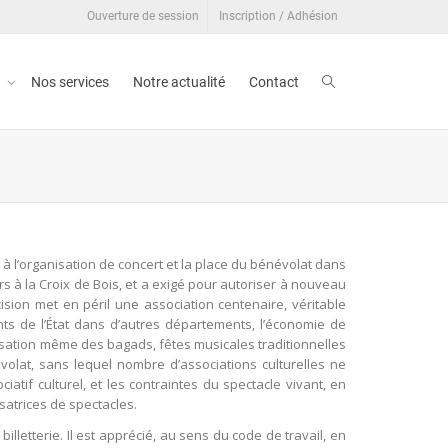
Ouverture de session
Inscription / Adhésion
t
Nos services
Notre actualité
Contact
s à l’organisation de concert et la place du bénévolat dans
eurs à la Croix de Bois, et a exigé pour autoriser à nouveau
ision met en péril une association centenaire, véritable
nts de l’État dans d’autres départements, l’économie de
anisation même des bagads, fêtes musicales traditionnelles
volat, sans lequel nombre d’associations culturelles ne
tif culturel, et les contraintes du spectacle vivant, en
satrices de spectacles.
illetterie. Il est apprécié, au sens du code de travail, en