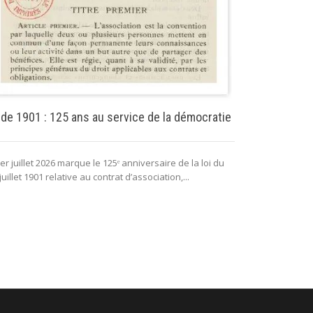
Puissance pu
 de 1901 : 125 ans au service de la démocratie
La puissance 
er juillet 2026 marque le 125ᵉ anniversaire de la loi du
lui permettant 
juillet 1901 relative au contrat d’association,...
fonctionnement 