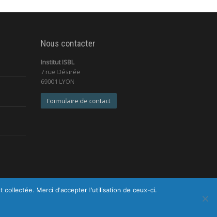
Nous contacter
Institut ISBL
7 rue Désirée
69001 LYON
Formulaire de contact
ollectée. Merci d'accepter l'utilisation de ceux-ci.
identialité