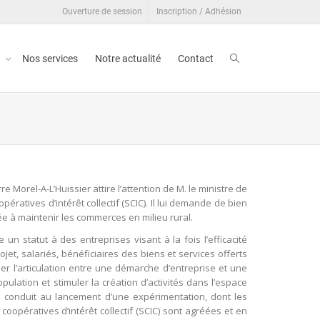
Ouverture de session
Inscription / Adhésion
t
Nos services
Notre actualité
Contact
Morel-A-L’Huissier attire l’attention de M. le ministre de
opératives d’intérêt collectif (SCIC). Il lui demande de bien
née à maintenir les commerces en milieu rural.
re un statut à des entreprises visant à la fois l’efficacité
ojet, salariés, bénéficiaires des biens et services offerts
oriser l’articulation entre une démarche d’entreprise et une
pulation et stimuler la création d’activités dans l’espace
a conduit au lancement d’une expérimentation, dont les
oopératives d’intérêt collectif (SCIC) sont agréées et en