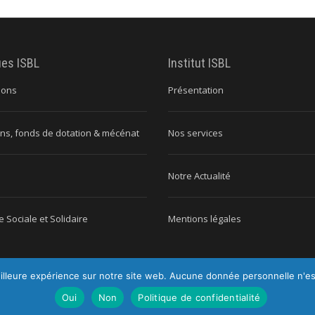
ues ISBL
Institut ISBL
ions
Présentation
ns, fonds de dotation & mécénat
Nos services
Notre Actualité
 Sociale et Solidaire
Mentions légales
illeure expérience sur notre site web. Aucune donnée personnelle n'est c
titut ISBL |
Tous droits réservés |
Mentions légales
|
Politique de conf
Oui
Non
Politique de confidentialité