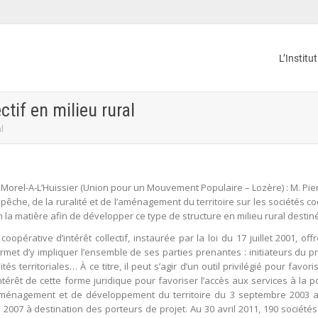
L’Institu
ctif en milieu rural
l
orel-A-L’Huissier (Union pour un Mouvement Populaire – Lozère) : M. Pierre 
la pêche, de la ruralité et de l’aménagement du territoire sur les sociétés co
en la matière afin de développer ce type de structure en milieu rural desti
oopérative d’intérêt collectif, instaurée par la loi du 17 juillet 2001, off
ermet d’y impliquer l’ensemble de ses parties prenantes : initiateurs du pr
ités territoriales… À ce titre, il peut s’agir d’un outil privilégié pour fav
ntérêt de cette forme juridique pour favoriser l’accès aux services à la po
 d’aménagement et de développement du territoire du 3 septembre 2003 
007 à destination des porteurs de projet. Au 30 avril 2011, 190 sociétés c