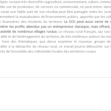
 objets sociaux très diversifiés (agriculture, environnement, culture, comm
u’elle soit de production, de services ou commerciale, ne peut entrer dans
que seule une faible part de son résultat peut être partagée entre les soc
permettent la mutualisation de financements publics, apportés par les coll
ns financières des résidents du territoire.
La SCIC peut aussi servir de
nérer les profits attendus pas un entrepreneur classique, mais offrant,
ractivité de nombreux villages ruraux.
Le réseau rural français, qui rass
ruralité et de l’aménagement du territoire, de très nombreux acteurs du mo
uer l’une des thématiques que devra examiner le nouveau groupe de 
. Fidèle à la démarche du réseau rural, ce travail pourra déboucher su
ès de l’ensemble des collectivités locales des territoires ruraux.