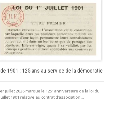
Puissance pu
 de 1901 : 125 ans au service de la démocratie
La puissance 
er juillet 2026 marque le 125ᵉ anniversaire de la loi du
lui permettant 
juillet 1901 relative au contrat d’association,...
fonctionnement 