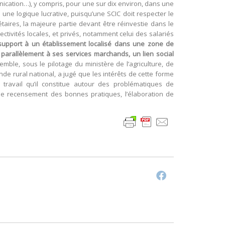
unication…), y compris, pour une sur dix environ, dans une
 une logique lucrative, puisqu’une SCIC doit respecter le
iétaires, la majeure partie devant être réinvestie dans le
ectivités locales, et privés, notamment celui des salariés
 support à un établissement localisé dans une zone de
 parallèlement à ses services marchands, un lien social
emble, sous le pilotage du ministère de l’agriculture, de
nde rural national, a jugé que les intérêts de cette forme
travail qu’il constitue autour des problématiques de
r le recensement des bonnes pratiques, l’élaboration de