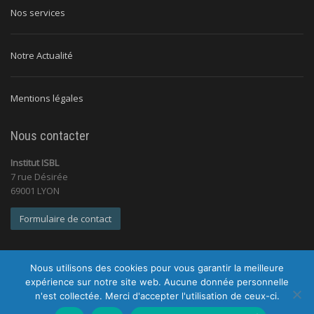
Nos services
Notre Actualité
Mentions légales
Nous contacter
Institut ISBL
7 rue Désirée
69001 LYON
Formulaire de contact
Nous utilisons des cookies pour vous garantir la meilleure
expérience sur notre site web. Aucune donnée personnelle
n'est collectée. Merci d'accepter l'utilisation de ceux-ci.
© 2026 Institut ISBL |
Tous droits réservés |
Mentions légales
|