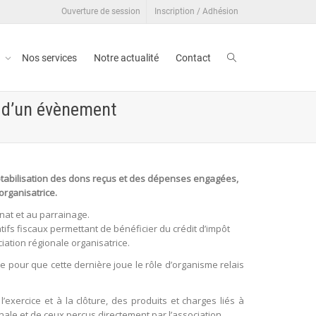
Ouverture de session
Inscription / Adhésion
t
Nos services
Notre actualité
Contact
n d’un évènement
tabilisation des dons reçus et des dépenses engagées,
organisatrice.
nat et au parrainage.
atifs fiscaux permettant de bénéficier du crédit d’impôt
iation régionale organisatrice.
e pour que cette dernière joue le rôle d’organisme relais
exercice et à la clôture, des produits et charges liés à
nale et de ceux perçus directement par l’association.