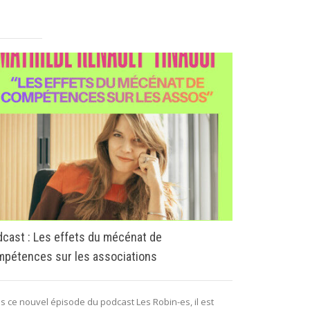
Loi de finan
régime fisca
cast : Les effets du mécénat de
pétences sur les associations
Le régime fisc
d’impôt sur le 
philanthropie...
s ce nouvel épisode du podcast Les Robin-es, il est