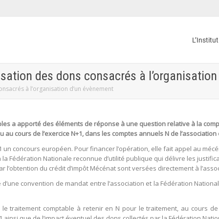
L’Institu
sation des dons consacrés à l’organisatio
onsacrés à l’organisation d’un évènement
es a apporté des éléments de réponse à une question relative à la comp
eu au cours de l’exercice N+1, dans les comptes annuels N de l’association 
 un concours européen. Pour financer l’opération, elle fait appel au mécé
 la Fédération Nationale reconnue d’utilité publique qui délivre les justific
 l’obtention du crédit d’impôt Mécénat sont versées directement à l’assoc
e d’une convention de mandat entre l’association et la Fédération National
le traitement comptable à retenir en N pour le traitement, au cours de l’
 ainsi que de l’impact éventuel des dons collectés par la Fédération Natio