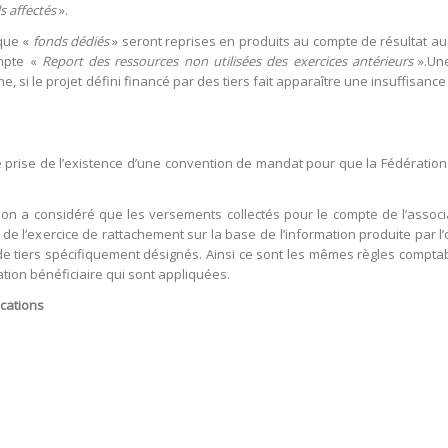
s affectés
».
ique «
fonds dédiés
» seront reprises en produits au compte de résultat au 
ompte «
Report des ressources non utilisées des exercices antérieurs
».Une
, si le projet défini financé par des tiers fait apparaître une insuffisance de
té prise de l’existence d’une convention de mandat pour que la Fédération
n a considéré que les versements collectés pour le compte de l’associat
de l’exercice de rattachement sur la base de l’information produite par l’
 tiers spécifiquement désignés. Ainsi ce sont les mêmes règles comptab
ation bénéficiaire qui sont appliquées.
cations