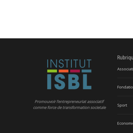
Rubriq
Associat
Fondatio
Promouvoir l’entrepreneuriat associatif
Sport
comme force de transformation societale
Economie