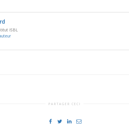
rd
stitut ISBL
'auteur
PARTAGER CECI