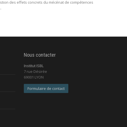
stion des effets concrets du mécénat de compétences
..
Nous contacter
Institut ISBL
7 rue Désirée
69001 LYON
Formulaire de contact