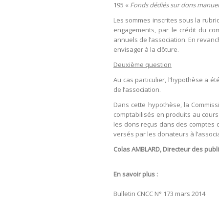
195 «
Fonds dédiés sur dons manuel
Les sommes inscrites sous la rubr
engagements, par le crédit du c
annuels de l’association. En revanche
envisager à la clôture.
Deuxième question
Au cas particulier, l’hypothèse a é
de l’association.
Dans cette hypothèse, la Commissio
comptabilisés en produits au cours 
les dons reçus dans des comptes de
versés par les donateurs à l’associ
Colas AMBLARD, Directeur des publi
En savoir plus :
Bulletin CNCC N° 173 mars 2014