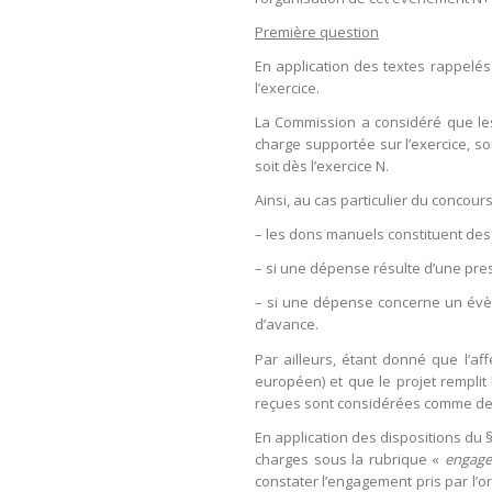
Première question
En application des textes rappelés 
l’exercice.
La Commission a considéré que les 
charge supportée sur l’exercice, s
soit dès l’exercice N.
Ainsi, au cas particulier du concour
– les dons manuels constituent des p
– si une dépense résulte d’une prest
– si une dépense concerne un évène
d’avance.
Par ailleurs, étant donné que l’aff
européen) et que le projet remplit l
reçues sont considérées comme des 
En application des dispositions du §
charges sous la rubrique «
engagem
constater l’engagement pris par l’o