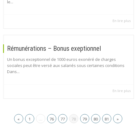
le...
En lire plus
Rémunérations – Bonus exeptionnel
Un bonus exceptionnel de 1000 euros exonéré de charges
sociales peut être versé aux salariés sous certaines conditions
Dans...
En lire plus
«
1
…
76
77
78
79
80
81
»