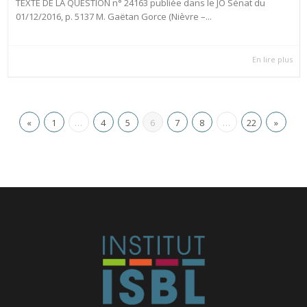
TEXTE DE LA QUESTION n° 24163 publiée dans le JO Sénat du
01/12/2016, p. 5137 M. Gaëtan Gorce (Nièvre –...
En lire plus
«
1
…
4
5
6
7
8
…
22
»