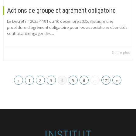
Actions de groupe et agrément obligatoire
Le Décret n° 2025‑1191 du 10 décembre 2025, instaure une
procédure d’agrément obligatoire pour les associations et entités
souhaitant engager des...
En lire plus
«
1
2
3
4
5
6
…
171
»